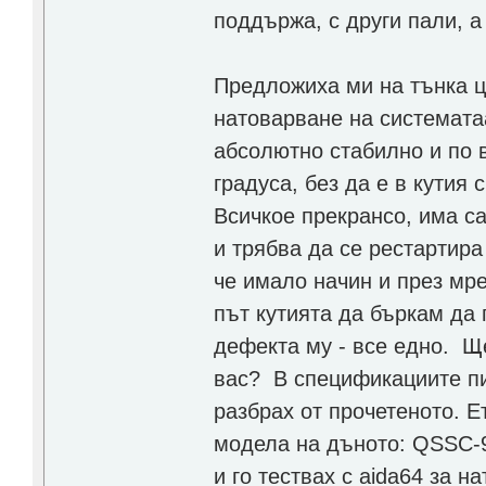
поддържа, с други пали, а
Предложиха ми на тънка ц
натоварване на систематаа
абсолютно стабилно и по 
градуса, без да е в кутия
Всичкое прекрансо, има с
и трябва да се рестартир
че имало начин и през мре
път кутията да бъркам да 
дефекта му - все едно. Щ
вас? В спецификациите п
разбрах от прочетеното. 
модела на дъното: QSSC-9
и го тествах с aida64 за 