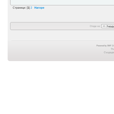
Страници: [
1
]
2
Нагоре
Отиди на:
Powered by SMF 2.0
Th
Създаден