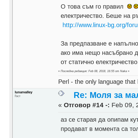
О това съм го правил
електричество. Беше на р
http://www.linux-bg.org/
За предпазване е напълно 
ако има нещо насъбрано д
от статично електричество
«
Последна редакция: Feb 08, 2018, 16:55 от Naka
»
Perl - the only language that
lunarvalley
Re: Моля за ма
Гост
«
Отговор #14 -:
Feb 09, 
аз се старая да опипам кут
продават в момента са то