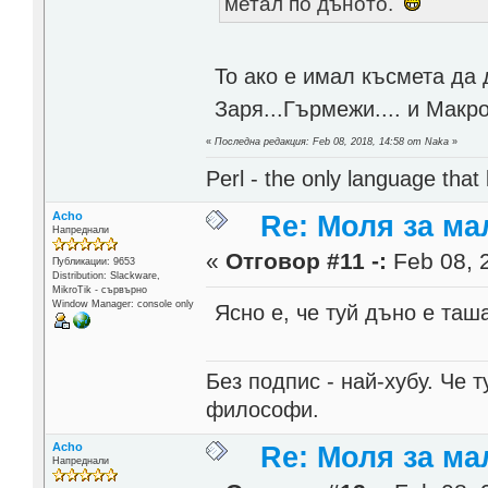
метал по дъното.
То ако е имал късмета да 
Заря...Гърмежи.... и Макр
«
Последна редакция: Feb 08, 2018, 14:58 от Naka
»
Perl - the only language that
Acho
Re: Моля за ма
Напреднали
«
Отговор #11 -:
Feb 08, 
Публикации: 9653
Distribution: Slackware,
MikroTik - сървърно
Window Manager: console only
Ясно е, че туй дъно е таш
Без подпис - най-хубу. Че 
философи.
Acho
Re: Моля за ма
Напреднали