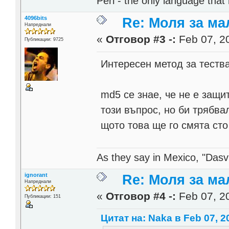
Perl - the only language that
4096bits
Re: Моля за ма
Напреднали
«
Отговор #3 -:
Feb 07, 20
Публикации: 9725
Интересен метод за тест
md5 се знае, че не е защи
този въпрос, но би трябва
щото това ще го смята ст
As they say in Mexico, "Dasvi
ignorant
Re: Моля за ма
Напреднали
«
Отговор #4 -:
Feb 07, 20
Публикации: 151
Цитат на: Naka в Feb 07, 2