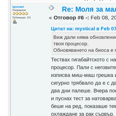
ignorant
Re: Моля за ма
Напреднали
«
Отговор #6 -:
Feb 08, 20
Публикации: 151
Цитат на: mystical в Feb 07
Виж дали няма обновление
твоя процесор.
Обновяването на биоса е 
Тествах гигабайтското с н
процесор. Пали с неговите
изписва миш-маш грешка и
сигурно трябвало да е с д
два дни палеше. Вчера по
и пуснах тест за натоварв
беше на ред, показаше те
охлаждане за рак сървър.