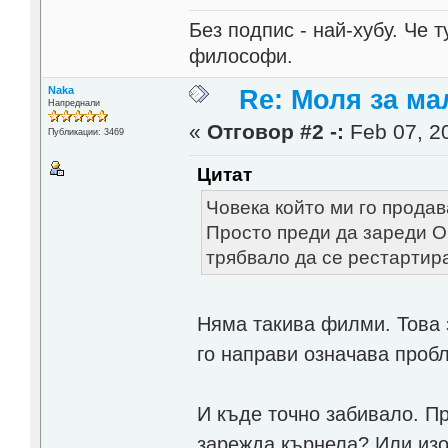
Без подпис - най-хубу. Че 
философи.
Naka
Re: Моля за ма
Напреднали
«
Отговор #2 -:
Feb 07, 20
Публикации: 3469
Цитат
Човека който ми го продава
Просто преди да зареди О
трябвало да се рестартира
Няма такива филми. Това 
го направи означава проб
И къде точно забивало. Пр
зарежда кърнела? Или изо