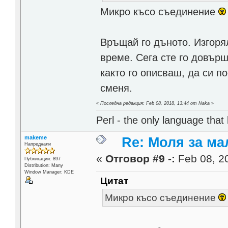
Микро късо съединение
Връщай го дъното. Изгоря
време. Сега сте го довърши
както го описваш, да си п
сменя.
«
Последна редакция: Feb 08, 2018, 13:44 от Naka
»
Perl - the only language that
makeme
Re: Моля за ма
Напреднали
«
Отговор #9 -:
Feb 08, 20
Публикации: 897
Distribution: Many
Window Manager: KDE
Цитат
Микро късо съединение