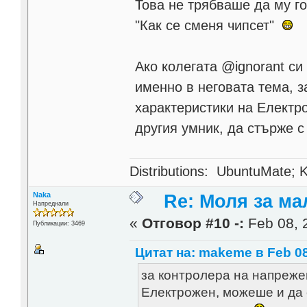
Това не трябваше да му го
"Как се сменя чипсет"
Ако колегата @ignorant с
именно в неговата тема, з
характеристики на Електр
другия умник, да стърже 
Distributions: UbuntuMate; K
Naka
Re: Моля за ма
Напреднали
«
Отговор #10 -:
Feb 08, 
Публикации: 3469
Цитат на: makeme в Feb 08
за контролера на напрежен
Електрожен, можеше и да с