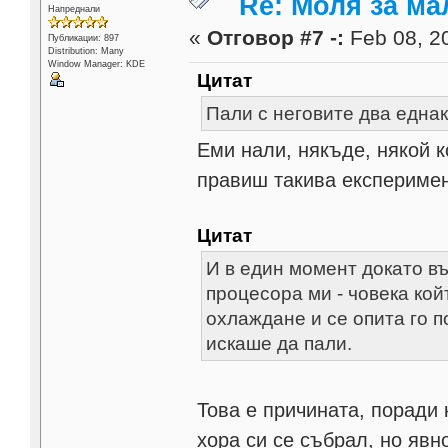
Re: Моля за ма
Напреднали
«
Отговор #7 -:
Feb 08, 20
Публикации: 897
Distribution: Many
Window Manager: KDE
Цитат
Пали с неговите два една
Еми нали, някъде, някой к
правиш такива експеримент
Цитат
И в един момент докато в
процесора ми - човека ко
охлаждане и се опита го п
искаше да пали.
Това е причината, поради 
хора си се събрал, но явн