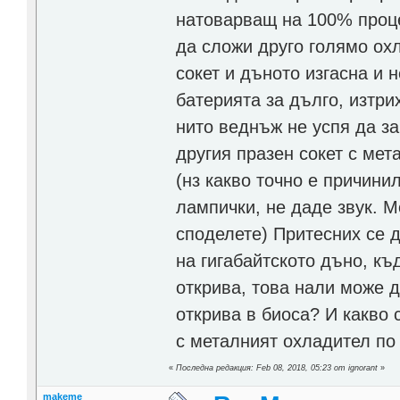
натоварващ на 100% проц
да сложи друго голямо охл
сокет и дъното изгасна и 
батерията за дълго, изтри
нито веднъж не успя да за
другия празен сокет с мет
(нз какво точно е причини
лампички, не даде звук. М
споделете) Притесних се д
на гигабайтското дъно, къд
открива, това нали може д
открива в биоса? И какво 
с металният охладител по 
«
Последна редакция: Feb 08, 2018, 05:23 от ignorant
»
makeme