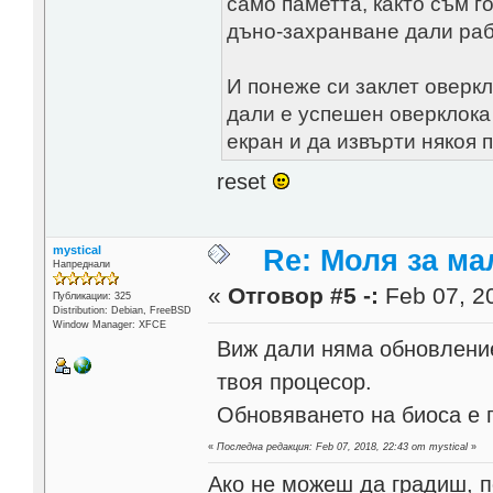
само паметта, както съм г
дъно-захранване дали раб
И понеже си заклет оверкл
дали е успешен оверклока
екран и да извърти някоя 
reset
mystical
Re: Моля за ма
Напреднали
«
Отговор #5 -:
Feb 07, 20
Публикации: 325
Distribution: Debian, FreeBSD
Window Manager: XFCE
Виж дали няма обновление
твоя процесор.
Обновяването на биоса е 
«
Последна редакция: Feb 07, 2018, 22:43 от mystical
»
Ако не можеш да градиш, п