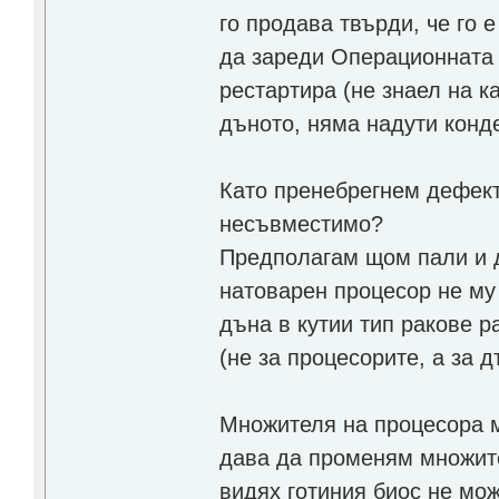
го продава твърди, че го 
да зареди Операционната 
рестартира (не знаел на к
дъното, няма надути конд
Като пренебрегнем дефект
несъвместимо?
Предполагам щом пали и д
натоварен процесор не му 
дъна в кутии тип ракове р
(не за процесорите, а за д
Множителя на процесора м
дава да променям множите
видях готиния биос не мо