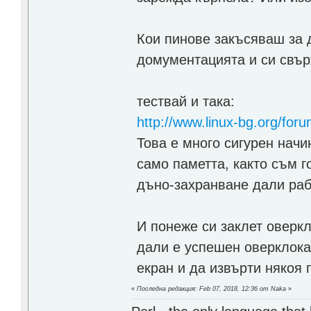
Кои пинове закъсяваш за д
домументацията и си свър
тествай и така:
http://www.linux-bg.org/f
Това е много сигурен начи
само паметта, както съм г
дъно-захранване дали раб
И понеже си заклет оверкл
дали е успешен оверклока
екран и да извърти някоя 
«
Последна редакция: Feb 07, 2018, 12:36 от Naka
»