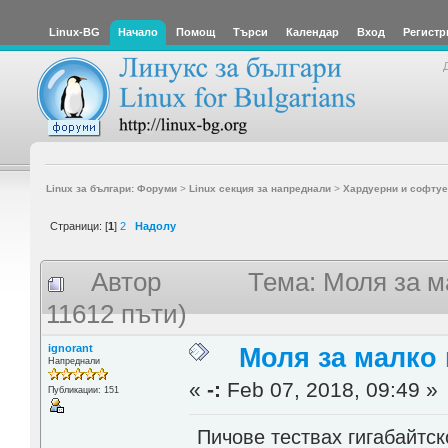
Linux-BG
Начало
Помощ
Търси
Календар
Вход
Регистр
Linux за българи: Форуми
>
Linux секция за напреднали
>
Хардуерни и софтуе
Страници: [
1
]
2
Надолу
Автор
Тема: Моля за м
11612 пъти)
ignorant
Моля за малко 
Напреднали
«
-:
Feb 07, 2018, 09:49 »
Публикации: 151
Пичове тествах гигабайтск