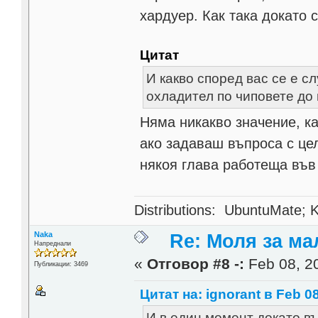
хардуер. Как така докато 
Цитат
И какво според вас се е с
охладител по чиповете до 
Няма никакво значение, ка
ако задаваш въпроса с цел
някоя глава работеща във
Distributions: UbuntuMate; K
Naka
Re: Моля за ма
Напреднали
«
Отговор #8 -:
Feb 08, 20
Публикации: 3469
Цитат на: ignorant в Feb 08
И в един момент докато в