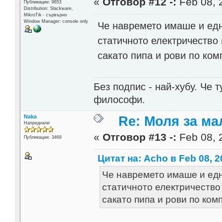
«
Отговор #12 -:
Feb 08, 
Публикации: 9653
Distribution: Slackware,
MikroTik - сървърно
Window Manager: console only
Че навремето имаше и едн
статичното електричество 
сакато пипа и рови по ком
Без подпис - най-хубу. Че 
философи.
Naka
Re: Моля за ма
Напреднали
«
Отговор #13 -:
Feb 08, 
Публикации: 3469
Цитат на: Acho в Feb 08, 2
Че навремето имаше и едн
статичното електричество 
сакато пипа и рови по ком