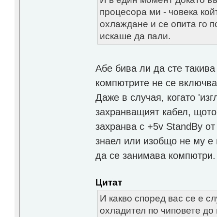
процесора ми - човека ко
охлаждане и се опита го п
искаше да пали.
Абе бива ли да сте такива
компютрите не се включва
Даже в случая, когато 'из
захранващият кабел, щото
захранва с +5v StandBy от 
знаел или изобщо не му е 
да се занимава компютри.
Цитат
И какво според вас се е с
охладител по чиповете до 