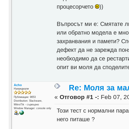
процесорчето
))
Въпросът ми е: Смятате л
или обратно модела е мно
захранвания и памети? Сп
дефект да не зарежда пон
необходимо да се рестарт
опит ви моля да споделите
Acho
Re: Моля за ма
Напреднали
«
Отговор #1 -:
Feb 07, 20
Публикации: 9653
Distribution: Slackware,
MikroTik - сървърно
Window Manager: console only
Този тест с нормални пара
него питаше ?