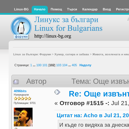
Linux-BG
Начало
Помощ
Търси
Календар
Вход
Регистр
Linux за българи: Форуми
>
Хумор, сатира и забава
>
Живота, вселената и няк
Страници:
1
...
100
101
[
102
]
103
104
...
405
Надолу
Автор
Тема: Още извъ
4096bits
Re: Още извън
Напреднали
«
Отговор #1515 -:
Jul 21
Публикации: 9701
Цитат на: Acho в Jul 21, 20
И къде го видяха за днеск