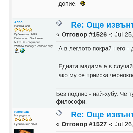
допие.
Acho
Re: Още извън
Напреднали
«
Отговор #1526 -:
Jul 25
Публикации: 9629
Distribution: Slackware,
MikroTik - сървърно
Window Manager: console only
А в леглото покрай него -
Едната мадама е в случай 
ако му се прииска черноко
Без подпис - най-хубу. Че 
философи.
remotexx
Re: Още извън
Напреднали
«
Отговор #1527 -:
Jul 26
Публикации: 5873