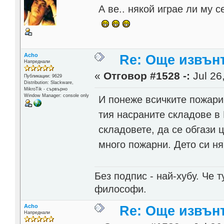
А ве.. някой играе ли му с
Acho
Re: Още извън
Напреднали
«
Отговор #1528 -:
Jul 26
Публикации: 9629
Distribution: Slackware,
MikroTik - сървърно
Window Manager: console only
И понеже всичките пожари 
тия насраните складове в 
складовете, да се обгази ц
много пожарни. Дето си ня
Без подпис - най-хубу. Че 
философи.
Acho
Re: Още извън
Напреднали