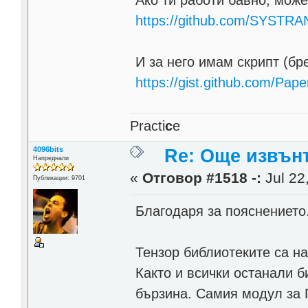
Ако ти работи бавно, може
https://github.com/SYSTRAN
И за него имам скрипт (б
https://gist.github.com/Pa
Practi
c
e
4096bits
Re: Още извън
Напреднали
«
Отговор #1518 -:
Jul 22
Публикации: 9701
Благодаря за пояснението
Тензор библиотеките са на
Както и всички останали б
бързина. Самия модул за 