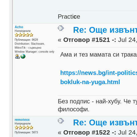
Practi
c
e
Acho
Re: Още извън
Напреднали
«
Отговор #1521 -:
Jul 24
Публикации: 9629
Distribution: Slackware,
MikroTik - сървърно
Window Manager: console only
Ама и тез мамата си трака
https://news.bg/int-politi
bokluk-na-yuga.html
Без подпис - най-хубу. Че 
философи.
remotexx
Re: Още извън
Напреднали
«
Отговор #1522 -:
Jul 24
Публикации: 5873