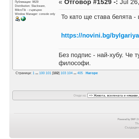
«
Отговор #1529 -:
Jul 26
Публикации: 9629
Distribution: Slackware,
MikroTik - сървърно
Window Manager: console only
То като ще става белята -
https://novini.bg/bylgariy
Без подпис - най-хубу. Че 
философи.
Страници:
1
...
100
101
[
102
]
103
104
...
405
Нагоре
Отиди на:
Powered by SMF 2.0
Th
Създадена