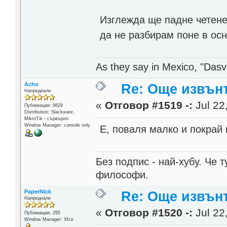
Изглежда ще падне четене
да не разбирам поне в осн
As they say in Mexico, "Dasvi
Acho
Re: Още извън
Напреднали
«
Отговор #1519 -:
Jul 22
Публикации: 9629
Distribution: Slackware,
MikroTik - сървърно
Window Manager: console only
Е, поваля малко и покрай 
Без подпис - най-хубу. Че 
философи.
PaperNick
Re: Още извън
Напреднали
«
Отговор #1520 -:
Jul 22
Публикации: 295
Window Manager: Xfce