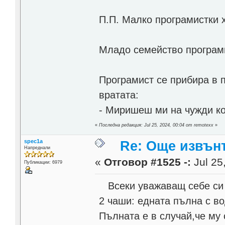
П.П. Малко програмистки 
Младо семейство програми
Програмист се прибира в п
вратата:
- Миришеш ми на чужди ко
«
Последна редакция: Jul 25, 2024, 00:04 от remotexx
»
spec1a
Re: Още извън
Напреднали
«
Отговор #1525 -:
Jul 25
Публикации: 6979
Всеки уважаващ себе си 
2 чаши: едната пълна с во
Пълната е в случай,че му 