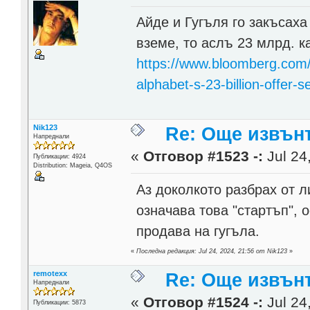
Айде и Гугъля го закъсаха
вземе, то аслъ 23 млрд. к
https://www.bloomberg.com/n
alphabet-s-23-billion-offer-s
Nik123
Re: Още извън
Напреднали
«
Отговор #1523 -:
Jul 24
Публикации: 4924
Distribution: Mageia, Q4OS
Аз доколкото разбрах от л
означава това "стартъп", 
продава на гугъла.
«
Последна редакция: Jul 24, 2024, 21:56 от Nik123
»
remotexx
Re: Още извън
Напреднали
«
Отговор #1524 -:
Jul 24
Публикации: 5873