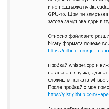
и не поддържа nvidia cuda
GPU-то. Щом ти замръзва
затова замръзва дори в tty
Относно файловите разши
binary формата понеже вси
https://github.com/ggergan
Пробвай whisper.cpp и ви
по-лесно се пуска, единст
сложиш в папката whisper.
После пробвай с моя пом
https://gist.github.com/P