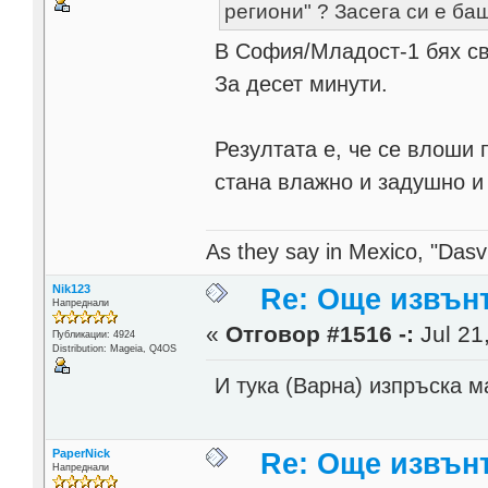
региони" ? Засега си е ба
В София/Младост-1 бях св
За десет минути.
Резултата е, че се влоши 
стана влажно и задушно и
As they say in Mexico, "Dasvi
Nik123
Re: Още извън
Напреднали
«
Отговор #1516 -:
Jul 21
Публикации: 4924
Distribution: Mageia, Q4OS
И тука (Варна) изпръска м
PaperNick
Re: Още извън
Напреднали