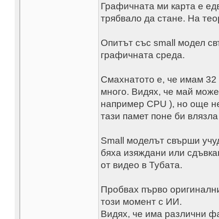
Графичната ми карта е едва
трябвало да стане. На тео
Опитът със small модел св
графичната среда.
Смахнатото е, че имам 32
много. Видях, че май може
например CPU ), но още не
тази памет поне би влязла
Small моделът свърши учу
бяха изяждани или сдъвкан
от видео в Тубата.
Пробвах първо оригинални
този момент с ИИ.
Видях, че има различни ф