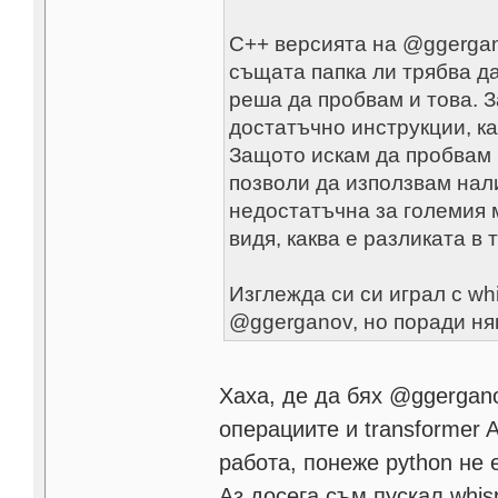
С++ версията на @ggergano
същата папка ли трябва да
реша да пробвам и това. З
достатъчно инструкции, ка
Защото искам да пробвам 
позволи да използвам нали
недостатъчна за големия м
видя, каква е разликата в 
Изглежда си си играл с wh
@ggerganov, но поради ня
Хаха, де да бях @ggergan
операциите и transformer 
работа, понеже python не 
Аз досега съм пускал whi