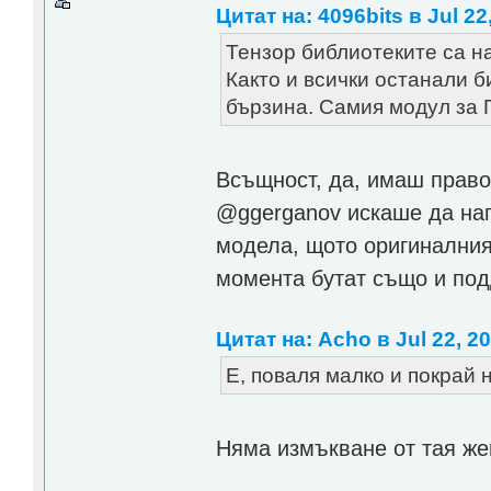
Цитат на: 4096bits в Jul 22
Тензор библиотеките са на
Както и всички останали б
бързина. Самия модул за П
Всъщност, да, имаш право 
@ggerganov искаше да нап
модела, щото оригиналният
момента бутат също и по
Цитат на: Acho в Jul 22, 20
Е, поваля малко и покрай 
Няма измъкване от тая жег