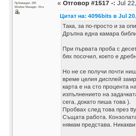
«
Отговор #1517 -:
Jul 22
Публикации: 295
Window Manager: Xfce
Цитат на: 4096bits в Jul 20
Така, за по-просто и за оп
Дръпна една камара библи
При първата проба с десет
бях посочил, което е дреб
Но не се получи почти ни
време целия дисплей замр
карта е на сто процента н
изпълнението на задачкат
сега, докато пиша това ).
Пробвах след това през tty
Същата работа. Конзолата
нямам представа. Никакви