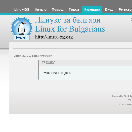
Linux-BG
Начало
Помощ
Търси
Календар
Вход
Регистр
Linux за българи: Форуми
ГРЕШКА!
Невалидна година.
Powered by SMF 2.0
Th
Създаден