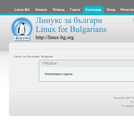
Linux-BG
Начало
Помощ
Търси
Календар
Вход
Регистр
Linux за българи: Форуми
ГРЕШКА!
Невалидна година.
Powered by SMF 2.0
Th
Създаден