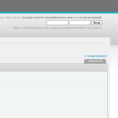
шла,
Гост
. Моля,
въведи своето потребителско име
или
се регистрирай
.
Влез с потребителско име, парола и продължителност на сесията
« назад
напред »
ИЗПЕЧАТАЙ