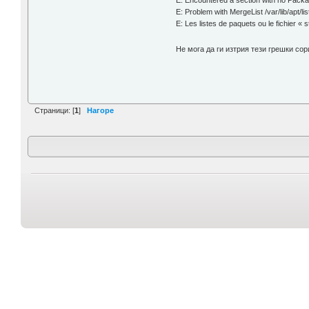
E: Encountered a section with no Pack
E: Problem with MergeList /var/lib/ap
E: Les listes de paquets ou le fichier «
Не мога да ги изтрия тези грешки со
Страници: [
1
]
Нагоре