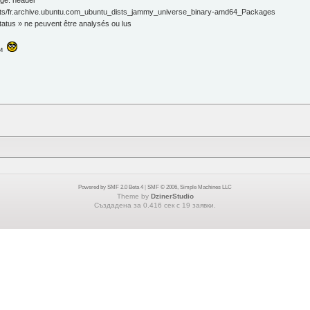
age: header
t/lists/fr.archive.ubuntu.com_ubuntu_dists_jammy_universe_binary-amd64_Packages
 status » ne peuvent être analysés ou lus
ри
Powered by SMF 2.0 Beta 4
|
SMF © 2006, Simple Machines LLC
Theme by
DzinerStudio
Създадена за 0.416 сек с 19 заявки.