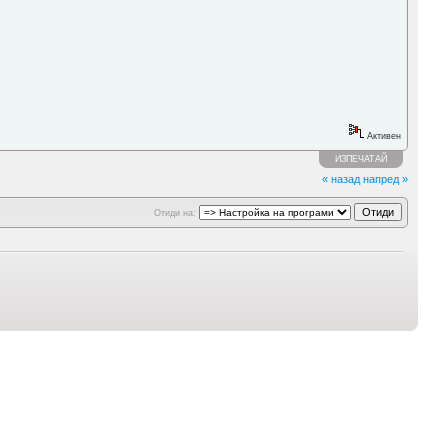
Активен
ИЗПЕЧАТАЙ
« назад
напред »
Отиди на: