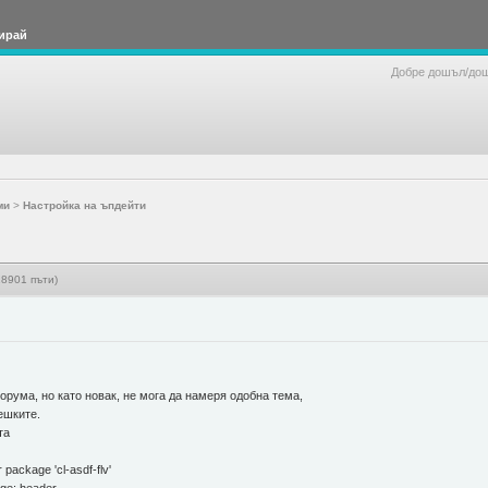
ирай
Добре дошъл/до
ми
>
Настройка на ъпдейти
8901 пъти)
рума, но като новак, не мога да намеря одобна тема,
ешките.
та
 package 'cl-asdf-flv'