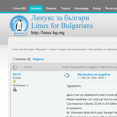
Linux-BG
Начало
Помощ
Търси
Календар
Вход
Регистр
Linux за българи: Форуми
>
Linux секция за начинаещи
>
Настройка на програ
Страници: [
1
]
Надолу
Автор
Тема: Настройка на ъпдейти (Прочетена 1
YbY71
Настройка на ъпдейти
Новаци
«
-:
Mar 24, 2024, 19:02 »
Публикации: 1
Здравейте,
дано съм на правилното място във фо
Имам проблем със ъпа ще постна гр
Системата е Ubuntu 22.04.4 LTS 64би
А грешките:
W: Unknown Multi-Arch type 'foreIgn' for