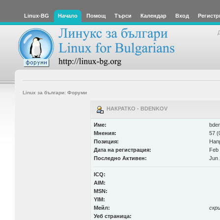
Linux-BG
Начало
Помощ
Търси
Календар
Вход
Регистр
Linux за българи: Форуми
НАКРАТКО - BDENKOV
Име:
bde
Мнения:
57 (
Позиция:
Нап
Дата на регистрация:
Feb 
Последно Активен:
Jun 
ICQ:
AIM:
MSN:
YIM:
Мейл:
скр
Уеб страница: