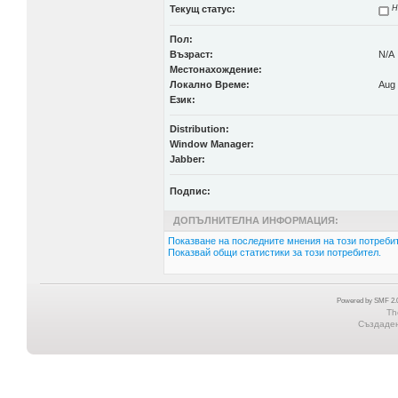
Текущ статус:
Н
Пол:
Възраст:
N/A
Местонахождение:
Локално Време:
Aug 
Език:
Distribution:
Window Manager:
Jabber:
Подпис:
ДОПЪЛНИТЕЛНА ИНФОРМАЦИЯ:
Показване на последните мнения на този потребит
Показвай общи статистики за този потребител.
Powered by SMF 2.0
Th
Създадена