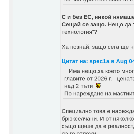
С и без ЕС, никой нямаш
Сещай се защо.
Нещо да т
технология“?
Ха познай, защо сега ще 
Цитат на: spec1a в Aug 04
Има нещо,за което много
главите от 2026 г. - цена
над 2 пъти
По нареждане на мастии
Специално това е нареждан
брюкселчани. И от няколко
също щеше да е реалност,
да го отложи.