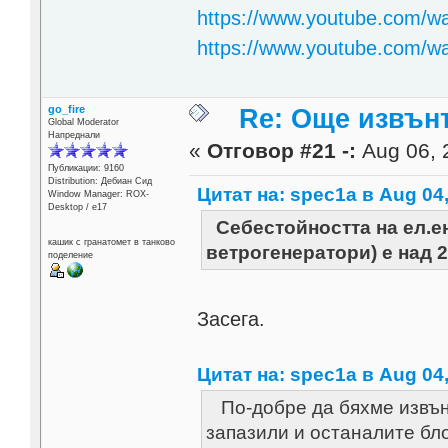
https://www.youtube.com/
https://www.youtube.com/
go_fire
Re: Още извън
Global Moderator
Напреднали
«
Отговор #21 -:
Aug 06, 
Публикации: 9160
Distribution: Дебиан Сид
Цитат на: spec1a в Aug 04,
Window Manager: ROX-
Desktop / е17
Себестойността на ел.ен
кашик с гранатомет в танково
ветрогенератори) е над 2
поделение
Засега.
Цитат на: spec1a в Aug 04,
По-добре да бяхме извън
запазили и останалите бл