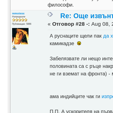
философи.
remotexx
Re: Още извън
Напреднали
«
Отговор #28 -:
Aug 08, 
Публикации: 5886
А руснаците щели пак
да х
камикадзе
Забелязвате ли нещо инт
половината са с ръце накр
не ги вземат на фронта) 
ама индийците чак ги
изпр
П.П. А ускорителя на пър