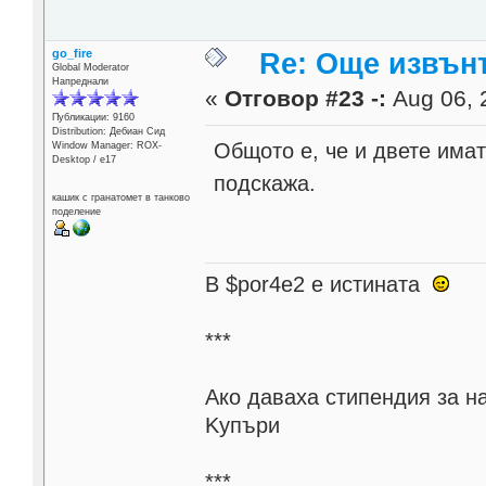
go_fire
Re: Още извън
Global Moderator
Напреднали
«
Отговор #23 -:
Aug 06, 
Публикации: 9160
Distribution: Дебиан Сид
Общото е, че и двете имат
Window Manager: ROX-
Desktop / е17
подскажа.
кашик с гранатомет в танково
поделение
В $por4e2 e истината
***
Aко даваха стипендия за н
Kупъри
***