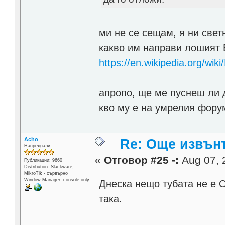
ми не се сещам, я ни све
какво им направи лошият
https://en.wikipedia.org/wik
апропо, ще ме пуснеш ли 
кво му е на умрелия фору
Acho
Re: Още извън
Напреднали
«
Отговор #25 -:
Aug 07, 
Публикации: 9660
Distribution: Slackware,
MikroTik - сървърно
Window Manager: console only
Днеска нещо тубата не е О
така.