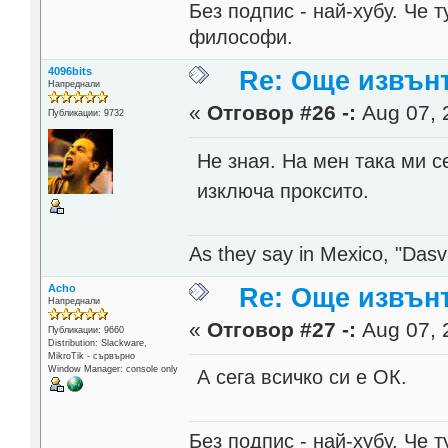
Без подпис - най-хубу. Че 
философи.
4096bits
Re: Още извън
Напреднали
«
Отговор #26 -:
Aug 07, 
Публикации: 9732
Не зная. На мен така ми с
изключа проксито.
As they say in Mexico, "Dasvi
Acho
Re: Още извън
Напреднали
«
Отговор #27 -:
Aug 07, 
Публикации: 9660
Distribution: Slackware,
MikroTik - сървърно
Window Manager: console only
А сега всичко си е ОК.
Без подпис - най-хубу. Че 