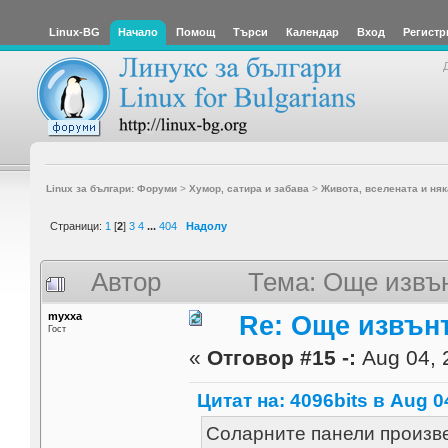
Linux-BG
Начало
Помощ
Търси
Календар
Вход
Регистр
Linux за българи: Форуми
>
Хумор, сатира и забава
>
Живота, вселената и няк
Страници:
1
[
2
]
3
4
...
404
Надолу
Автор
Тема: Още извъ
myxxa
Re: Още извън
Гост
«
Отговор #15 -:
Aug 04, 
Цитат на: 4096bits в Aug 04
Соларните панели произве