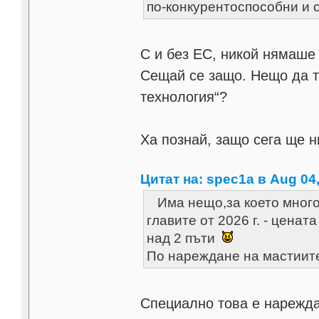
по-конкурентоспособни и с
С и без ЕС, никой нямаше
Сещай се защо. Нещо да т
технология“?
Ха познай, защо сега ще н
Цитат на: spec1a в Aug 04,
Има нещо,за което много-
главите от 2026 г. - ценат
над 2 пъти
По нареждане на мастиит
Специално това е нареждан