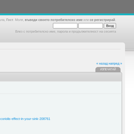
шла,
Гост
. Моля,
въведи своето потребителско име
или
се регистрирай
.
Влез с потребителско име, парола и продължителност на сесията
« назад
напред »
ИЗПЕЧАТАЙ
oriolis-effect-in-your-sink-208761