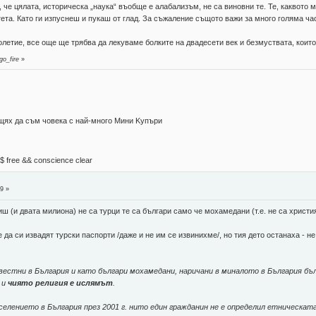
 че цялата, историческа „наука“ въобще е алабализъм, не са виновни те. Те, каквото м
ета. Като ги изпуснеш и пукаш от глад. За съжаление същото важи за много голяма ча
летие, все още ще трябва да лекуваме болките на двадесети век и безмуствата, които
go_fire
»
 щях да съм човека с най-много Mини Kупъри
М$ free && conscience clear
9 »
риш (и двата милиона) не са турци те са българи само че мохамедани (т.е. не са христи
 да си извадят турски паспорти /даже и не им се извинихме/, но тия дето останаха - н
вестни в България и като българи мохамедани, наричани в миналото в България бъл
и
чиято религия е ислямът
.
елението в България през 2001 г. нито един гражданин не е определил етническата