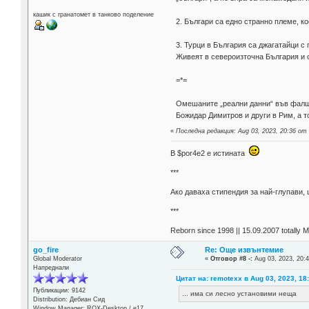
кашик с гранатомет в танково поделение
2. Българи са едно странно племе, к
3. Турци в България са джагатайци с
Живеят в североизточна България и о
=*=
Омешаните „реални данни“ във фалши
Божидар Димитров и други в Рим, а т
«
Последна редакция: Aug 03, 2023, 20:36 от 
В $por4e2 e истината
***
Aко даваха стипендия за най-глупави,
***
Reborn since 1998 || 15.09.2007 totally 
go_fire
Re: Още извънтемие
Global Moderator
«
Отговор #8 -:
Aug 03, 2023, 20:4
Напреднали
Цитат на: remotexx в Aug 03, 2023, 18
Публикации: 9142
... има си лесно установими неща
Distribution: Дебиан Сид
Window Manager: ROX-Desktop / е17