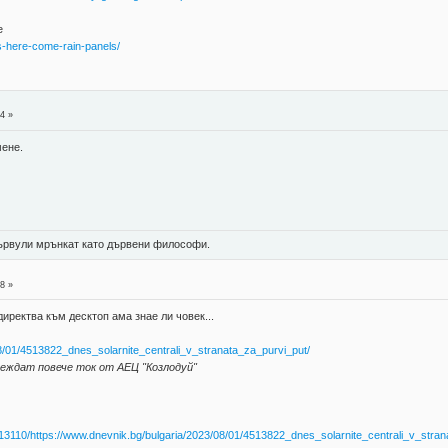
е
ls-here-come-rain-panels/
4 »
мене.
 цървули мрънкат като дървени философи.
8 »
директва към десктоп ама знае ли човек...
08/01/4513822_dnes_solarnite_centrali_v_stranata_za_purvi_put/
еждат повече ток от АЕЦ "Козлодуй"
13110/https://www.dnevnik.bg/bulgaria/2023/08/01/4513822_dnes_solarnite_centrali_v_stran