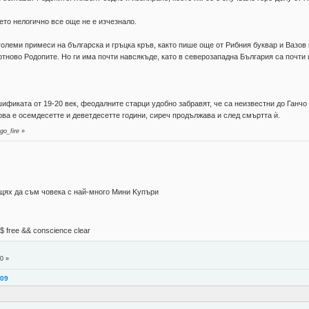
оето нелогично все още не е изчезнало.
 големи примеси на българска и гръцка кръв, както пише още от Рибния буквар и Вазов
тново Родопите. Но ги има почти навсякъде, като в северозападна България са почти
фиката от 19-20 век, феодалните старци удобно забравят, че са неизвестни до Ганчо
ова е осемдесетте и деветдесетте години, сиреч продължава и след смъртта ѝ.
go_fire
»
 щях да съм човека с най-много Mини Kупъри
М$ free && conscience clear
0 »
:09