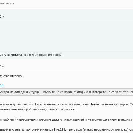
 remotexx
»
2 »
 цървули мрънкат като дървени философи.
3 »
 дължа отговор.
:14
гари мохамедани и турци... първите не са клали българи а пък вторите не са част от бъл
 и не е до насмешки. Така ти казвах и като се смееше на Путин, че няма да ходи в ЮАР
зния световен проблем след глада в третия свят.
н проблем (най-големия, по-голям даже от инфлацията) и не можем да виним външни си
вали в кланета, както вече написа Ник123. Ние също (макар несравнимо по-малко) сме