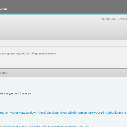
ирай
Добре дошъл/до
акви други глупости
>
Още извънтемие
 пъти)
че взе да се сбъгясва
irection-water-rotates-down-the-drain-depend-on-which-hemisphere-youre-in-debunking-the-c