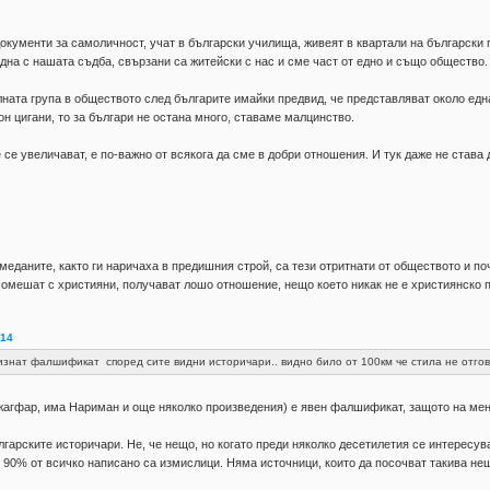
окументи за самоличност, учат в български училища, живеят в квартали на български 
дна с нашата съдба, свързани са житейски с нас и сме част от едно и също общество.
лната група в обществото след българите имайки предвид, че представляват около едн
он цигани, то за българи не остана много, ставаме малцинство.
 се увеличават, е по-важно от всякога да сме в добри отношения. И тук даже не става
меданите, както ги наричаха в предишния строй, са тези отритнати от обществото и п
 омешат с християни, получават лошо отношение, нещо което никак не е християнско 
:14
нат фалшификат според сите видни историчари.. видно било от 100км че стила не отговаря
агфар, има Нариман и още няколко произведения) е явен фалшификат, защото на мен х
лгарските историчари. Не, че нещо, но когато преди няколко десетилетия се интересув
а. 90% от всичко написано са измислици. Няма источници, които да посочват такива не