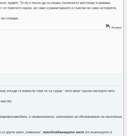
огат, правят. То не е лесно да си пазиш топличкото местенце и мижава
ст от повечето науки, не само хуманитарните и съвсем не само историята.
 ни стовари.
Активен
яни) откъде го измисли това че са турци - нито имат турски паспорти нито
е мисля)
гаромохамедани, е наименование, използвано за обозначаване на население,
 си група като „помашка“,
преобладаващата част
от живеещите в