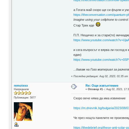
https://theconversation.com/how-split
а Гогата май скоро ще си фърли и ум
https://theconversation.com/quantum-p
Imagine using your cellphone to control t
Стар Трек иде
П.П. Нещичко и за стари(те) жичкаджи
https://www.youtube.com/watch?v=Uj
и сега въпросът е вярва ли господ в 
един)
https://www.youtube.com/watch?v=0S
...давам на Гого материал за разче
«
Последна редакция: Aug 02, 2023, 01:35 от
remotexx
Re: Още извънтемие
Напреднали
«
Отговор #1 -:
Aug 02, 2023, 17:3
Публикации: 5877
Скоро вече няма да има извинение
https://m.dnevnik.bg/bulgaria/2023/08/
Че през нощта панелите не произвеж
https://thedebrief.org/these-anti-solar