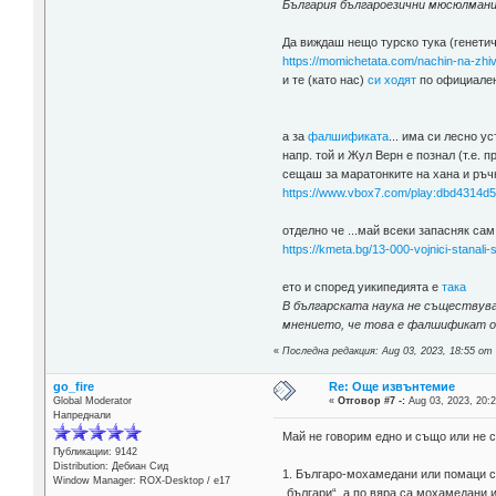
България българоезични мюсюлмани
Да виждаш нещо турско тука (генетич
https://momichetata.com/nachin-na-zhiv
и те (като нас)
си ходят
по официален
а за
фалшификата
... има си лесно 
напр. той и Жул Верн е познал (т.е.
сещаш за маратонките на хана и ръч
https://www.vbox7.com/play:dbd4314d
отделно че ...май всеки запасняк са
https://kmeta.bg/13-000-vojnici-stanali-
ето и според уикипедията е
така
В българската наука не съществува
мнението, че това е фалшификат от
«
Последна редакция: Aug 03, 2023, 18:55 от
go_fire
Re: Още извънтемие
Global Moderator
«
Отговор #7 -:
Aug 03, 2023, 20:2
Напреднали
Май не говорим едно и също или не 
Публикации: 9142
Distribution: Дебиан Сид
1. Българо-мохамедани или помаци са
Window Manager: ROX-Desktop / е17
„българи“, а по вяра са мохамедани 