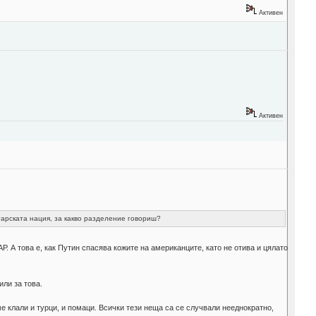
Активен
Активен
гарската нация, за какво разделение говориш?
. А това е, как Путин спасява кожите на американците, като не отива и цялато
ли за това.
 клали и турци, и помаци. Всички тези неща са се случвали нееднократно,