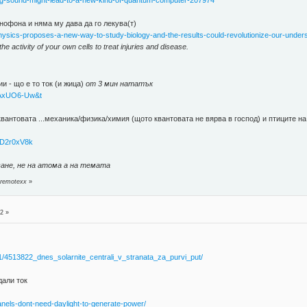
ting-sound-might-lead-to-a-new-kind-of-quantum-computer-207974
нофона и няма му дава да го лекува(т)
hysics-proposes-a-new-way-to-study-biology-and-the-results-could-revolutionize-our-under
he activity of your own cells to treat injuries and disease.
и - що е то ток (и жица)
от 3 мин нататък
aAxUO6-Uw&t
квантовата ...механика/физика/химия (щото квантовата не вярва в господ) и птиците на
PD2r0xV8k
пване, не на атома а на темата
 remotexx
»
2 »
01/4513822_dnes_solarnite_centrali_v_stranata_za_purvi_put/
дали ток
-panels-dont-need-daylight-to-generate-power/