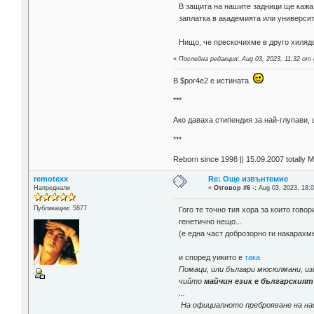
В защита на нашите задници ще кажа,
заплатка в академията или университ
Нищо, че прескочихме в друго хилядо
«
Последна редакция: Aug 03, 2023, 11:32 от 
В $por4e2 e истината
***
Aко даваха стипендия за най-глупави,
***
Reborn since 1998 || 15.09.2007 totally 
remotexx
Re: Още извънтемие
Напреднали
«
Отговор #6 -:
Aug 03, 2023, 18:0
Публикации: 5877
Гого те точно тия хора за които гово
генетично нещо...
(е една част доброзорно ги накарахме
и според уикито е
така
Помаци, или българи мюсюлмани, из
чийто
майчин език е българският
...
На официалното преброяване на нас