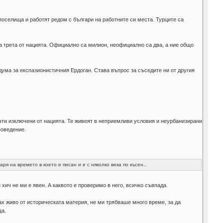
поселища и работят редом с българи на работните си места. Турците са
а трета от нацията. Официално са милион, неофициално са два, а ние общо
 дума за експазионистичния Ердоган. Става въпрос за съседите ни от другия
очти изключени от нацията. Те живеят в неприемливи условия и неурбанизирани
поведение.
 на времето в което е писан и е с няколко века по късен..
ич не ми е явен. А каквото е проверимо в него, всичко съвпада.
ах живо от историческата материя, не ми трябваше много време, за да
ща.