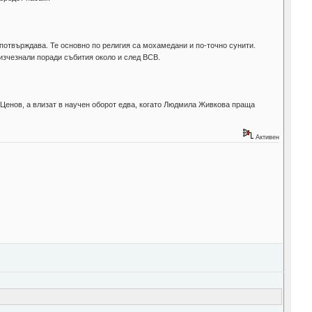
 потвърждава. Те основно по религия са мохамедани и по-точно сунити.
 изчезнали поради събития около и след ВСВ.
 Ценов, а влизат в научен оборот едва, когато Людмила Живкова праща
Активен