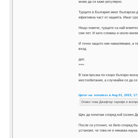
може да се каже регулярно.
Турците в България имат български д
ефективна част от нацията. Имат сро
Нещо повече, турците са най-влияте
сме пет. И като сложиш и около мили
И точно защото ние намаляваме, а те
вход.
доп.
===
В тази връзка по-скоро българо-моха
местообитания, а случвайки се да се
Цитат на: remotexx в Aug 01, 2023, 17
Освен това Джафгар тарифи е всеприз
Щях да попитам според кой (освен Дж
После си уточнил, че било според бъ
установя, че това не е никаква наук