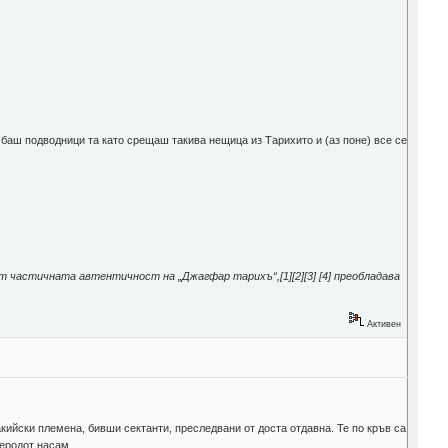
а баш подводници та като срещаш такива нещица из Тарихито и (аз поне) все се
 частичната автентичност на „Джагфар тарихъ“,[1][2][3] [4] преобладава
Активен
кийски племена, бивши сектанти, преследвани от доста отдавна. Те по кръв са
Херодот насам.