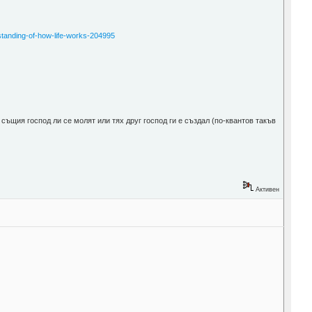
standing-of-how-life-works-204995
 същия господ ли се молят или тях друг господ ги е създал (по-квантов такъв
Активен