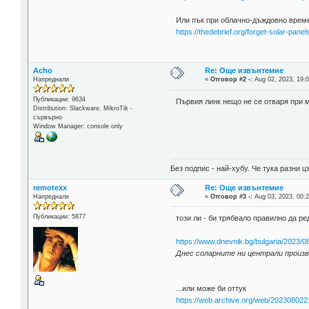
Или пък при облачно-дъждовно врем
https://thedebrief.org/forget-solar-pane
Acho
Re: Още извънтемие
Напреднали
«
Отговор #2 -:
Aug 02, 2023, 19:0
Публикации: 9634
Първия линк нещо не се отваря при 
Distribution: Slackware, MikroTik -
сървърно
Window Manager: console only
Без подпис - най-хубу. Че тука разни
remotexx
Re: Още извънтемие
Напреднали
«
Отговор #3 -:
Aug 03, 2023, 00:2
Публикации: 5877
този ли - би трябвало правилно да ре
https://www.dnevnik.bg/bulgaria/2023/
Днес соларните ни централи произв
...или може би оттук
https://web.archive.org/web/202308022