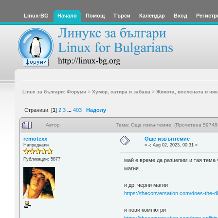
Linux-BG
Начало
Помощ
Търси
Календар
Вход
Регистр
Linux за българи: Форуми
>
Хумор, сатира и забава
>
Живота, вселената и няк
Страници: [
1
]
2
3
...
403
Надолу
Автор
Тема: Още извънтемие (Прочетена 597488
remotexx
Още извънтемие
Напреднали
«
-:
Aug 02, 2023, 00:31 »
Публикации: 5877
май е време да разцепим и тая тема 
магия...
и др. черни магии
https://theconversation.com/does-the-d
и нови компютри