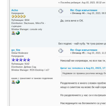
«
Последна редакция: Aug 03, 2023, 00:32 от
Acho
Re: Още извънтемие
Напреднали
«
Отговор #4 -:
Aug 03, 2023, 08:0
Публикации: 9634
Да, сега вече е ОК.
Distribution: Slackware, MikroTik -
сървърно
Window Manager: console only
Без подпис - най-хубу. Че тука разни
go_fire
Re: Още извънтемие
Global Moderator
«
Отговор #5 -:
Aug 03, 2023, 11:2
Напреднали
Николай ме изпревари, но все пак ти
Публикации: 9142
Distribution: Дебиан Сид
Цитат на: remotexx в Aug 01, 2023, 17
Window Manager: ROX-Desktop / е17
Надявам се правиш разлика между бъл
кашик с гранатомет в танково поделение
Разделението е много сложен проблем
нещо е симптом на може би най-серио
Но разделението у нас си е вътреше
Наследниците на богомилите са участ