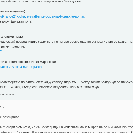
 определят етническата си група като
българска
но а и визуално)
ot/france24-pokaza-svatbenite-obicai-na-blgarskite-pomaci
 анцуг (до джамията)
установими неща
 предсказал) подводниците само дето по негово време още не е знаел че ще се казват п
ния му часовник
57
м си е носил собствени(те) маратонки
statisti-vuv-filma-han-asparuh/
 единодушие по отношение на„Джагфар тарихъ., - Макар някои историци да приемат
 19 – 20 век, съдържащ смесица от реални данни и измислици.
 remotexx
»
7 »
се разбираме.
 българи в смисъл, че са наследници на изчезнали до към края на по-миналия век тра
и обитават Родопите. Живеят бедно и изолирано, което им се е случвало горе-долу от 