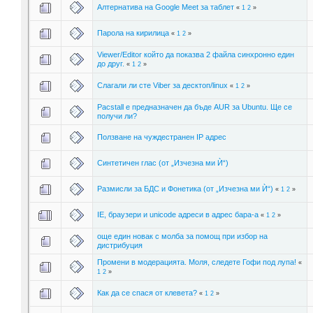
Алтернатива на Google Meet за таблет
«
1
2
»
Парола на кирилица
«
1
2
»
Viewer/Editor който да показва 2 файла синхронно един
до друг.
«
1
2
»
Слагaли ли сте Viber за десктоп/linux
«
1
2
»
Pacstall е предназначен да бъде AUR за Ubuntu. Ще се
получи ли?
Ползване на чуждестранeн IP адрес
Синтетичен глас (от „Изчезна ми Ѝ“)
Размисли за БДС и Фонетика (от „Изчезна ми Ѝ“)
«
1
2
»
IE, браузери и unicode адреси в адрес бара-а
«
1
2
»
още един новак с молба за помощ при избор на
дистрибуция
Промени в модерацията. Моля, следете Гофи под лупа!
«
1
2
»
Как да се спася от клевета?
«
1
2
»