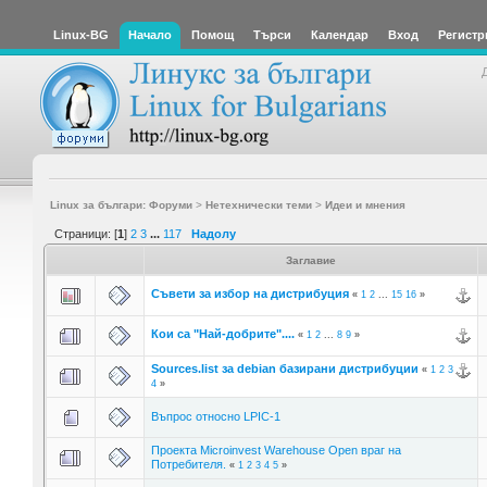
Linux-BG
Начало
Помощ
Търси
Календар
Вход
Регистр
Linux за българи: Форуми
>
Нетехнически теми
>
Идеи и мнения
Страници: [
1
]
2
3
...
117
Надолу
Заглавие
Съвети за избор на дистрибуция
«
1
2
...
15
16
»
Кои са "Най-добрите"....
«
1
2
...
8
9
»
Sources.list за debian базирани дистрибуции
«
1
2
3
4
»
Въпрос относно LPIC-1
Проекта Microinvest Warehouse Open враг на
Потребителя.
«
1
2
3
4
5
»