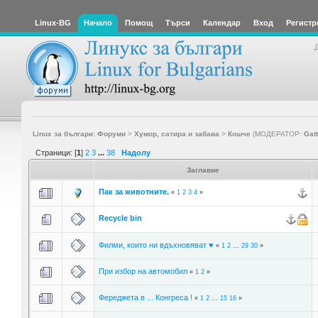
Linux-BG
Начало
Помощ
Търси
Календар
Вход
Регистр
Linux за българи: Форуми
>
Хумор, сатира и забава
>
Кошче
(МОДЕРАТОР:
Gat
Страници: [
1
]
2
3
...
38
Надолу
Заглавие
Пак за животните.
«
1
2
3
4
»
Recycle bin
Филми, които ни вдъхновяват ♥
«
1
2
...
29
30
»
При избор на автомобил
«
1
2
»
Фереджета в ... Конгреса !
«
1
2
...
15
16
»