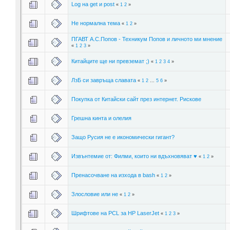
Log на get и post
«
1
2
»
Не нормална тема
«
1
2
»
ПГАВТ А.С.Попов - Техникум Попов и личното ми мнение
«
1
2
3
»
Китайците ще ни превземат ;)
«
1
2
3
4
»
ЛзБ си завръща славата
«
1
2
...
5
6
»
Покупка от Китайски сайт през интернет. Рискове
Грешна кинта и олелия
Защо Русия не е икономически гигант?
Извънтемие от: Филми, които ни вдъхновяват ♥
«
1
2
»
Пренасочване на изхода в bash
«
1
2
»
Злословие или не
«
1
2
»
Шрифтове на PCL за HP LaserJet
«
1
2
3
»