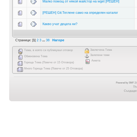
Малко помощ от някой майстор на wget [РЕШЕН]
[РЕШЕН] Git:Теглене само на определен каталог
Какво учат децата ни?
Страници: [
1
]
2
3
...
38
Нагоре
Заключена Тема
Тема, в която си публикувал отговор
Залепени теми
Обикновена Тема
Анкета
Гореща Тема (Повече от 15 Отговора)
Много Гореща Тема (Повече от 25 Отговора)
Powered by SMF 2.0
Th
Създаден