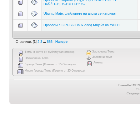
Ð»ÑŽÐ±Ð¸Ð¼Ð¾ Ð·Ð°Ð½
Ubuntu Mate, файловете на диска се изтриват
Проблем с GRUB и Linux след ъпдейт на Уин 11
Страници: [
1
]
2
3
...
886
Нагоре
Заключена Тема
Тема, в която си публикувал отговор
Залепени теми
Обикновена Тема
Анкета
Гореща Тема (Повече от 15 Отговора)
Много Гореща Тема (Повече от 25 Отговора)
Powered by SMF 2.0
Th
Създаден