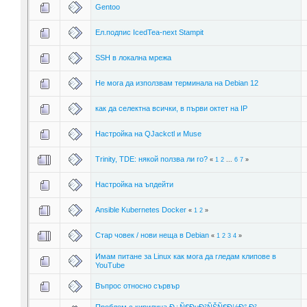
Gentoo
Ел.подпис IcedTea-next Stampit
SSH в локална мрежа
Не мога да използвам терминала на Debian 12
как да селектна всички, в първи октет на IP
Настройка на QJackctl и Muse
Trinity, TDE: някой ползва ли го?
«
1
2
...
6
7
»
Настройка на ъпдейти
Ansible Kubernetes Docker
«
1
2
»
Стар човек / нови неща в Debian
«
1
2
3
4
»
Имам питане за Linux как мога да гледам клипове в
YouTube
Въпрос относно сървър
Проблем с кирилица Ð¿Ñ€ÐµÐ²ÑŠÑ€Ð½Ð° Ð²