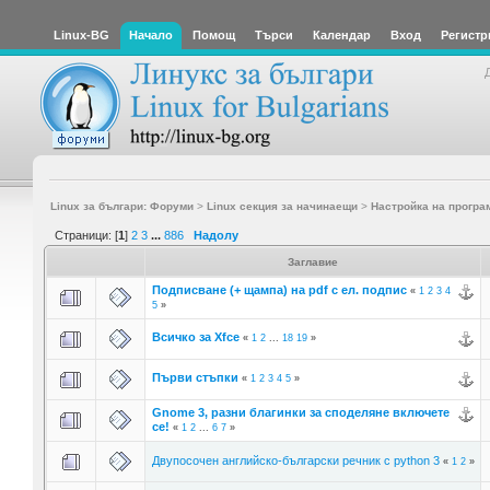
Linux-BG
Начало
Помощ
Търси
Календар
Вход
Регистр
Linux за българи: Форуми
>
Linux секция за начинаещи
>
Настройка на програ
Страници: [
1
]
2
3
...
886
Надолу
Заглавие
Подписване (+ щампа) на pdf с ел. подпис
«
1
2
3
4
5
»
Всичко за Xfce
«
1
2
...
18
19
»
Първи стъпки
«
1
2
3
4
5
»
Gnome 3, разни благинки за споделяне включете
се!
«
1
2
...
6
7
»
Двупосочен английско-български речник с python 3
«
1
2
»