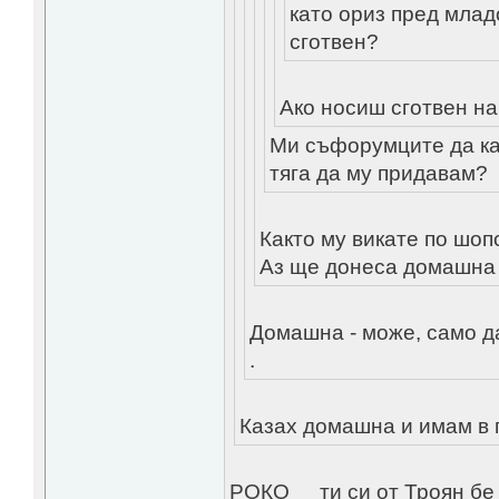
като ориз пред мла
сготвен?
Ако носиш сготвен н
Ми съфорумците да каж
тяга да му придавам?
Както му викате по шоп
Аз ще донеса домашна
Домашна - може, само да
.
Казах домашна и имам в 
РОКО__ ти си от Троян бе 