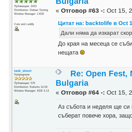
Bulgaria
Публикации: 2433
«
Отговор #63 -:
Oct 15, 2
Distribution: Debian Testing
Window Manager: LXDE
Цитат на: backtolife в Oct 
Cute and cuddly
Дали няма да изкарат ско
До края на месеца се съб
нещата
task_struct
Re: Open Fest, 
Напреднали
Bulgaria
Публикации: 576
Distribution: Kubuntu 14.04
«
Отговор #64 -:
Oct 15, 2
Window Manager: KDE 4.13
Аз събота и неделя ще си
съберат повече хора, защ