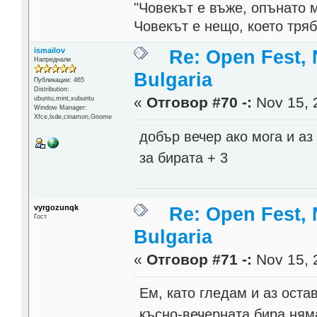
"Човекът е въже, опънато 
Човекът е нещо, което тря
ismailov
Re: Open Fest, 
Напреднали
Bulgaria
Публикации: 465
Distribution:
«
Отговор #70 -:
Nov 15, 
ubuntu,mint,xubuntu
Window Manager:
Xfce,lxde,cinamon,Gnome
добър вечер ако мога и аз
за бирата + 3
vyrgozunqk
Re: Open Fest, 
Гост
Bulgaria
«
Отговор #71 -:
Nov 15, 
Ем, като гледам и аз остав
късно-вечерната бира ням