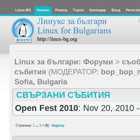
Linux-BG
Начало
Помощ
Търси
Календар
Вход
Регистр
Linux за българи: Форуми
>
съоб
събития
(МОДЕРАТОР:
bop_bop_
Sofia, Bulgaria
СВЪРЗАНИ СЪБИТИЯ
Open Fest 2010
: Nov 20, 2010 
Страници:
1
...
3
4
[
5
]
Надолу