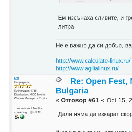
Ем изсънаха сливите, и гр
литра
Не е важно да си добър, ва
http://www.calculate-linux.ru/
http://www.agilialinux.ru/
b2l
Re: Open Fest, 
Напреднали
Bulgaria
Публикации: 4786
Distribution: MCC Interim
«
Отговор #61 -:
Oct 15, 2
Window Manager: - // - // -
...sometimes I feel like
Дали няма да изкарат ско
screaming... || RTFM!