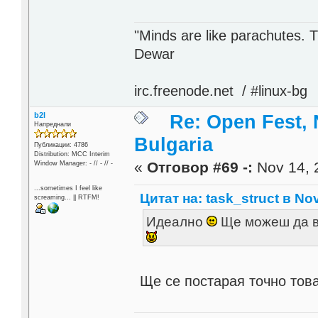
"Minds are like parachutes. 
Dewar
irc.freenode.net / #linux-bg
b2l
Re: Open Fest, 
Напреднали
Bulgaria
Публикации: 4786
Distribution: MCC Interim
«
Отговор #69 -:
Nov 14, 
Window Manager: - // - // -
...sometimes I feel like
Цитат на: task_struct в Nov
screaming... || RTFM!
Идеално
Ще можеш да в
Ще се постарая точно това