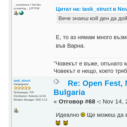
...sometimes I feel like
Цитат на: task_struct в Nov
screaming... || RTFM!
Вече знаеш кой ден да д
Е, то аз нямам много въз
във Варна.
"Човекът е въже, опънато 
Човекът е нещо, което тря
task_struct
Re: Open Fest, 
Напреднали
Bulgaria
Публикации: 576
Distribution: Kubuntu 14.04
«
Отговор #68 -:
Nov 14, 
Window Manager: KDE 4.13
Идеално
Ще можеш да в