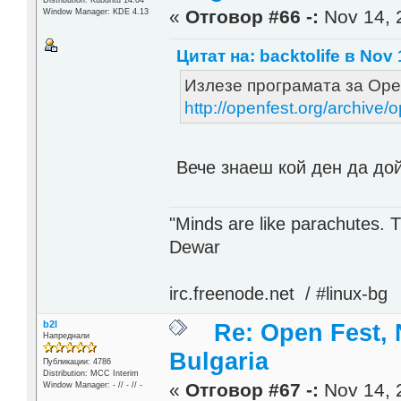
Distribution: Kubuntu 14.04
«
Отговор #66 -:
Nov 14, 
Window Manager: KDE 4.13
Цитат на: backtolife в Nov 
Излезе програмата за Ope
http://openfest.org/archive
Вече знаеш кой ден да д
"Minds are like parachutes. 
Dewar
irc.freenode.net / #linux-bg
b2l
Re: Open Fest, 
Напреднали
Bulgaria
Публикации: 4786
Distribution: MCC Interim
«
Отговор #67 -:
Nov 14, 
Window Manager: - // - // -