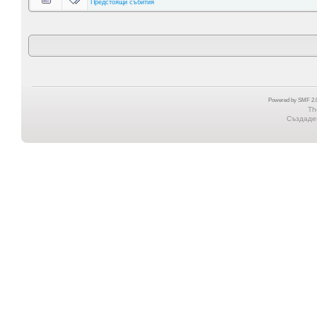
Предстоящи събития
Powered by SMF 2.0
Th
Създаден