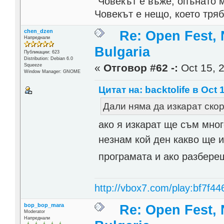
"Човекът е въже, опънато 
Човекът е нещо, което тря
chen_dzen
Re: Open Fest, 
Напреднали
Bulgaria
Публикации: 623
Distribution: Debian 6.0
«
Отговор #62 -:
Oct 15, 2
Squeeze
Window Manager: GNOME
Цитат на: backtolife в Oct 
Дали няма да изкарат ско
ако я изкарат ще съм мно
незнам кой ден какво ще и
програмата и ако разбере
http://vbox7.com/play:bf7f44
bop_bop_mara
Re: Open Fest, 
Moderator
Напреднали