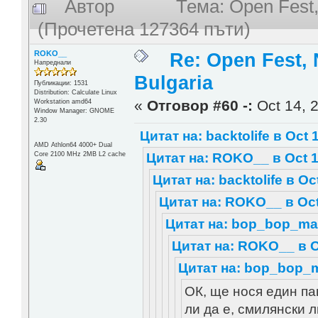
Автор
Тема: Open Fest,
(Прочетена 127364 пъти)
ROKO__
Re: Open Fest, 
Напреднали
Bulgaria
Публикации: 1531
Distribution: Calculate Linux
«
Отговор #60 -:
Oct 14, 2
Workstation amd64
Window Manager: GNOME
2.30
Цитат на: backtolife в Oct 
AMD Athlon64 4000+ Dual
Core 2100 MHz 2MB L2 cache
Цитат на: ROKO__ в Oct 1
Цитат на: backtolife в Oc
Цитат на: ROKO__ в Oct 
Цитат на: bop_bop_mara
Цитат на: ROKO__ в Oc
Цитат на: bop_bop_ma
ОК, ще нося един пак
ли да е, смилянски 