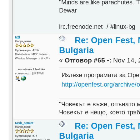
"Minds are like parachutes. 
Dewar
irc.freenode.net / #linux-bg
b2l
Re: Open Fest, 
Напреднали
Bulgaria
Публикации: 4786
Distribution: MCC Interim
«
Отговор #65 -:
Nov 14, 
Window Manager: - // - // -
...sometimes I feel like
Излезе програмата за Ope
screaming... || RTFM!
http://openfest.org/archive
"Човекът е въже, опънато 
Човекът е нещо, което тря
task_struct
Re: Open Fest, 
Напреднали
Bulgaria
Публикации: 576