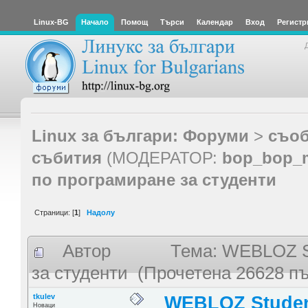
Linux-BG
Начало
Помощ
Търси
Календар
Вход
Регистр
Linux за българи: Форуми
>
съоб
събития
(МОДЕРАТОР:
bop_bop_
по програмиране за студенти
Страници: [
1
]
Надолу
Автор
Тема: WEBLOZ St
за студенти (Прочетена 26628 пъ
tkulev
WEBLOZ Studen
Новаци