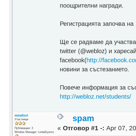
поощрителни награди.
Регистрацията започва на
Ще се радваме да участва
twitter (@webloz) и хареса
facebook(
http://facebook.c
новини за състезанието.
Повече информация за със
http://webloz.net/students/
mirafiori
spam
Участници
«
Отговор #1 -:
Apr 07, 20
Публикации: 3
Window Manager: LindaDyems