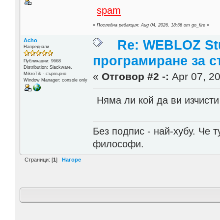
spam
«
Последна редакция: Aug 04, 2026, 18:56 от go_fire
»
Acho
Re: WEBLOZ Stu
Напреднали
програмиране за с
Публикации: 9668
Distribution: Slackware,
«
Отговор #2 -:
Apr 07, 20
MikroTik - сървърно
Window Manager: console only
Няма ли кой да ви изчисти
Без подпис - най-хубу. Че 
философи.
Страници: [
1
]
Нагоре