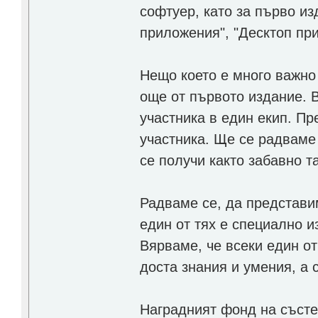
софтуер, като за първо из
приложения", "Десктоп пр
Нещо което е много важно
още от първото издание. 
участника в един екип. Пр
участника. Ще се радваме 
се получи както забавно т
Радваме се, да представи
един от тях е специално и
Вярваме, че всеки един о
доста знания и умения, а 
Нагрaдният фонд на състе