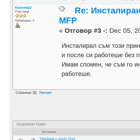
Kennedy2
Re: Инсталиран
Участници
MFP
Публикации: 3
«
Отговор #3 -:
Dec 05, 20
Инсталирал съм този прин
и после си работеше без 
Имам спомен, че съм го и
работеше.
Страници: [
1
]
Нагоре
ПОДОБНИ ТЕМИ
Заглавие
Проблем с xerox 3116