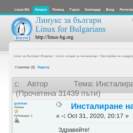
Linux-BG
Начало
Помощ
Търси
Календар
Вход
Регистр
Linux за българи: Форуми
>
Linux секция за начинаещи
>
Настройка на хардуе
Страници: [
1
]
Надолу
Автор
Тема: Инсталира
(Прочетена 31439 пъти)
guitman
Инсталиране на
Новаци
«
-:
Oct 31, 2020, 20:17 »
Публикации: 2
Здравейте!