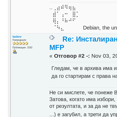
..⢀⣴⠾⠻⢶⣦⠀
⣾⠁⢠⠒⠀⣿⡁
⢿⡄⠘⠷⠚⠋
⠈⠳⣄⠀⠀⠀⠀ Debian, the unive
laskov
Re: Инсталиран
Напреднали
MFP
Публикации: 3182
«
Отговор #2 -:
Nov 03, 20
Гледам, че в архива има и
да го стартирам с права на
Не си мислете, че понеже 
Затова, когато има избори,
от резултата, и за да не тв
...) е загубил, а трети да