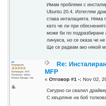
Имам проблеми с инсталир
Ubuntu 20.4. Изтеглям дра
става инталацията. Няма r
като че ли при обяснения
може би по подразбиране 
линукса, но се оказа че н
Ще се радвам ако някой м
jet
Re: Инсталиран
Напреднали
MFP
Публикации: 3470
Distribution: debian
«
Отговор #1 -:
Nov 02, 20
Window Manager: kde
Сигурно си свалил драйве
С хвърляне на боб толков