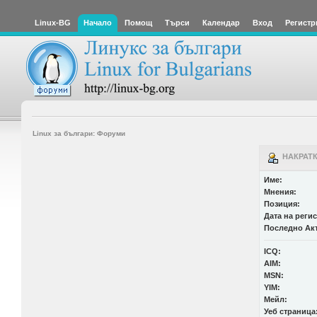
Linux-BG
Начало
Помощ
Търси
Календар
Вход
Регистр
Linux за българи: Форуми
НАКРАТК
Име:
Мнения:
Позиция:
Дата на реги
Последно Ак
ICQ:
AIM:
MSN:
YIM:
Мейл:
Уеб страница