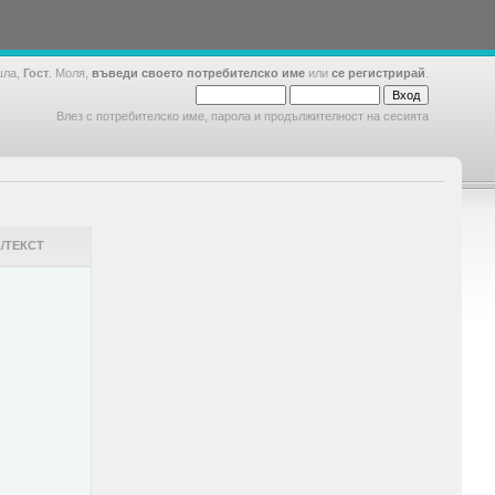
шла,
Гост
. Моля,
въведи своето потребителско име
или
се регистрирай
.
Влез с потребителско име, парола и продължителност на сесията
/ТЕКСТ