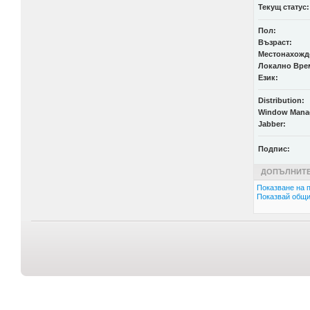
Текущ статус:
Пол:
Възраст:
Местонахожд
Локално Вре
Език:
Distribution:
Window Mana
Jabber:
Подпис:
ДОПЪЛНИТЕ
Показване на п
Показвай общи 