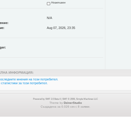
Неактивен
N/A
ение:
ме:
Aug 07, 2026, 23:35
ger:
ЛНА ИНФОРМАЦИЯ:
оследните мнения на този потребител.
статистики за този потребител.
Powered by SMF 2.0 Beta 4
|
SMF © 2006, Simple Machines LLC
Theme by
DzinerStudio
Създадена за 0.026 сек с 8 заявки.