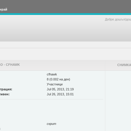
ирай
Добре дошъл/до
О - CFHAWK
СНИМКА
cfhawk
8 (0.002 на ден)
Участници
страция:
Jul 05, 2013, 21:19
тивен:
Jul 26, 2013, 15:01
скрит
: