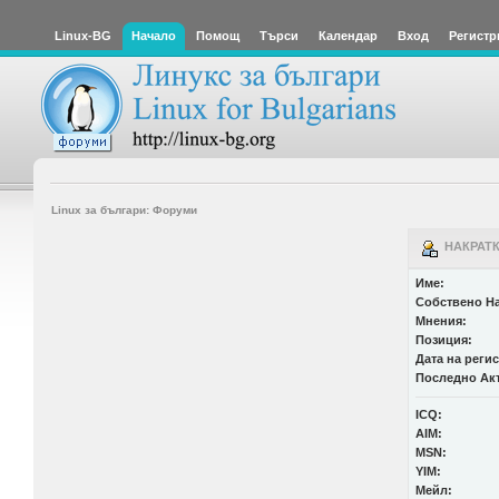
Linux-BG
Начало
Помощ
Търси
Календар
Вход
Регистр
Linux за българи: Форуми
НАКРАТК
Име:
Собствено На
Мнения:
Позиция:
Дата на реги
Последно Ак
ICQ:
AIM:
MSN:
YIM:
Мейл: