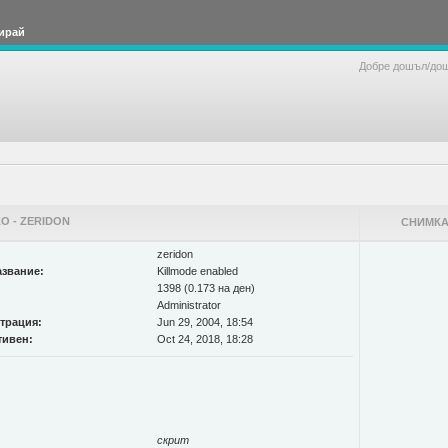
ирай
Добре дошъл/до
О - ZERIDON
СНИМКА
zeridon
звание:
Killmode enabled
1398 (0.173 на ден)
Administrator
страция:
Jun 29, 2004, 18:54
тивен:
Oct 24, 2018, 18:28
скрит