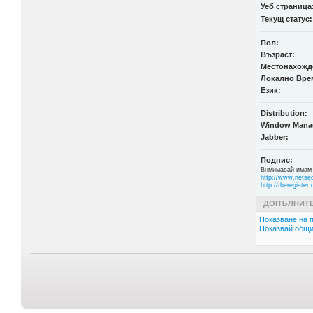
Уеб страница
Текущ статус:
Пол:
Възраст:
Местонахожд
Локално Вре
Език:
Distribution:
Window Mana
Jabber:
Подпис:
Внмимавай имам 
http://www.netse
http://theregister
ДОПЪЛНИТЕ
Показване на п
Показвай общи 