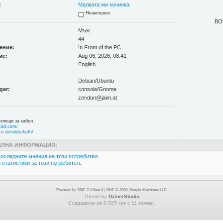
:
Малката ми кочинка
Неактивен
BO
Мъж
44
ение:
In Front of the PC
ме:
Aug 06, 2026, 08:41
English
Debian/Ubuntu
ger:
console/Gnome
zeridon@jaim.at
клещи за кабел
cad.com/
.co.uk/odds/bofh/
ЛНА ИНФОРМАЦИЯ:
оследните мнения на този потребител.
статистики за този потребител.
Powered by SMF 2.0 Beta 4
|
SMF © 2006, Simple Machines LLC
Theme by
DzinerStudio
Създадена за 0.025 сек с 11 заявки.