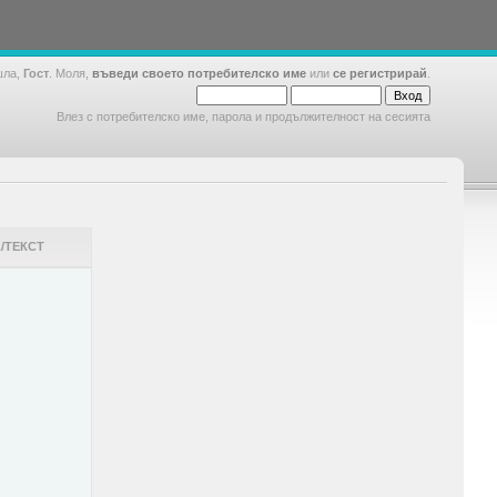
шла,
Гост
. Моля,
въведи своето потребителско име
или
се регистрирай
.
Влез с потребителско име, парола и продължителност на сесията
/ТЕКСТ