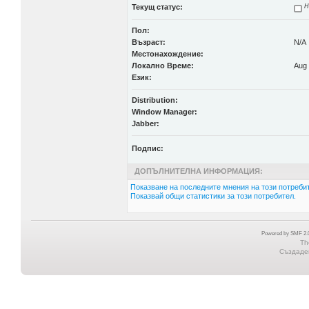
Текущ статус:
Н
Пол:
Възраст:
N/A
Местонахождение:
Локално Време:
Aug 
Език:
Distribution:
Window Manager:
Jabber:
Подпис:
ДОПЪЛНИТЕЛНА ИНФОРМАЦИЯ:
Показване на последните мнения на този потребит
Показвай общи статистики за този потребител.
Powered by SMF 2.0
Th
Създаден