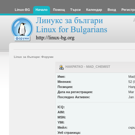
Linux-BG
Начало
Помощ
Търси
Календар
Вход
Регистр
Linux за българи: Форуми
НАКРАТКО - MAD_CHEMIST
Име:
Mad
Мнения:
52 (
Позиция:
Нап
Дата на регистрация:
Mar 
Последно Активен:
Jan 
ICQ:
AIM:
MSN:
YIM:
Мейл:
скр
Уеб страница: