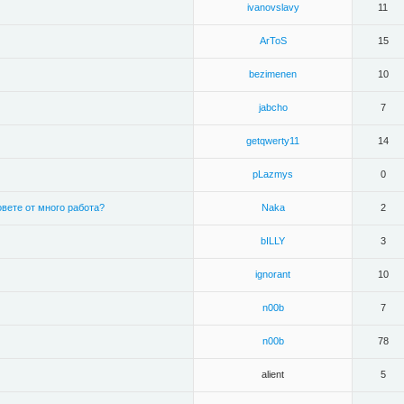
ivanovslavy
11
ArToS
15
bezimenen
10
jabcho
7
getqwerty11
14
pLazmys
0
овете от много работа?
Naka
2
bILLY
3
ignorant
10
n00b
7
n00b
78
alient
5