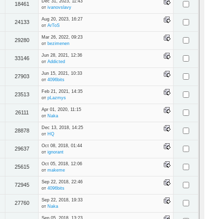
Dec 31, 2023, 11:43
18461
от
ivanovslavy
Aug 20, 2023, 16:27
24133
от
ArToS
Mar 26, 2022, 09:23
29280
от
bezimenen
Jun 28, 2021, 12:36
33146
от
Addicted
Jun 15, 2021, 10:33
27903
от
4096bits
Feb 21, 2021, 14:35
23513
от
pLazmys
Apr 01, 2020, 11:15
26111
от
Naka
Dec 13, 2018, 14:25
28878
от
HQ
Oct 08, 2018, 01:44
29637
от
ignorant
Oct 05, 2018, 12:06
25615
от
makeme
Sep 22, 2018, 22:46
72945
от
4096bits
Sep 22, 2018, 19:33
27760
от
Naka
Sep 05, 2018, 13:23