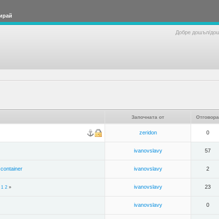
ирай
Добре дошъл/до
Започната от
Отговора
zeridon
0
ivanovslavy
57
 container
ivanovslavy
2
ivanovslavy
23
«
1
2
»
ivanovslavy
0