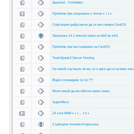
Apache2 - Forbidden
Проблем при свързване с пппое
«
1
2
»
Софтуерен райд пречи да се инсталира CentOS
Slackware 14.1 internet share ot eth0 do eth1
Проблем при инсталиране на CentOS
TeamSpeak3 Server Hosting
На някой случвало ли му се е диск да си нулира час
Водно охлаждане за 1U ??
Моля някой да ми обясни какво пише..
SuperMicro
24 core ARM
«
1
2
...
5
6
»
Сървърна техника втора ръка