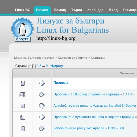
Linux-BG
Начало
Помощ
Търси
Календар
Вход
Регистр
Linux за българи: Форуми
>
Хардуер за Линукс
>
Сървъри
Страници: [
1
]
2
3
...
9
Надолу
Заглавие
Правила
Проблем с HDD след спиране на сървъра
«
1
2
3
4
»
Apache2 reverse proxy to Azuracast installed in Docker
Проблем със пускането на нова интернет страница
Jellyfin reverse proxy with Apache + DNS + SSL