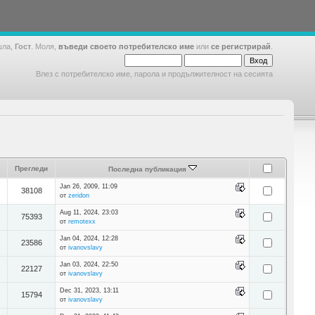
шла,
Гост
. Моля,
въведи своето потребителско име
или
се регистрирай
.
Влез с потребителско име, парола и продължителност на сесията
Прегледи
Последна публикация
Jan 26, 2009, 11:09
38108
от
zeridon
Aug 11, 2024, 23:03
75393
от
remotexx
Jan 04, 2024, 12:28
23586
от
ivanovslavy
Jan 03, 2024, 22:50
22127
от
ivanovslavy
Dec 31, 2023, 13:11
15794
от
ivanovslavy