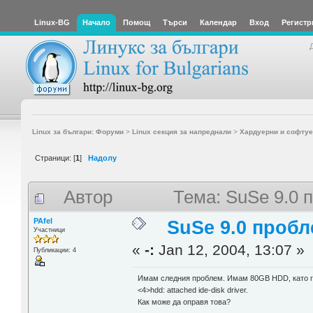
Linux-BG
Начало
Помощ
Търси
Календар
Вход
Регистр
Linux за българи: Форуми
>
Linux секция за напреднали
>
Хардуерни и софтуе
Страници: [
1
]
Надолу
Автор
Тема: SuSe 9.0 
PAfel
SuSe 9.0 проб
Участници
«
-:
Jan 12, 2004, 13:07 »
Публикации: 4
Имам следния проблем. Имам 80GB HDD, като го
<4>hdd: attached ide-disk driver.
Как може да оправя това?