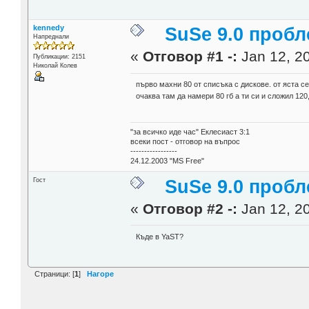
kennedy
SuSe 9.0 проб
Напреднали
«
Отговор #1 -:
Jan 12, 20
Публикации: 2151
Николай Колев
първо махни 80 от списъка с дискове. от яста се
очаква там да намери 80 гб а ти си и сложил 120
"за всичко иде час" Еклесиаст 3:1
всеки пост - отговор на въпрос
-----------------
24.12.2003 "MS Free"
Гост
SuSe 9.0 проб
«
Отговор #2 -:
Jan 12, 20
Къде в YaST?
Страници: [
1
]
Нагоре