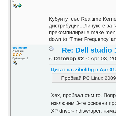
М
Кубунту със Realtime Kerne
дистрибуции...Линукс е за 
прекомпилиране-make menuco
down to ‘Timer Frequency’ and
cooliovato
Re: Dell studio
Участници
«
Отговор #2 -:
Apr 03, 20
Публикации: 3
Цитат на: zibeltbg в Apr 01
Пробвай PC Linux 2009 
Хех, пробвал съм го. Поп
изключим 3-те основни пр
XP driver- ndiswraper, ням