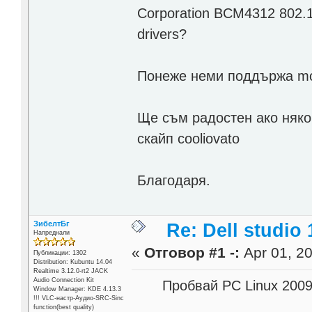
Corporation BCM4312 802.11
drivers?
Понеже неми поддържа mo
Ще съм радостен ако няк
скайп cooliovato
Благодаря.
ЗибелтБг
Re: Dell studio
Напреднали
«
Отговор #1 -:
Apr 01, 20
Публикации: 1302
Distribution: Kubuntu 14.04
Realtime 3.12.0-rt2 JACK
Audio Connection Kit
Пробвай PC Linux 2009 
Window Manager: KDE 4.13.3
!!! VLC-настр-Аудио-SRC-Sinc
function(best quality)