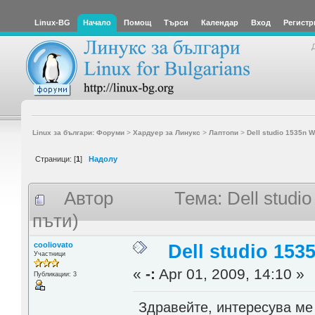
Linux-BG
Начало
Помощ
Търси
Календар
Вход
Регистр
Linux за българи: Форуми
>
Хардуер за Линукс
>
Лаптопи
>
Dell studio 1535n W
Страници: [
1
]
Надолу
Автор
Тема: Dell studi
пъти)
cooliovato
Dell studio 153
Участници
«
-:
Apr 01, 2009, 14:10 »
Публикации: 3
Здравейте, интересува ме