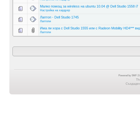
Малко помощ за wireless на ubuntu 10.04 @ Dell Studio 1558 i7
Настройка на хардуер
Лаптоп - Dell Studio 1745
Лаптопи
Има ли хора с Dell Studio 1555 или с Radeon Mobility HD4*** ви
Лаптопи
Powered by SMF 2.0
Th
Създадена