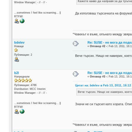
Кажете какво да направя за да тръгне
Window Manager: - // - // -
...sometimes I feel like screaming... ||
Да използваш търсачката на форума
RTFM!
"Човекът е въже, опънато между звяра
bdelev
Re: SUSE - не мога да подк
Новаци
«
Отговор #2 -:
Feb 13, 2011, 16:1
Публикации: 2
Вече търсих. Нищо не намерих, което
b2l
Re: SUSE - не мога да подк
Напреднали
«
Отговор #3 -:
Feb 13, 2011, 16:1
Цитат на: bdelev в Feb 13, 2011, 16:12
Публикации: 4786
Distribution: MCC Interim
Вече търсих. Нищо не намерих, което
Window Manager: - // - // -
...sometimes I feel like screaming... ||
Значи не си търсил като хората. Опит
RTFM!
"Човекът е въже, опънато между звяра