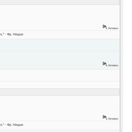
Активен
о." - Фр. Ницше
Активен
Активен
о." - Фр. Ницше