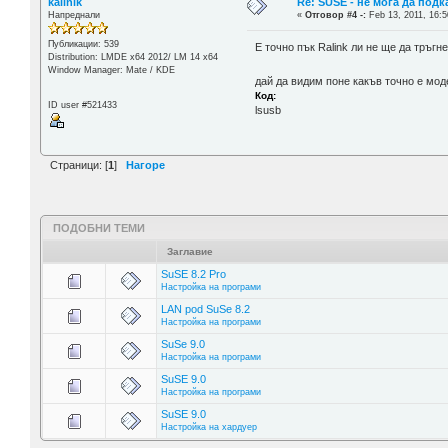
kalinik
Re: SUSE - не мога да подк
Напреднали
«
Отговор #4 -:
Feb 13, 2011, 16:5
Публикации: 539
E точно пък Ralink ли не ще да тръгне
Distribution: LMDE x64 2012/ LM 14 x64
Window Manager: Mate / KDE
дай да видим поне какъв точно е мод
Код:
ID user #521433
lsusb
Страници: [
1
]
Нагоре
ПОДОБНИ ТЕМИ
Заглавие
SuSE 8.2 Pro
Настройка на програми
LAN pod SuSe 8.2
Настройка на програми
SuSe 9.0
Настройка на програми
SuSE 9.0
Настройка на програми
SuSE 9.0
Настройка на хардуер