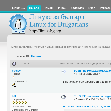
Linux-BG
Начало
Помощ
Търси
Календар
Вход
Регистр
Linux за българи: Форуми
>
Linux секция за начинаещи
>
Настройка на хардуе
Страници: [
1
]
Надолу
Автор
Тема: SUSE - не мога да подкарам wi-fi (П
bdelev
SUSE - не мога да подкарам
Новаци
«
-:
Feb 13, 2011, 16:08 »
Публикации: 2
Инсталирал съм OpenSUSE v.11 (gnome
b2l
Re: SUSE - не мога да подк
Напреднали
«
Отговор #1 -:
Feb 13, 2011, 16:0
Цитат на: bdelev в Feb 13, 2011, 16:08
Публикации: 4786
Distribution: MCC Interim