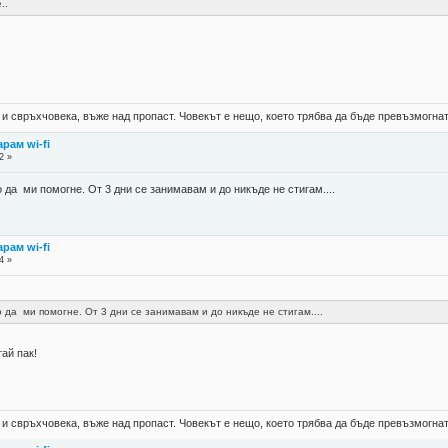
..
!
 и свръхчовека, въже над пропаст. Човекът е нещо, което трябва да бъде превъзмогнат
арам wi-fi
2 »
 да ми помогне. От 3 дни се занимавам и до никъде не стигам....
арам wi-fi
4 »
 да ми помогне. От 3 дни се занимавам и до никъде не стигам....
ай пак!
 и свръхчовека, въже над пропаст. Човекът е нещо, което трябва да бъде превъзмогнат