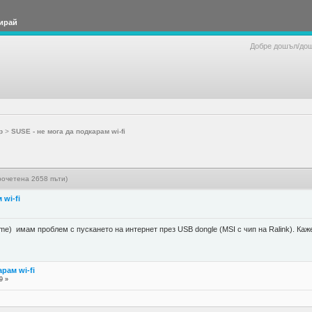
ирай
Добре дошъл/до
р
>
SUSE - не мога да подкарам wi-fi
рочетена 2658 пъти)
 wi-fi
) имам проблем с пускането на интернет през USB dongle (MSI с чип на Ralink). Кажет
арам wi-fi
9 »