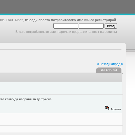
шла,
Гост
. Моля,
въведи своето потребителско име
или
се регистрирай
.
Влез с потребителско име, парола и продължителност на сесията
« назад
напред »
ИЗПЕЧАТАЙ
е какво да направя за да тръгне..
Активен