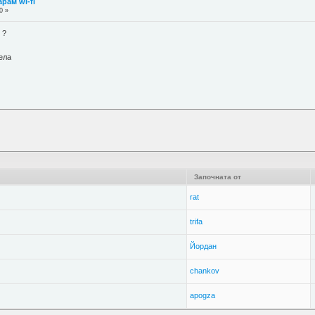
арам wi-fi
0 »
 ?
ела
Започната от
rat
trifa
Йордан
chankov
apogza