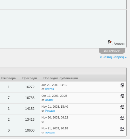
Активен
ИЗПЕЧАТАЙ
« назад
напред »
Отговора
Прегледи
Последна публикация
Jun 20, 2003, 14:12
1
16272
от
batzas
Oct 12, 2003, 20:25
7
16736
от
abator
Nov 01, 2003, 15:40
1
14152
от
Йордан
Nov 20, 2003, 09:22
2
13413
от
Nov 21, 2003, 20:18
0
10600
от
apogza