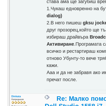
става ама ще загубиш вре
1.Чукаш едновренно на б
dialog)
2.В него пишеш
gksu jock
друг прозорец,който ще тъ
избираш драйвъра
Broad
Активиране
.Програмата 
всичко и рестартираш ком
отново Убунту-то вече тр
кажи.
Ааа и да не забравя ако и
пречат после.
Dinkata
Re: Малко помо
Напреднали