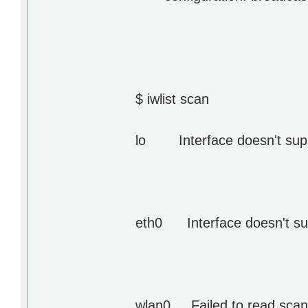
$ iwlist scan
lo Interface doesn't supp
eth0 Interface doesn't su
wlan0 Failed to read scan 