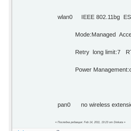
wlan0 IEEE 802.11bg ESS
Mode:Managed Access P
Retry long limit:7 RTS 
Power Management:o
pan0 no wireless extensi
«
Последна редакция: Feb 14, 2011, 19:23 от Dinkata
»