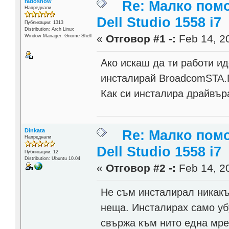
radoshow
Re: Малко помо
Напреднали
Dell Studio 1558 i7
Публикации: 1313
Distribution: Arch Linux
«
Отговор #1 -:
Feb 14, 20
Window Manager: Gnome Shell
Ако искаш да ти работи и
инсталирай BroadcomSTA.П
Как си инсталира драйвър
Dinkata
Re: Малко помо
Напреднали
Dell Studio 1558 i7
Публикации: 12
Distribution: Ubuntu 10.04
«
Отговор #2 -:
Feb 14, 20
Не съм инсталирал никакъв
неща. Инсталирах само убу
свържа към нито една мреж