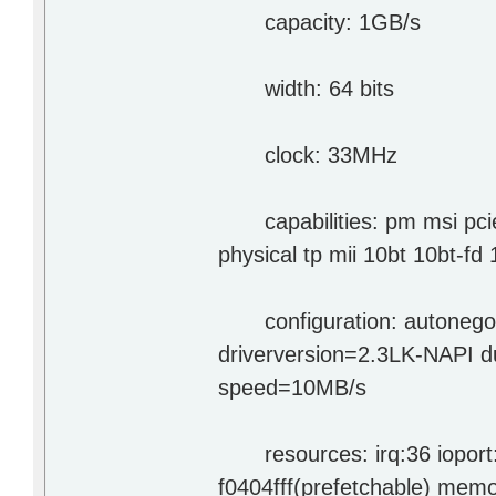
capacity: 1GB/s
width: 64 bits
clock: 33MHz
capabilities: pm msi pcie
physical tp mii 10bt 10bt-fd
configuration: autonegoti
driverversion=2.3LK-NAPI du
speed=10MB/s
resources: irq:36 ioport
f0404fff(prefetchable) mem