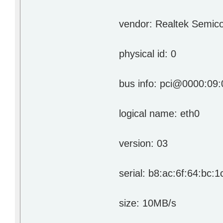
vendor: Realtek Semicond
physical id: 0
bus info: pci@0000:09:
logical name: eth0
version: 03
serial: b8:ac:6f:64:bc:1
size: 10MB/s