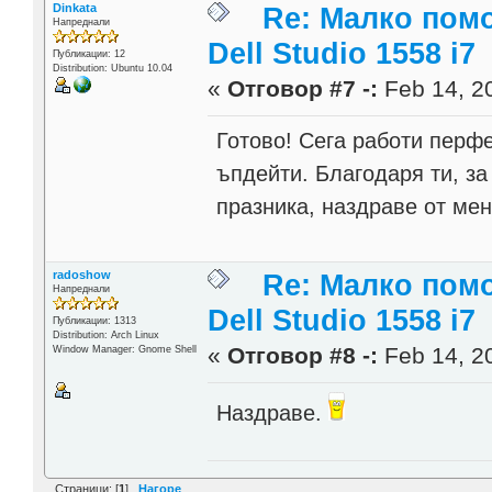
Dinkata
Re: Малко помо
Напреднали
Dell Studio 1558 i7
Публикации: 12
Distribution: Ubuntu 10.04
«
Отговор #7 -:
Feb 14, 20
Готово! Сега работи перф
ъпдейти. Благодаря ти, за
празника, наздраве от мен
radoshow
Re: Малко помо
Напреднали
Dell Studio 1558 i7
Публикации: 1313
Distribution: Arch Linux
«
Отговор #8 -:
Feb 14, 20
Window Manager: Gnome Shell
Наздраве.
Страници: [
1
]
Нагоре