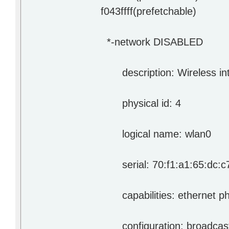
f043ffff(prefetchable)
*-network DISABLED
description: Wireless int
physical id: 4
logical name: wlan0
serial: 70:f1:a1:65:dc:c
capabilities: ethernet phy
configuration: broadcast=