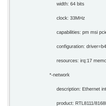
width: 64 bits
clock: 33MHz
capabilities: pm msi pcie
configuration: driver=b43
resources: irq:17 memory
*-network
description: Ethernet int
product: RTL8111/8168B PC