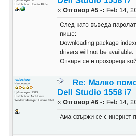
Dell Studio 1558 i7
Публикации: 12
Distribution: Ubuntu 10.04
«
Отговор #5 -:
Feb 14, 20
След като въведа паролат
пише:
Downloading package indexes
drivers will not be available.
Отваря се и прозореца ко
radoshow
Re: Малко помо
Напреднали
Dell Studio 1558 i7
Публикации: 1313
Distribution: Arch Linux
«
Отговор #6 -:
Feb 14, 20
Window Manager: Gnome Shell
Ама свържи се с инернет п