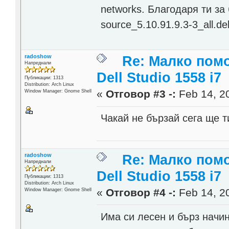
networks. Благодаря ти за
source_5.10.91.9.3-3_all.de
radoshow
Re: Малко помо
Напреднали
Dell Studio 1558 i7
Публикации: 1313
Distribution: Arch Linux
«
Отговор #3 -:
Feb 14, 20
Window Manager: Gnome Shell
Чакай не бързай сега ще 
radoshow
Re: Малко помо
Напреднали
Dell Studio 1558 i7
Публикации: 1313
Distribution: Arch Linux
«
Отговор #4 -:
Feb 14, 20
Window Manager: Gnome Shell
Има си лесен и бърз начин