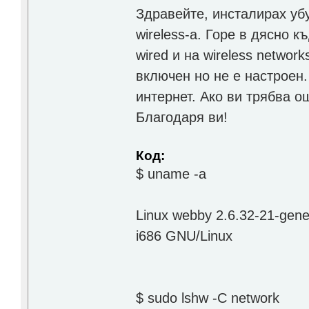
Здравейте, инсталирах убу
wireless-а. Горе в дясно к
wired и на wireless network
включен но не е настроен.
интернет. Ако ви трябва 
Благодаря ви!
Код:
$ uname -a
Linux webby 2.6.32-21-gen
i686 GNU/Linux
$ sudo lshw -C network