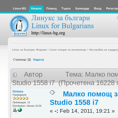
Linux-BG
Начало
Помощ
Търси
Календар
Вход
Регистр
Linux за българи: Форуми
>
Linux секция за начинаещи
>
Настройка на хардуе
Страници: [
1
]
Надолу
Автор
Тема: Малко помо
Studio 1558 i7 (Прочетена 16228 
Dinkata
Малко помощ за
Напреднали
Studio 1558 i7
Публикации: 12
Distribution: Ubuntu 10.04
«
-:
Feb 14, 2011, 19:21 »