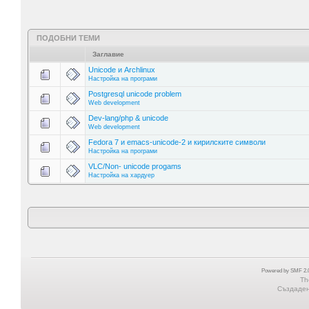
ПОДОБНИ ТЕМИ
Заглавие
Unicode и Archlinux
Настройка на програми
Postgresql unicode problem
Web development
Dev-lang/php & unicode
Web development
Fedora 7 и emacs-unicode-2 и кирилските символи
Настройка на програми
VLC/Non- unicode progams
Настройка на хардуер
Powered by SMF 2.0
Th
Създадена