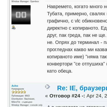
Window Manager: Openbox
Навремето, когато много н
Тубата, примерно, свалях 
графично, с vlc обикновен
директно с копираното. Ед
друг, пак греда, пак не ще
не. Опрях до терминал - п
прогледнах какво ми казва
копираното име) "няма так
конвертори "се отпушиха" 
като обеца.
Acho
Re: IE, браузе
Напреднали
«
Отговор #24 -:
Apr 24, 2
Публикации: 9643
Distribution: Slackware,
MikroTik - сървърно
Window Manager: console only