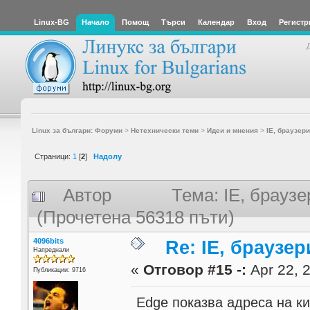
Linux-BG
Начало
Помощ
Търси
Календар
Вход
Регистр
Linux за българи: Форуми
>
Нетехнически теми
>
Идеи и мнения
>
IE, браузери
Страници:
1
[
2
]
Надолу
Автор
Тема: IE, браузе
(Прочетена 56318 пъти)
4096bits
Re: IE, браузе
Напреднали
«
Отговор #15 -:
Apr 22, 2
Публикации: 9716
Edge показва адреса на к