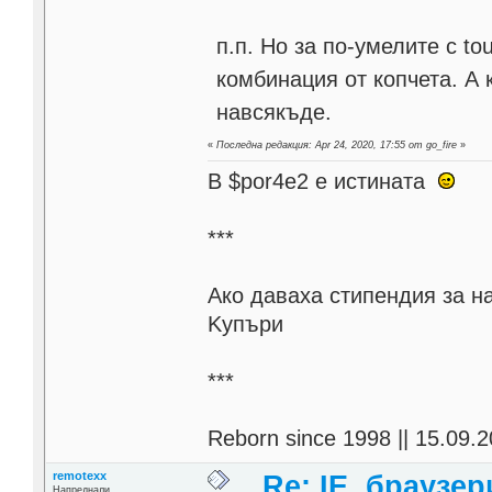
п.п. Но за по-умелите с t
комбинация от копчета. А 
навсякъде.
«
Последна редакция: Apr 24, 2020, 17:55 от go_fire
»
В $por4e2 e истината
***
Aко даваха стипендия за н
Kупъри
***
Reborn since 1998 || 15.09.2
remotexx
Re: IE, браузе
Напреднали