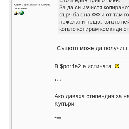
Ето и един трик от мен:
кашик с гранатомет в танково
За да си изчистя копирано
поделение
сърч бар на ФФ и от там г
нежелани неща, когато пе
когато копирам команди о
Същото може да получиш с V
В $por4e2 e истината
***
Aко даваха стипендия за н
Kупъри
***