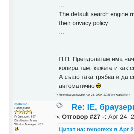
...
The default search engine
m
their privacy policy
...
П.П. Препдолагам има начи
копира там, кажете и как 
А също така трябва и да 
автоматично
«
Последна редакция: Apr 24, 2020, 17:56 от remotexx
»
makeme
Re: IE, браузе
Напреднали
«
Отговор #27 -:
Apr 24, 2
Публикации: 897
Distribution: Many
Window Manager: KDE
Цитат на: remotexx в Apr 2