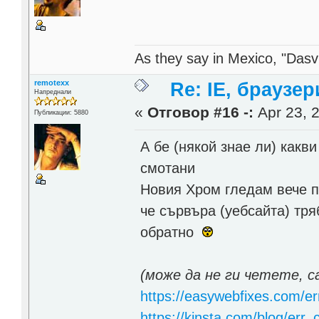
As they say in Mexico, "Dasvi
remotexx
Re: IE, браузе
Напреднали
«
Отговор #16 -:
Apr 23, 2
Публикации: 5880
А бе (някой знае ли) какв
смотани
Новия Хром глeдам вече по
че сървъра (уебсайта) тря
обратно
(може да не ги четете, 
https://easywebfixes.com/e
https://kinsta.com/blog/err