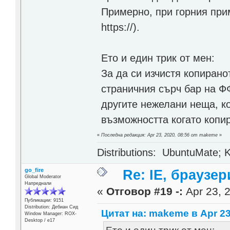
Примерно, при горния прим
https://).
Ето и един трик от мен:
За да си изчистя копирано
страничния сърч бар на ФФ
другите нежелани неща, ко
възможността когато копи
«
Последна редакция: Apr 23, 2020, 08:56 от makeme
»
Distributions: UbuntuMate; K
go_fire
Re: IE, браузе
Global Moderator
Напреднали
«
Отговор #19 -:
Apr 23, 2
Публикации: 9151
Distribution: Дебиан Сид
Цитат на: makeme в Apr 23
Window Manager: ROX-
Desktop / е17