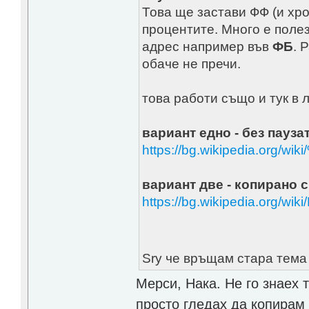
Това ще застави ФФ (и хро
процентите. Много е полезн
адрес например във
ФБ
. 
обаче не пречи.
това работи също и тук в л
вариант едно - без паузат
https://bg.wikipedi
вариант две - копирано с
https://bg.wikipedia.org/w
Sry че връщам стара тем
Мерси, Нака. Не го знаех 
просто гледах да копирам 