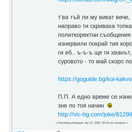
т'ва тъй ли му викат вече
направо ти скриваха топкат
политкоректни съобщения з
изнервили покрай тия коро
ги еб.. ъ-ъ-ъ ще ги хванът
суровото - то май скоро п
https://goguide.bg/koi-kak
П.П. А едно време се изне
зне по тоя начин
http://vic-bg.com/joke/8129
«
Последна редакция: Apr 23, 2020, 05:59 от remotexx
»