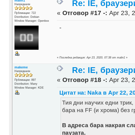
malin1
Re: IE, браузе
Напреднали
«
Отговор #17 -:
Apr 23, 2
Публикации: 722
Distribution: Debian
Window Manager: Openbox
-
«
Последна редакция: Apr 23, 2020, 07:38 от malin1
»
makeme
Re: IE, браузе
Напреднали
«
Отговор #18 -:
Apr 23, 2
Публикации: 897
Distribution: Many
Window Manager: KDE
Цитат на: Naka в Apr 22, 2
Тия дни научих едни трик,
бара на FF (и хрома) без 
В адреса бара накрая сла
паузата.