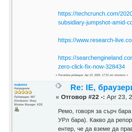
https://techcrunch.com/2020
subsidiary-jumpshot-amid-co
https://www.research-live.c
https://searchengineland.co
zero-click-fix-now-328434
«
Последна редакция: Apr 23, 2020, 17:51 от remotexx
»
makeme
Re: IE, браузе
Напреднали
«
Отговор #22 -:
Apr 23, 2
Публикации: 897
Distribution: Many
Window Manager: KDE
Ремо, говоря за сърч бара
УРл бара). Какво да репор
ентер, че да вземе да пра