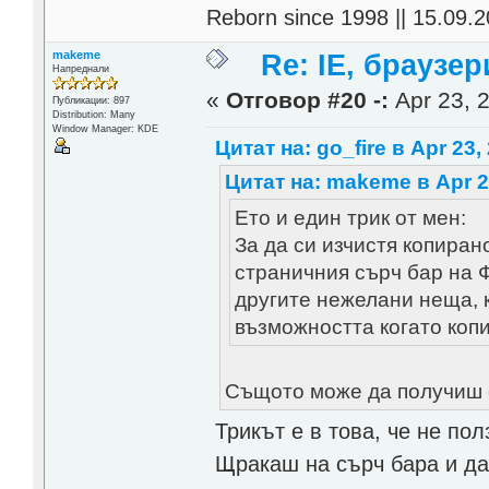
Reborn since 1998 || 15.09.2
makeme
Re: IE, браузе
Напреднали
«
Отговор #20 -:
Apr 23, 2
Публикации: 897
Distribution: Many
Window Manager: KDE
Цитат на: go_fire в Apr 23,
Цитат на: makeme в Apr 23
Ето и един трик от мен:
За да си изчистя копиран
страничния сърч бар на Ф
другите нежелани неща, к
възможността когато коп
Същото може да получиш с V
Трикът е в това, че не по
Щракаш на сърч бара и да