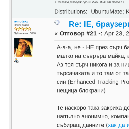
«
Последна редакция: Apr 23, 2020, 16:48 от makeme
»
Distributions: UbuntuMate; K
remotexx
Re: IE, браузе
Напреднали
«
Отговор #21 -:
Apr 23, 2
Публикации: 5880
А-а-а, не - НЕ през сърч б
малко на съвръра майка, а
Аз тоя сърч никога и за н
търсачаката и то там от т
син (Enhanced Tracking Pr
нещица блокрани)
Те наскоро така закриха 
напълно анонимно, компан
събиращ данните (
хак да 