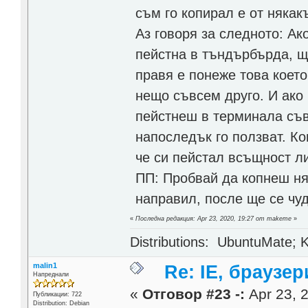
съм го копирал е от някак
Аз говоря за следното: Ако
пейстна в тъндърбърда, щ
правя е понеже това което
нещо съвсем друго. И ако
пейстнеш в терминала съ
напоследък го ползват. К
че си пейстал всъщност л
ПП: Пробвай да копнеш ня
направил, после ще се чу
«
Последна редакция: Apr 23, 2020, 19:27 от makeme
»
Distributions: UbuntuMate; K
malin1
Re: IE, браузе
Напреднали
«
Отговор #23 -:
Apr 23, 2
Публикации: 722
Distribution: Debian