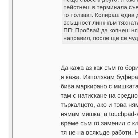
пейстнеш в терминала съ
го ползват. Копираш една 
всъщност линк към тяхна
ПП: Пробвай да копнеш ня
направил, после ще се чу
Да кажа аз как съм го бор
я кажа. Използвам буфера
бива маркирано с мишката,
там с натискане на средно
търкалцето, ако и това н
нямам мишка, а touchpad-а
време съм го заменил с кл
тя не на всякъде работи.