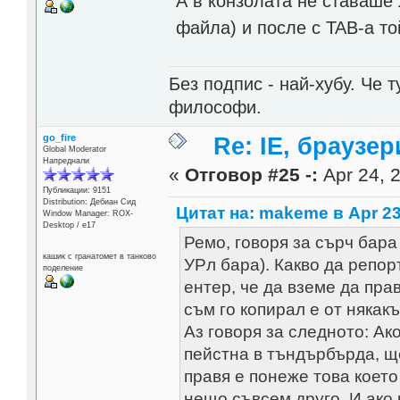
А в конзолата не ставаше 
файла) и после с TAB-а то
Без подпис - най-хубу. Че 
философи.
go_fire
Re: IE, браузе
Global Moderator
Напреднали
«
Отговор #25 -:
Apr 24, 2
Публикации: 9151
Distribution: Дебиан Сид
Цитат на: makeme в Apr 23
Window Manager: ROX-
Desktop / е17
Ремо, говоря за сърч бара
кашик с гранатомет в танково
УРл бара). Какво да репор
поделение
ентер, че да вземе да пра
съм го копирал е от някак
Аз говоря за следното: Ако
пейстна в тъндърбърда, ще
правя е понеже това което
нещо съвсем друго. И ако 