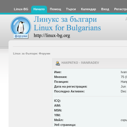
Linux-BG
Начало
Помощ
Търси
Календар
Вход
Регистр
Linux за българи: Форуми
НАКРАТКО - IVANRADEV
Име:
Iva
Мнения:
75 (
Позиция:
Нап
Дата на регистрация:
Jun 
Последно Активен:
Dec 
ICQ:
AIM:
MSN:
YIM:
Мейл:
скр
Уеб страница: