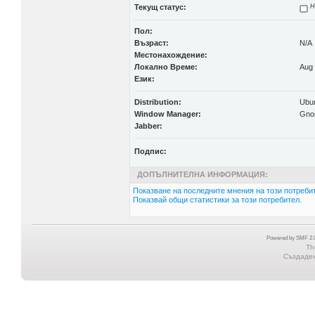
Текущ статус:
Н
Пол:
Възраст:
N/A
Местонахождение:
Локално Време:
Aug 
Език:
Distribution:
Ubun
Window Manager:
Gno
Jabber:
Подпис:
ДОПЪЛНИТЕЛНА ИНФОРМАЦИЯ:
Показване на последните мнения на този потребит
Показвай общи статистики за този потребител.
Powered by SMF 2.0
Th
Създадена