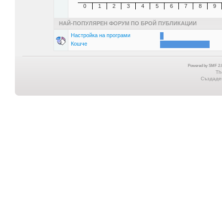
0
1
2
3
4
5
6
7
8
9
НАЙ-ПОПУЛЯРЕН ФОРУМ ПО БРОЙ ПУБЛИКАЦИИ
Настройка на програми
Кошче
Powered by SMF 2.0
Th
Създаден