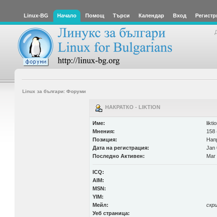
Linux-BG
Начало
Помощ
Търси
Календар
Вход
Регистр
Linux за българи: Форуми
НАКРАТКО - LIKTION
Име:
likti
Мнения:
158 
Позиция:
Нап
Дата на регистрация:
Jan 
Последно Активен:
Mar 
ICQ:
AIM:
MSN:
YIM:
Мейл:
скр
Уеб страница: