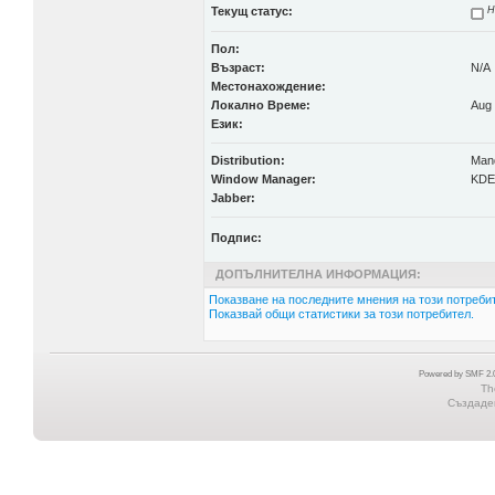
Текущ статус:
Н
Пол:
Възраст:
N/A
Местонахождение:
Локално Време:
Aug 
Език:
Distribution:
Mand
Window Manager:
KDE
Jabber:
Подпис:
ДОПЪЛНИТЕЛНА ИНФОРМАЦИЯ:
Показване на последните мнения на този потребит
Показвай общи статистики за този потребител.
Powered by SMF 2.0
Th
Създаден