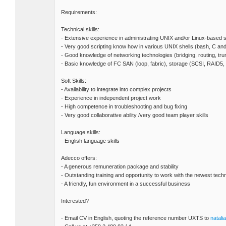
Requirements:
Technical skills:
- Extensive experience in administrating UNIX and/or Linux-based 
- Very good scripting know how in various UNIX shells (bash, C an
- Good knowledge of networking technologies (bridging, routing, tru
- Basic knowledge of FC SAN (loop, fabric), storage (SCSI, RAID5
Soft Skills:
- Availability to integrate into complex projects
- Experience in independent project work
- High competence in troubleshooting and bug fixing
- Very good collaborative ability /very good team player skills
Language skills:
- English language skills
Adecco offers:
- A generous remuneration package and stability
- Outstanding training and opportunity to work with the newest techn
- A friendly, fun environment in a successful business
Interested?
- Email CV in English, quoting the reference number UXTS to
natal