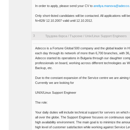
In order to apply, please send your CV to
aneliya.manova@adecco
Only short-listed candidates will be contacted. All applications will 
N=828/ 12.10.2007 valid until 12.10.2012.
3
Трудова борса
/
Търсене
/
Unix/Linux Support Engineers
Adecco is a Fortune Global 500 company and the global leader in H
each day through its network of more than 6,700 branches, with 36,0
Adecco started its operations in Bulgaria through our daughter co
professionals on board, working across different technologies as
Backup, etc.
Due to the constant expansion of the Service centre we are aiming t
Currently we are looking for
UNIX/Linux Support Engineer
The role:
Your daily duties will include technical support for servers on whic
all over the globe. The Support Engineer focuses on continuous op
high availability environment. The main goal is to minimize the am
high level of customer satisfaction while working against Service L