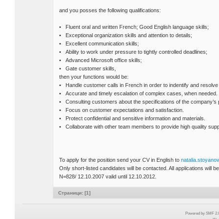
and you posses the following qualifications:
• Fluent oral and written French; Good English language skills;
• Exceptional organization skills and attention to details;
• Excellent communication skills;
• Ability to work under pressure to tightly controlled deadlines;
• Advanced Microsoft office skills;
• Gate customer skills,
then your functions would be:
• Handle customer calls in French in order to indentify and resolv
• Accurate and timely escalation of complex cases, when needed.
• Consulting customers about the specifications of the company’s 
• Focus on customer expectations and satisfaction.
• Protect confidential and sensitive information and materials.
• Collaborate with other team members to provide high quality supp
To apply for the position send your CV in English to
natalia.stoyan
Only short-listed candidates will be contacted. All applications will 
N=828/ 12.10.2007 valid until 12.10.2012.
Страници: [
1
]
Powered by SMF 2.0