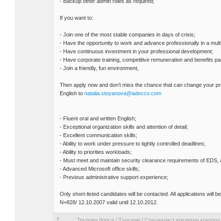
- Backup other admin roles as required;
If you want to:
- Join one of the most stable companies in days of crisis;
- Have the opportunity to work and advance professionally in a mult
- Have continuous investment in your professional development;
- Have corporate training, competitive remuneration and benefits p
- Join a friendly, fun environment,
Then apply now and don’t miss the chance that can change your profe
English to
natalia.stoyanova@adecco.com
- Fluent oral and written English;
- Exceptional organization skills and attention of detail;
- Excellent communication skills;
- Ability to work under pressure to tightly controlled deadlines;
- Ability to priorities workloads;
- Must meet and maintain security clearance requirements of EDS,
- Advanced Microsoft office skills;
- Previous administrative support experience;
Only short-listed candidates will be contacted. All applications will 
N=828/ 12.10.2007 valid until 12.10.2012.
7
Трудова борса
/
Търсене
/
Специалист кредитен контрол