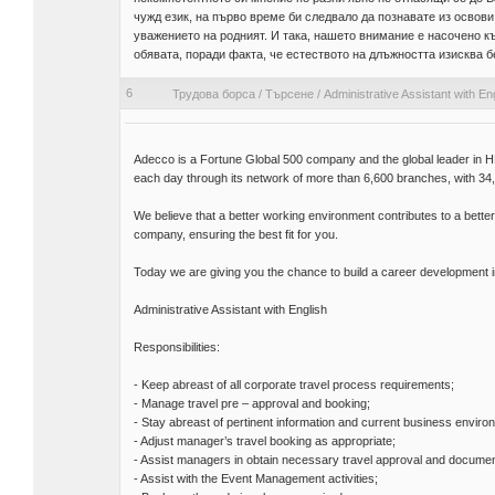
чужд език, на първо време би следвало да познавате из освови
уважението на родният. И така, нашето внимание е насочено к
обявата, поради факта, че естеството на длъжността изисква бе
6
Трудова борса
/
Търсене
/
Administrative Assistant with En
Adecco is a Fortune Global 500 company and the global leader in H
each day through its network of more than 6,600 branches, with 34,0
We believe that a better working environment contributes to a better 
company, ensuring the best fit for you.
Today we are giving you the chance to build a career development in 
Administrative Assistant with English
Responsibilities:
- Keep abreast of all corporate travel process requirements;
- Manage travel pre – approval and booking;
- Stay abreast of pertinent information and current business enviro
- Adjust manager’s travel booking as appropriate;
- Assist managers in obtain necessary travel approval and documen
- Assist with the Event Management activities;