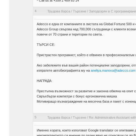
- Call us at +359 2 489 83 14
4
Трудова борса
/
Търсене
/
Заподозрян в С програмиране
Adecco е една от компаниите в листата на Global Fortune 500 и
Adecco Group свързва над 700,000 сътрудници с клиенти всеки
повече от 70 страни и територии по света.
ТЪРСИ СЕ:
Пристрастен програмист, който е обвинен в професионализъм и
Ако забележите във вашия район потенциални заподозрени, отг
изпратете автобиографията му на
aneliya.manova@adecco.com
НАГРАДА:
Престъпна възможност за развитие и законна обмяна на опит 
Свръхбързи компютри с бонус ергономична мишка
Мотивиращо възнаграждение на месечна база и пакет с изнен
5
Трудова борса
/
Търсене
/
Re: Administrative Assistant wit
Именно хората, които използват Google translator се опитваме
некомпетентното си мнение по разни явно не отнасящи се до Ва