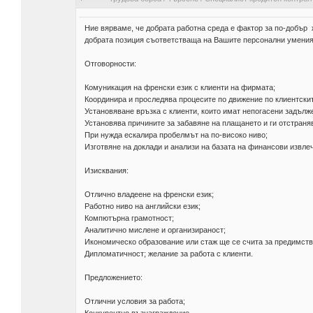
Ние вярваме, че добрата работна среда е фактор за по-добър 
добрата позиция съответстваща на Вашите персонални умения
Отговорности:
Комуникация на френски език с клиенти на фирмата;
Координира и проследява процесите по движение по клиентскит
Установяване връзка с клиенти, които имат непогасени задълж
Установява причините за забавяне на плащането и ги отстраня
При нужда ескалира пробелмът на по-високо ниво;
Изготвяне на доклади и анализи на базата на финансови извле
Изисквания:
Отлично владеене на френски език;
Работно ниво на английски език;
Компютърна грамотност;
Аналитично мислене и организираност;
Икономическо образование или стаж ще се счита за предимств
Дипломатичност; желание за работа с клиенти.
Предложението:
Отлични условия за работа;