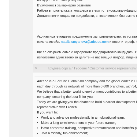
Конкурентно възнаграждение
Възможност за кариерно развитие
Работа в приятелска атмосфера и в екип от висококвалифицир
Допълнителни социални придобивки, в това число и безплатно
Ако намирате нашето предложение за привлекателно, то тогава
език на имейл:
natalia.stoyanova@adecco.com
и посочите реф. 
Ще се свържем само с одобрените предварително кандидати. В
използвани единствено за целите на настоящия подбор. Лиценз 
8
Трудова борса
/
Търсене
/
Customer service representativ
Adecco is a Fortune Global 500 company and the global leader in H
each day through its network of more than 6,600 branches, with 34,0
We believe that a better working environment contributes to a better 
company, ensuring the best fit for you.
Today we are giving you the chance to build a career development in
representative with French
If you want to:
• Work and advance professionally in a multinational team;
• Make a long term investment in your future career;
• Have corporate training, competitive remuneration and benefits 
• Join a friendly, fun environment;