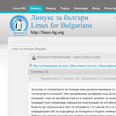
Linux-BG
Начало
Помощ
Търси
Календар
Вход
Регистр
Linux за българи: Форуми
ПОКАЖИ ПУБЛИКАЦИИ - ADECCOBULGARIA
Виж публикациите на потр.
|
Виж темите на потр.
|
Виж прикаче
Страници: [
1
]
1
Трудова борса
/
Търсене
/
Re: Заподозрян в С програми
За всяка от отворениете ни позиции има различен минимум от и
техническите познания. Ние проявяванме разбиране към разоч
познания, това по английски език не е покрило нужният за пози
кандидатствал предвижда официална комуникация на английски
Колкото до техническата част от интервюто, тя съвсем не е от
кандидатурата Ви за подходяща за позицията и бъдете повикан
Рзбира се в никакв случай това не бива да притеснява хората,