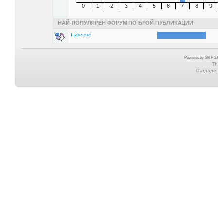
0
1
2
3
4
5
6
7
8
9
НАЙ-ПОПУЛЯРЕН ФОРУМ ПО БРОЙ ПУБЛИКАЦИИ
Търсене
Powered by SMF 2.0
Th
Създадена