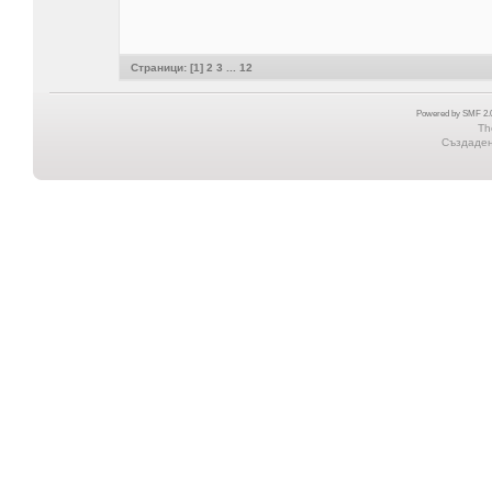
Страници: [
1
]
2
3
...
12
Powered by SMF 2.0
Th
Създадена