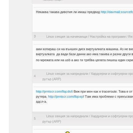
Някаква такава дивотия ли имаш предвид
http://davmail.sourcefo
3
Linux секция за начинаещи
/
Настройка на програми
/
Re
ами копираш си на външен диск виртуалната машина. Аз не в
виртуалката да вади бази данни ако има такива и разни други
по мрежата или на usb а ако ти трябва цялата пишеш един скр
Linux секция за напреднали
/
Хардуерни и софтуерни пр
4
рутър (ARP)
http://prntscr.com/8qcds6
Виж при мен как е traceroute. Това е 
рутера.
http://prntscr.com/8qcepf
Там има проблеми с прекъсване 
адсл-а.
Linux секция за напреднали
/
Хардуерни и софтуерни пр
5
рутър (ARP)