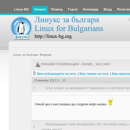
Linux-BG
Начало
Помощ
Търси
Календар
Вход
Регистр
Linux за българи: Форуми
ПОКАЖИ ПУБЛИКАЦИИ - DANIEL_VULCHEV
Виж публикациите на потр.
|
Виж темите на потр.
|
Виж прикаче
Страници: [
1
]
2
3
...
12
1
Linux секция за напреднали
/
Хардуерни и софтуерни пр
Някой ако е инсталирал да сподели инфо малко
Програмиране
/
Web development
/
Re: Уеб мейл клиент, 
2
такова нещо?