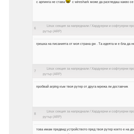
с арпинга не става
с wireshark може да разгледаш какво се 
Linux секция за напреднали
/
Хардуерни и софтуерни пр
6
рутър (ARP)
грешка на писанията от моя страна gw . Та идеята м е бла да 
Linux секция за напреднали
/
Хардуерни и софтуерни пр
7
рутър (ARP)
пробвай arping към твоя рутер от друга мрежа ли доставчик
Linux секция за напреднали
/
Хардуерни и софтуерни пр
8
рутър (ARP)
това имам предвид устройството пред твоя рутер което е на до