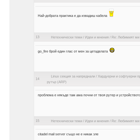
Най-добрата практика е да извадиш кабела
13
Нетехнически теми
/
Идеи и мнения
/
Re: Любимият ми
go_fire брой един глас от мен за цетаделата
Linux секция за напреднали
/
Хардуерни и софтуерни п
14
рутър (ARP)
проблема е някъде там ама почни от твоя рутер и устройството
15
Нетехнически теми
/
Идеи и мнения
/
Re: Любимият ми
citadel mail server също не е никак зле