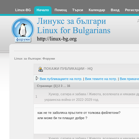
Linux-BG
Начало
Помощ
Търси
Календар
Вход
Регистр
Linux за българи: Форуми
ПОКАЖИ ПУБЛИКАЦИИ - HQ
Виж публикациите на потр.
|
Виж темите на потр.
|
Виж прикаче
Страници: [
1
]
2
3
...
16
Хумор, сатира и забава
/
Живота, вселената и някакви д
1
украинска война от 2022-2029 год.
как не те заболяха пръстите от толкова фейлетони?
или може би ти плащат добре ?
Хумор, сатира и забава
/
Живота, вселената и някакви д