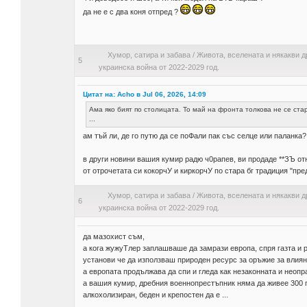
да не е с два коня отпред ?
Хумор, сатира и забава
/
Живота, вселената и някакви д
5
украинска война от 2022-2029 год.
Цитат на: Acho в Jul 06, 2026, 14:09
Ама яко бият по столицата. То май на фронта толкова не се стар
...
ам тъй ли, де го путю да се поФали пак със селце или паланка?
в други новини вашия кумир радю ч0рапев, ви продаде **ЗЪ о
от отрочетата си кокорчУ и киркорчУ по стара бг традиция "пред
Хумор, сатира и забава
/
Живота, вселената и някакви д
6
украинска война от 2022-2029 год.
да мазохист съм,
а кога жужуТлер заплашваше да замрази европа, спря газта и 
установи че да използваш природен ресурс за оръжие за влиян
а европата продължава да спи и гледа как незаконната и неопр
а вашия кумир, дребния военнопрестъпник няма да живее 300 го
алкохолизиран, беден и крепостен да е ...