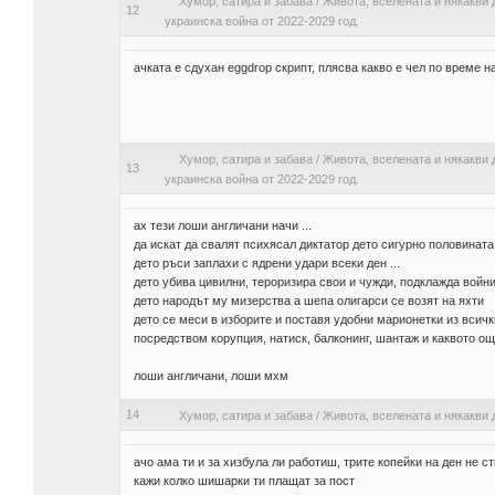
Хумор, сатира и забава
/
Живота, вселената и някакви 
12
украинска война от 2022-2029 год.
ачката е сдухан eggdrop скрипт, плясва какво е чел по време 
Хумор, сатира и забава
/
Живота, вселената и някакви 
13
украинска война от 2022-2029 год.
ах тези лоши англичани начи ...
да искат да свалят психясал диктатор дето сигурно половината с
дето ръси заплахи с ядрени удари всеки ден ...
дето убива цивилни, тероризира свои и чужди, подклажда войни 
дето народът му мизерства а шепа олигарси се возят на яхти
дето се меси в изборите и поставя удобни марионетки из всич
посредством корупция, натиск, балконинг, шантаж и каквото още
лоши англичани, лоши мхм
14
Хумор, сатира и забава
/
Живота, вселената и някакви 
ачо ама ти и за хизбула ли работиш, трите копейки на ден не ст
кажи колко шишарки ти плащат за пост