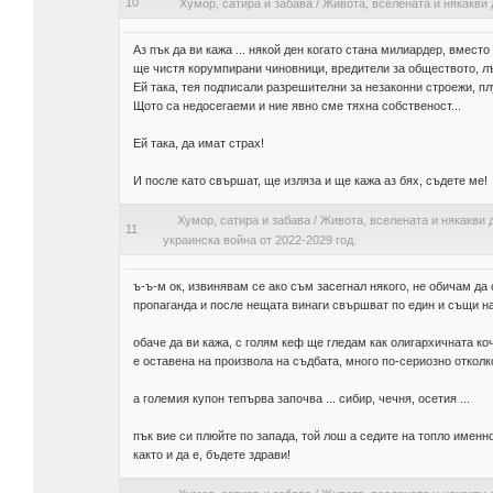
10
Хумор, сатира и забава
/
Живота, вселената и някакви 
Аз пък да ви кажа ... някой ден когато стана милиардер, вмест
ще чистя корумпирани чиновници, вредители за обществото, лъ
Ей така, тея подписали разрешителни за незаконни строежи, п
Щото са недосегаеми и ние явно сме тяхна собственост...
Ей така, да имат страх!
И после като свършат, ще изляза и ще кажа аз бях, съдете ме!
Хумор, сатира и забава
/
Живота, вселената и някакви 
11
украинска война от 2022-2029 год.
ъ-ъ-м ок, извинявам се ако съм засегнал някого, не обичам да
пропаганда и после нещата винаги свършват по един и същи нач
обаче да ви кажа, с голям кеф ще гледам как олигархичната ко
е оставена на произвола на съдбата, много по-сериозно отколко
а големия купон тепърва започва ... сибир, чечня, осетия ...
пък вие си плюйте по запада, той лош а седите на топло именн
както и да е, бъдете здрави!