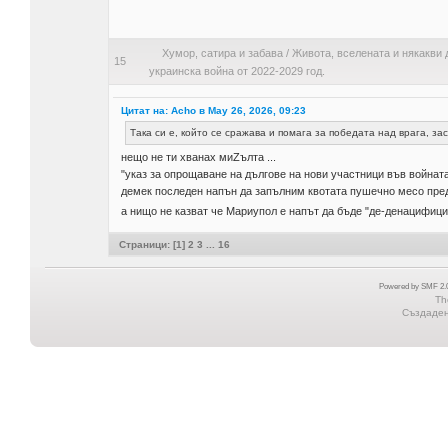
Хумор, сатира и забава
/
Живота, вселената и някакви 
15
украинска война от 2022-2029 год.
Цитат на: Acho в May 26, 2026, 09:23
Така си е, който се сражава и помага за победата над врага, за
нещо не ти хванах миZълта ...
"указ за опрощаване на дългове на нови участници във войнат
демек последен напън да запълним квотата пушечно месо пре
а нищо не казват че Мариупол е напът да бъде "де-денацифиц
Страници: [
1
]
2
3
...
16
Powered by SMF 2.0
Th
Създадена