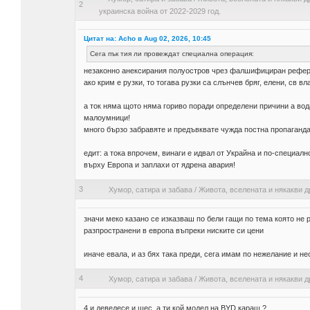
2
украинска война от 2022-2029 год.
Цитат на: Acho в Aug 02, 2026, 10:45
Сега пък тия ли провеждат специална операция:
незаконно анексирания полуостров чрез фалшифициран рефере
ако крим е рузки, то тогава рузки са слънчев бряг, елени, св вл
а ток няма щото няма гориво поради определени причини а вод
малоумници!
много бързо забравяте и предъвквате чужда постна пропаганд
едит: а тока впрочем, винаги е идвал от Украйна и по-специалн
върху Европа и заплахи от ядрена авария!
3
Хумор, сатира и забава
/
Живота, вселената и някакви д
значи меко казано се изказваш по бели гащи по тема която не 
разпространени в европа въпреки ниските си цени
иначе евала, и аз бях така преди, сега имам по нежелание и н
4
Хумор, сатира и забава
/
Живота, вселената и някакви д
4 и деведесе и шес, а ти кой модел на BYD караш ?