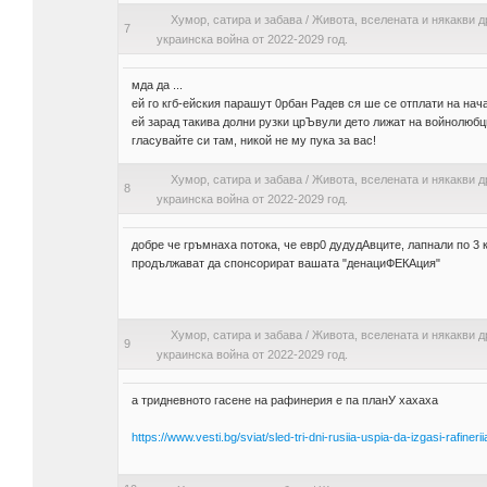
Хумор, сатира и забава
/
Живота, вселената и някакви д
7
украинска война от 2022-2029 год.
мда да ...
ей го кгб-ейския парашут 0рбан Радев ся ше се отплати на нач
ей зарад такива долни рузки црЪвули дето лижат на войнолюбц
гласувайте си там, никой не му пука за вас!
Хумор, сатира и забава
/
Живота, вселената и някакви д
8
украинска война от 2022-2029 год.
добре че гръмнаха потока, че евр0 дудудАвците, лапнали по 3
продължават да спонсорират вашата "денациФЕКАция"
Хумор, сатира и забава
/
Живота, вселената и някакви д
9
украинска война от 2022-2029 год.
a тридневното гасене на рафинерия е па планУ хахаха
https://www.vesti.bg/sviat/sled-tri-dni-rusiia-uspia-da-izgasi-rafine