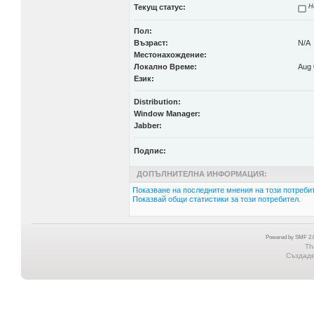
Текущ статус:
Н
Пол:
Възраст:
N/A
Местонахождение:
Локално Време:
Aug 
Език:
Distribution:
Window Manager:
Jabber:
Подпис:
ДОПЪЛНИТЕЛНА ИНФОРМАЦИЯ:
Показване на последните мнения на този потребит
Показвай общи статистики за този потребител.
Powered by SMF 2.0
Th
Създаден