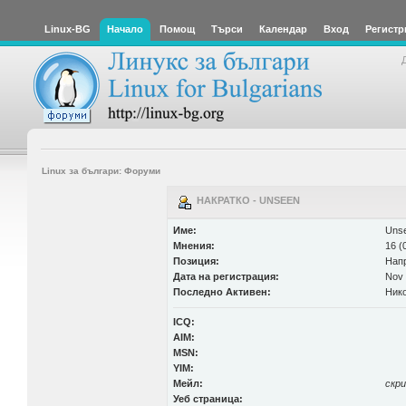
Linux-BG
Начало
Помощ
Търси
Календар
Вход
Регистр
Linux за българи: Форуми
НАКРАТКО - UNSEEN
Име:
Uns
Мнения:
16 (
Позиция:
Нап
Дата на регистрация:
Nov 
Последно Активен:
Нико
ICQ:
AIM:
MSN:
YIM:
Мейл:
скр
Уеб страница: