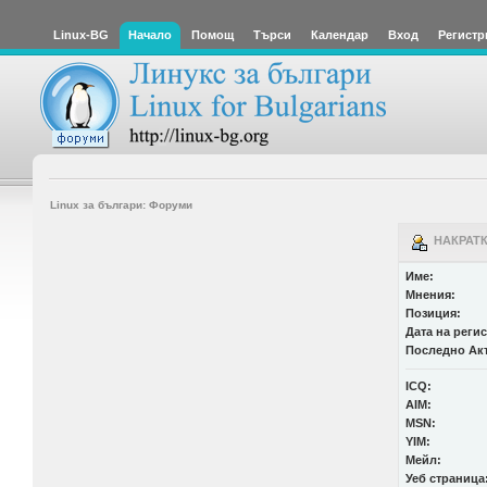
Linux-BG
Начало
Помощ
Търси
Календар
Вход
Регистр
Linux за българи: Форуми
НАКРАТК
Име:
Мнения:
Позиция:
Дата на реги
Последно Ак
ICQ:
AIM:
MSN:
YIM:
Мейл:
Уеб страница