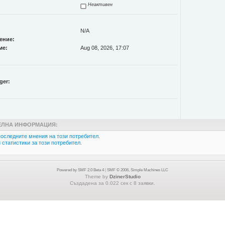
Неактивен
N/A
ение:
ме:
Aug 08, 2026, 17:07
ger:
ЛНА ИНФОРМАЦИЯ:
оследните мнения на този потребител.
статистики за този потребител.
Powered by SMF 2.0 Beta 4
|
SMF © 2006, Simple Machines LLC
Theme by
DzinerStudio
Създадена за 0.022 сек с 8 заявки.