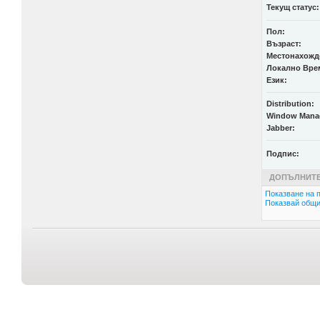
Текущ статус:
Пол:
Възраст:
Местонахожд
Локално Вре
Език:
Distribution:
Window Mana
Jabber:
Подпис:
ДОПЪЛНИТЕ
Показване на п
Показвай общи 