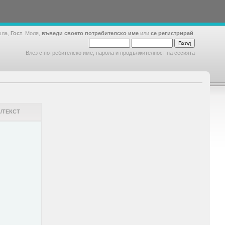
шла,
Гост
. Моля,
въведи своето потребителско име
или
се регистрирай
.
Влез с потребителско име, парола и продължителност на сесията
/ТЕКСТ