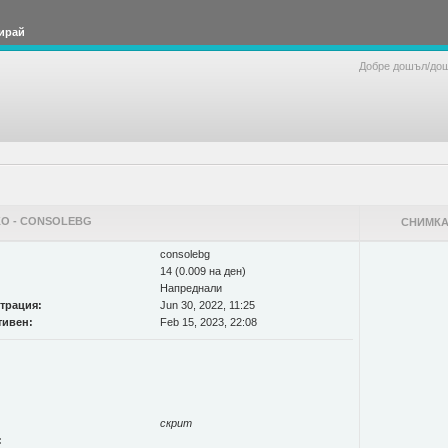
ирай
Добре дошъл/до
О - CONSOLEBG
СНИМКА
consolebg
14 (0.009 на ден)
Напреднали
страция:
Jun 30, 2022, 11:25
тивен:
Feb 15, 2023, 22:08
скрит
: