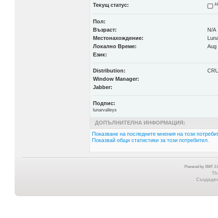
Текущ статус:
Н
Пол:
Възраст:
N/A
Местонахождение:
Luna
Локално Време:
Aug 
Език:
Distribution:
CR
Window Manager:
Jabber:
Подпис:
lunarvalleys
ДОПЪЛНИТЕЛНА ИНФОРМАЦИЯ:
Показване на последните мнения на този потребит
Показвай общи статистики за този потребител.
Powered by SMF 2.0
Th
Създадена