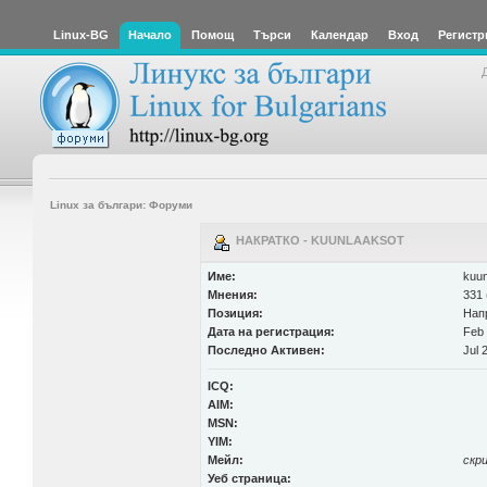
Linux-BG
Начало
Помощ
Търси
Календар
Вход
Регистр
Linux за българи: Форуми
НАКРАТКО - KUUNLAAKSOT
Име:
kuun
Мнения:
331 
Позиция:
Нап
Дата на регистрация:
Feb 
Последно Активен:
Jul 
ICQ:
AIM:
MSN:
YIM:
Мейл:
скр
Уеб страница: