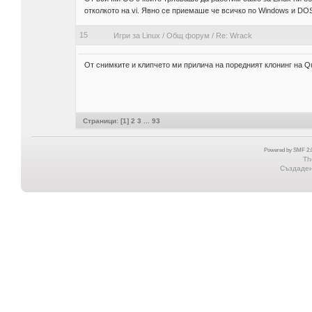
отколкото на vi. Явно се приемаше че всичко по Windows и DOS
15
Игри за Linux
/
Общ форум
/
Re: Wrack
От снимките и клипчето ми прилича на поредният клонинг на Q
Страници: [
1
]
2
3
...
93
Powered by SMF 2.0
Th
Създадена