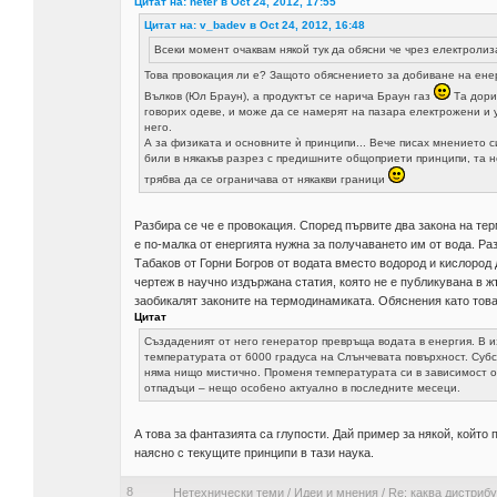
Цитат на: neter в Oct 24, 2012, 17:55
Цитат на: v_badev в Oct 24, 2012, 16:48
Всеки момент очаквам някой тук да обясни че чрез електролиз
Това провокация ли е? Защото обяснението за добиване на енер
Вълков (Юл Браун), а продуктът се нарича Браун газ
Та дори 
говорих одеве, и може да се намерят на пазара електрожени и 
него.
А за физиката и основните ѝ принципи... Вече писах мнението си
били в някакъв разрез с предишните общоприети принципи, та н
трябва да се ограничава от някакви граници
Разбира се че е провокация. Според първите два закона на те
е по-малка от енергията нужна за получаването им от вода. Р
Табаков от Горни Богров от водата вместо водород и кислород 
чертеж в научно издържана статия, която не е публикувана в жъ
заобикалят законите на термодинамиката. Обяснения като това
Цитат
Създаденият от него генератор превръща водата в енергия. В 
температурата от 6000 градуса на Слънчевата повърхност. Субс
няма нищо мистично. Променя температурата си в зависимост от 
отпадъци – нещо особено актуално в последните месеци.
А това за фантазията са глупости. Дай пример за някой, който 
наясно с текущите принципи в тази наука.
8
Нетехнически теми
/
Идеи и мнения
/
Re: каква дистрибу