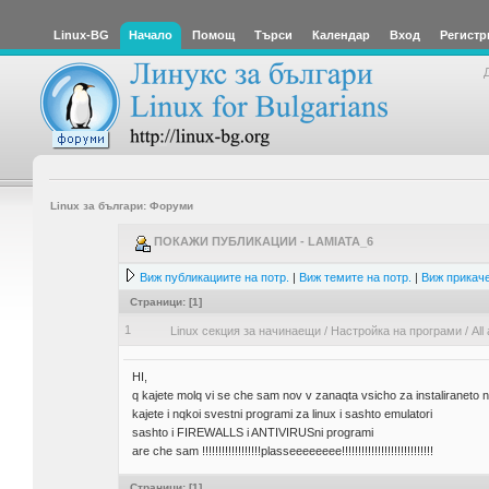
Linux-BG
Начало
Помощ
Търси
Календар
Вход
Регистр
Linux за българи: Форуми
ПОКАЖИ ПУБЛИКАЦИИ - LAMIATA_6
Виж публикациите на потр.
|
Виж темите на потр.
|
Виж прикаче
Страници: [
1
]
1
Linux секция за начинаещи
/
Настройка на програми
/
Al
HI,
q kajete molq vi se che sam nov v zanaqta vsicho za instalirane
kajete i nqkoi svestni programi za linux i sashto emulatori
sashto i FIREWALLS i ANTIVIRUSni programi
are che sam !!!!!!!!!!!!!!!!!!plasseeeeeeee!!!!!!!!!!!!!!!!!!!!!!!!!!!!
Страници: [
1
]