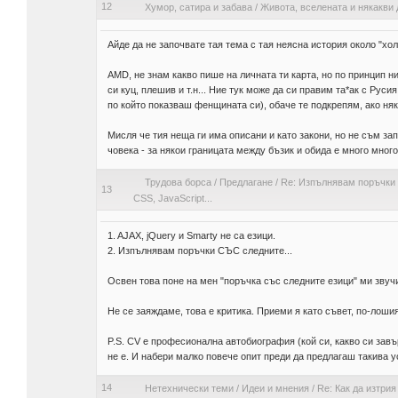
12
Хумор, сатира и забава
/
Живота, вселената и някакви 
Айде да не започвате тая тема с тая неясна история около "хо
AMD, не знам какво пише на личната ти карта, но по принцип ни
си куц, плешив и т.н... Ние тук може да си правим та*ак с Руси
по който показваш фенщината си), обаче те подкрепям, ако няко
Мисля че тия неща ги има описани и като закони, но не съм зап
човека - за някои границата между бъзик и обида е много много
Трудова борса
/
Предлагане
/
Re: Изпълнявам поръчки 
13
CSS, JavaScript...
1. AJAX, jQuery и Smarty не са езици.
2. Изпълнявам поръчки СЪС следните...
Освен това поне на мен "поръчка със следните езици" ми звучи
Не се заяждаме, това е критика. Приеми я като съвет, по-лошия
P.S. CV e професионална автобиография (кой си, какво си завър
не е. И набери малко повече опит преди да предлагаш такива ус
14
Нетехнически теми
/
Идеи и мнения
/
Re: Как да изтрия