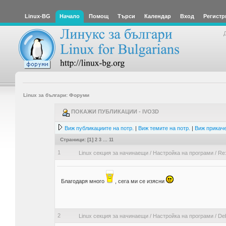
Linux-BG
Начало
Помощ
Търси
Календар
Вход
Регистр
Linux за българи: Форуми
ПОКАЖИ ПУБЛИКАЦИИ - IVO3D
Виж публикациите на потр.
|
Виж темите на потр.
|
Виж прикаче
Страници: [
1
]
2
3
...
11
1
Linux секция за начинаещи
/
Настройка на програми
/
Re:
Благодаря много
, сега ми се изясни
2
Linux секция за начинаещи
/
Настройка на програми
/
Deb