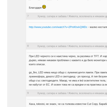
Благодаря
7
Хумор, сатира и забава
/
Живота, вселената и някакви д
http://www.youtube.com/watch?v=2PmKhxkQMDc
- малко ностал
8
Хумор, сатира и забава
/
Живота, вселената и някакви д
При LED черното си е наистина черно, за разлика от TFT. И хар
дърво, нямам никакви проблеми с каквито и да било монитори 
които описах.
go_fire, LED няма нищо общо с луминисценти лампи. При лампи
луминофора, докато LED е светодиод - pn преход. А тия безум
общо със светодиодите. Макар, че има и led осветителни тела,
ни набутат от ЕС. И освен това не са вредни и на практика са в
9
Хумор, сатира и забава
/
Живота, вселената и някакви д
Хаха, tolostoi, не знаех, че са толкова известни Cut Copy. Бара