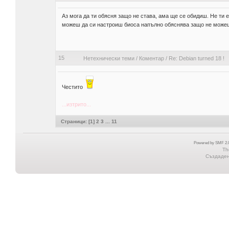
Аз мога да ти обясня защо не става, ама ще се обидиш. Не ти 
можеш да си настроиш биоса напълно обяснява защо не можеш
15
Нетехнически теми
/
Коментар
/
Re: Debian turned 18 !
Честитo
...изтрито...
Страници: [
1
]
2
3
...
11
Powered by SMF 2.0
Th
Създадена