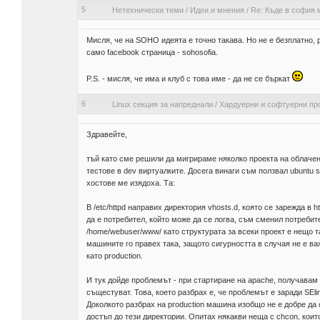
5
Нетехнически теми
/
Идеи и мнения
/
Re: Къде в софия 
Мисля, че на SOHO идеята е точно такава. Но не е безплатно, р
само facebook страница - sohosofia.
P.S. - мисля, че има и клуб с това име - да не се бъркат
6
Linux секция за напреднали
/
Хардуерни и софтуерни пр
Здравейте,
тъй като сме решили да мигрираме няколко проекта на облачен 
тестове в dev виртуалките. Досега винаги съм ползвал ubuntu 
хостове ме изядоха. Та:
В /etc/httpd направих директория vhosts.d, която се зарежда в 
да е потребител, който може да се логва, съм сменил потребите
/home/webuser/www/ като структурата за всеки проект е нещо так
машините го правех така, защото сигурността в случая не е ва
като production.
И тук дойде проблемът - при стартиране на apache, получавам г
същестуват. Това, което разбрах е, че проблемът е заради SElin
Доколкото разбрах на production машина изобщо не е добре да 
достъп до тези директории. Опитах някакви неща с chcon, които