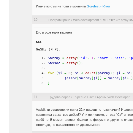
Иначе аз съм на това в момента
Gorefest - River
10
Програмиране
/
Web development
/
Re: PHP: От array къ
Ето и още един вариант
Код
GeSHi (PHP):
$array
=
array
(
'id'
,
1
,
'sort'
,
'asc'
,
'p
$assoc
=
array
(
)
;
for
(
$i
=
0
; 
$i
<
count
(
$array
)
; 
$i
=
$i
+
$assoc
[
$array
[
$i
]
]
=
$array
[
$i
+
1
]
}
11
Трудова борса
/
Търсене
/
Re: Търсим Web Developer
Vask0, ти сериозно ли си на 22 и пишеш по този начин? И дори
правописа са за твое добро!? Учи се, човеко, с това "CV" и т
на 90-те. В момента освен бъзици по форумите, друго не очаква
отнякъде, но нахалството ти дразни много.