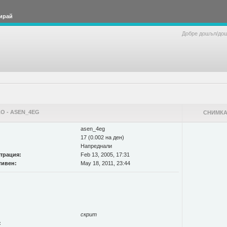
ирай
Добре дошъл/до
О - ASEN_4EG
СНИМКА
asen_4eg
17 (0.002 на ден)
Напреднали
страция:
Feb 13, 2005, 17:31
тивен:
May 18, 2011, 23:44
скрит
: