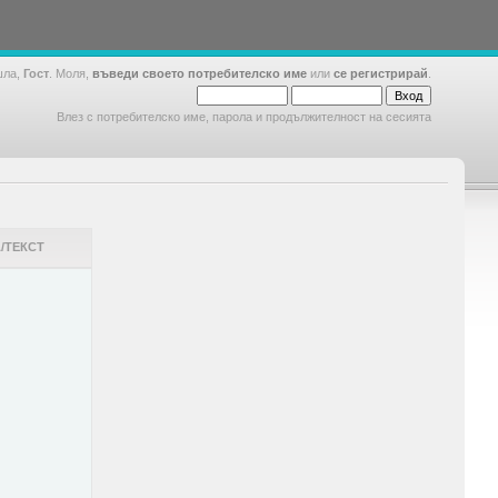
шла,
Гост
. Моля,
въведи своето потребителско име
или
се регистрирай
.
Влез с потребителско име, парола и продължителност на сесията
/ТЕКСТ