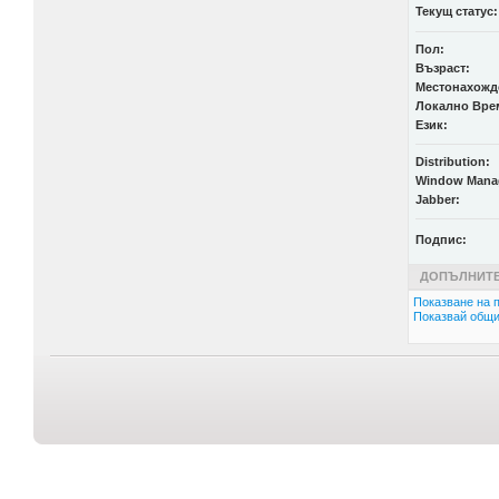
Текущ статус:
Пол:
Възраст:
Местонахожд
Локално Вре
Език:
Distribution:
Window Mana
Jabber:
Подпис:
ДОПЪЛНИТЕ
Показване на п
Показвай общи 