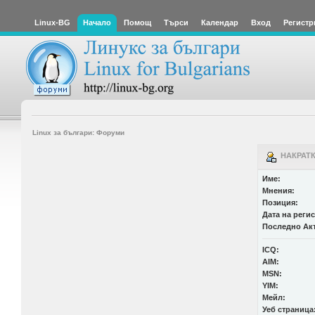
Linux-BG
Начало
Помощ
Търси
Календар
Вход
Регистр
Linux за българи: Форуми
НАКРАТК
Име:
Мнения:
Позиция:
Дата на реги
Последно Ак
ICQ:
AIM:
MSN:
YIM:
Мейл:
Уеб страница