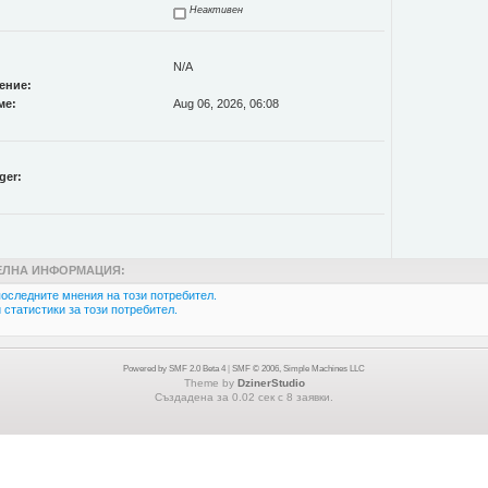
Неактивен
N/A
ение:
ме:
Aug 06, 2026, 06:08
ger:
ЛНА ИНФОРМАЦИЯ:
оследните мнения на този потребител.
статистики за този потребител.
Powered by SMF 2.0 Beta 4
|
SMF © 2006, Simple Machines LLC
Theme by
DzinerStudio
Създадена за 0.02 сек с 8 заявки.