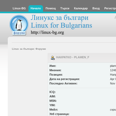
Linux-BG
Начало
Помощ
Търси
Календар
Вход
Регистр
Linux за българи: Форуми
НАКРАТКО - PLAMEN_F
Име:
plam
Мнения:
1246
Позиция:
Нап
Дата на регистрация:
Apr 
Последно Активен:
Nov 
ICQ:
AIM:
MSN:
YIM:
Мейл:
скр
Уеб страница: