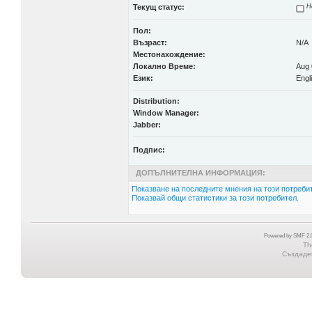
Текущ статус:
Н
Пол:
Възраст:
N/A
Местонахождение:
Локално Време:
Aug 
Език:
Engl
Distribution:
Window Manager:
Jabber:
Подпис:
ДОПЪЛНИТЕЛНА ИНФОРМАЦИЯ:
Показване на последните мнения на този потребит
Показвай общи статистики за този потребител.
Powered by SMF 2.0
Th
Създаден