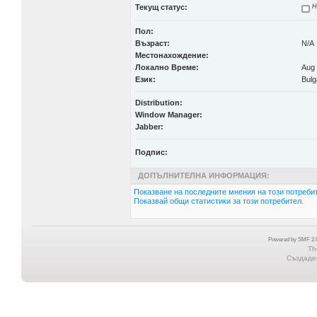
Текущ статус:
Н
Пол:
Възраст:
N/A
Местонахождение:
Локално Време:
Aug 
Език:
Bulg
Distribution:
Window Manager:
Jabber:
Подпис:
ДОПЪЛНИТЕЛНА ИНФОРМАЦИЯ:
Показване на последните мнения на този потребит
Показвай общи статистики за този потребител.
Powered by SMF 2.0
Th
Създаден