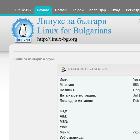
Linux-BG
Начало
Помощ
Търси
Календар
Вход
Регистр
Linux за българи: Форуми
НАКРАТКО - YASEN6275
Име:
Yas
Мнения:
553 
Позиция:
Нап
Дата на регистрация:
Jul 
Последно Активен:
Feb 
ICQ:
AIM:
MSN:
YIM:
Мейл:
скр
Уеб страница: