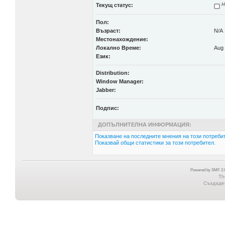
Текущ статус:
Н
Пол:
Възраст:
N/A
Местонахождение:
Локално Време:
Aug 
Език:
Distribution:
Window Manager:
Jabber:
Подпис:
ДОПЪЛНИТЕЛНА ИНФОРМАЦИЯ:
Показване на последните мнения на този потребит
Показвай общи статистики за този потребител.
Powered by SMF 2.0
Th
Създаден