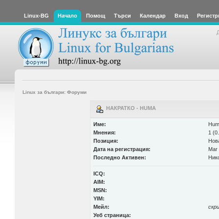
Linux-BG
Начало
Помощ
Търси
Календар
Вход
Регистр
Linux за българи: Форуми
НАКРАТКО - HUMA
Име:
Hum
Мнения:
1 (0
Позиция:
Нов
Дата на регистрация:
Mar 
Последно Активен:
Ник
ICQ:
AIM:
MSN:
YIM:
Мейл:
скр
Уеб страница: