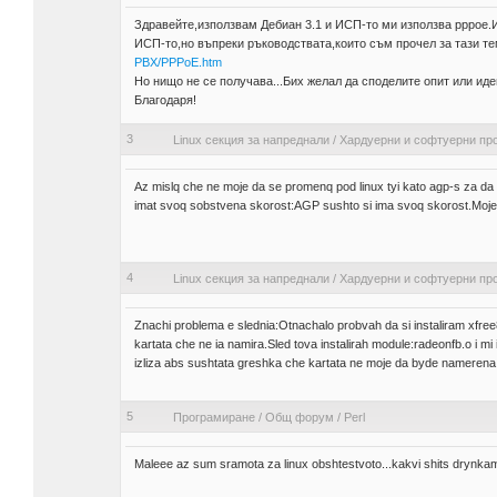
Здравейте,използвам Дебиан 3.1 и ИСП-то ми използва pppoe.
ИСП-то,но въпреки ръководствата,които съм прочел за тази тем
PBX/PPPoE.htm
Но нищо не се получава...Бих желал да споделите опит или иде
Благодаря!
3
Linux секция за напреднали
/
Хардуерни и софтуерни пр
Az mislq che ne moje da se promenq pod linux tyi kato agp-s za da 
imat svoq sobstvena skorost:AGP sushto si ima svoq skorost.Moje 
4
Linux секция за напреднали
/
Хардуерни и софтуерни пр
Znachi problema e slednia:Otnachalo probvah da si instaliram xfree
kartata che ne ia namira.Sled tova instalirah module:radeonfb.o i m
izliza abs sushtata greshka che kartata ne moje da byde namerena
5
Програмиране
/
Общ форум
/
Perl
Maleee az sum sramota za linux obshtestvoto...kakvi shits drynk