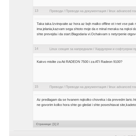
13
Преводи
/
Преводи на документация
/
linux advanced rou
Taka taka.Izvinqvaite az hora az bqh malko offline ot i-net vse pak 
ima jelania,kazvam sega shtoto moje da e minal meraka na nqkoi d
shte prevejda i da start.Blagodaria vi.Ochakvam s netyrpenie otgovo
14
Linux секция за напреднали
/
Хардуерни и софтуерни п
Kakvo mislite za Ati RADEON 7500 i za ATI Radeon 9100?
15
Преводи
/
Преводи на документация
/
linux advanced rou
Az predlagam da se hvanem nqkolko choveka i da prevedm lartc.htm
ne govorim kolko hora shte go gledat i shte poseshtavat site,kadet
Страници: [
1
]
2