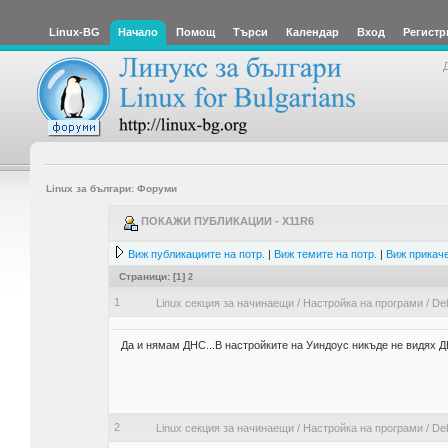
Linux-BG
Начало
Помощ
Търси
Календар
Вход
Регистр
Linux за българи: Форуми
ПОКАЖИ ПУБЛИКАЦИИ - X11R6
Виж публикациите на потр.
|
Виж темите на потр.
|
Виж прикаче
Страници: [
1
]
2
1
Linux секция за начинаещи
/
Настройка на програми
/
Deb
Да и нямам ДНС...В настройките на Уиндоус никъде не видях 
2
Linux секция за начинаещи
/
Настройка на програми
/
Deb