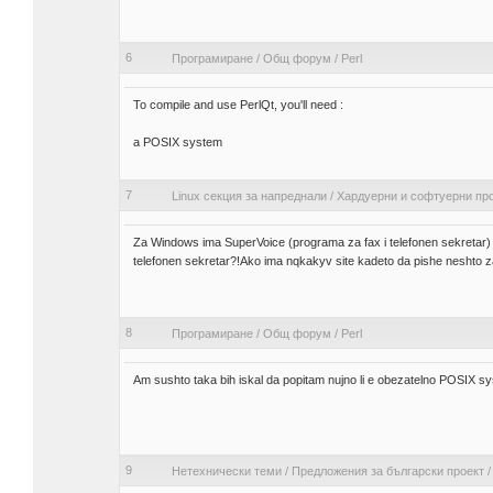
6
Програмиране
/
Общ форум
/
Perl
To compile and use PerlQt, you'll need :
a POSIX system
7
Linux секция за напреднали
/
Хардуерни и софтуерни пр
Za Windows ima SuperVoice (programa za fax i telefonen sekretar)
telefonen sekretar?!Ako ima nqkakyv site kadeto da pishe neshto 
8
Програмиране
/
Общ форум
/
Perl
Am sushto taka bih iskal da popitam nujno li e obezatelno POSIX s
9
Нетехнически теми
/
Предложения за български проект