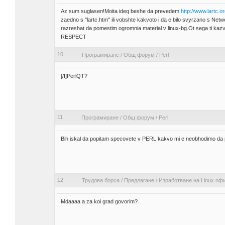
Az sum suglasen!Moita ideq beshe da prevedem
http://www.lartc.or
zaedno s "lartc.htm" ili vobshte kakvoto i da e bilo svyrzano s Netwo
razreshat da pomestim ogromnia material v linux-bg.Ot sega ti kaz
RESPECT
10
Програмиране
/
Общ форум
/
Perl
[/I]PerlQT?
11
Програмиране
/
Общ форум
/
Perl
Bih iskal da popitam specovete v PERL kakvo mi e neobhodimo da pi
12
Трудова борса
/
Предлагане
/
Изработване на Linux оф
Mdaaaa a za koi grad govorim?