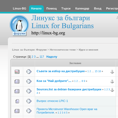
Linux-BG
Начало
Помощ
Търси
Календар
Вход
Регистр
Linux за българи: Форуми
>
Нетехнически теми
>
Идеи и мнения
Страници: [
1
]
2
3
...
117
Надолу
Заглавие
Съвети за избор на дистрибуция
«
1
2
...
15
16
»
Кои са "Най-добрите"....
«
1
2
...
8
9
»
Sources.list за debian базирани дистрибуции
«
1
2
3
4
»
Въпрос относно LPIC-1
Проекта Microinvest Warehouse Open враг на
Потребителя.
«
1
2
3
4
5
»