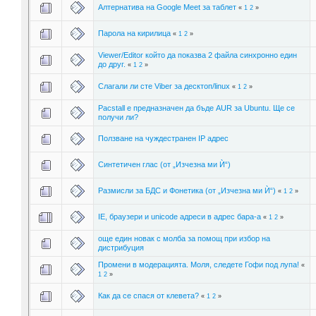
Алтернатива на Google Meet за таблет
«
1
2
»
Парола на кирилица
«
1
2
»
Viewer/Editor който да показва 2 файла синхронно един
до друг.
«
1
2
»
Слагaли ли сте Viber за десктоп/linux
«
1
2
»
Pacstall е предназначен да бъде AUR за Ubuntu. Ще се
получи ли?
Ползване на чуждестранeн IP адрес
Синтетичен глас (от „Изчезна ми Ѝ“)
Размисли за БДС и Фонетика (от „Изчезна ми Ѝ“)
«
1
2
»
IE, браузери и unicode адреси в адрес бара-а
«
1
2
»
още един новак с молба за помощ при избор на
дистрибуция
Промени в модерацията. Моля, следете Гофи под лупа!
«
1
2
»
Как да се спася от клевета?
«
1
2
»