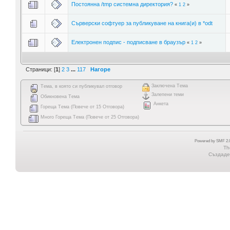
Постоянна /tmp системна директория?
«
1
2
»
Сърверски софтуер за публикуване на книга(и) в *odt
Електронен подпис - подписване в браузър
«
1
2
»
Страници: [
1
]
2
3
...
117
Нагоре
Заключена Тема
Тема, в която си публикувал отговор
Залепени теми
Обикновена Тема
Анкета
Гореща Тема (Повече от 15 Отговора)
Много Гореща Тема (Повече от 25 Отговора)
Powered by SMF 2.0
Th
Създаден