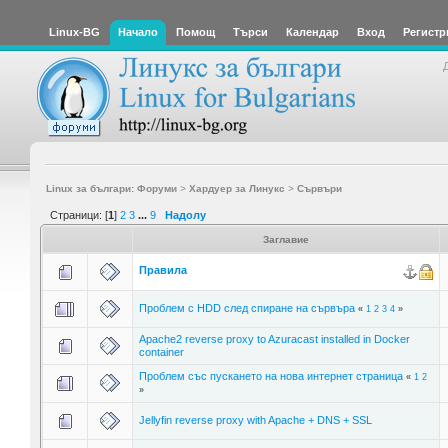
Linux-BG
Начало
Помощ
Търси
Календар
Вход
Регистр
Linux за българи: Форуми
>
Хардуер за Линукс
>
Сървъри
Страници: [
1
]
2
3
...
9
Надолу
Заглавие
Правила
Проблем с HDD след спиране на сървъра
«
1
2
3
4
»
Apache2 reverse proxy to Azuracast installed in Docker
container
Проблем със пускането на нова интернет страница
«
1
2
»
Jellyfin reverse proxy with Apache + DNS + SSL