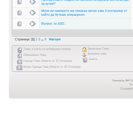
за кутия?
Моля ви намерете ми някакъв евтин sata 3 контролер от
който да бутвам операционн
Въпрос за SSD..
Страници: [
1
]
2
3
...
9
Нагоре
Заключена Тема
Тема, в която си публикувал отговор
Залепени теми
Обикновена Тема
Анкета
Гореща Тема (Повече от 15 Отговора)
Много Гореща Тема (Повече от 25 Отговора)
Powered by SMF 2.0
Th
Създаден