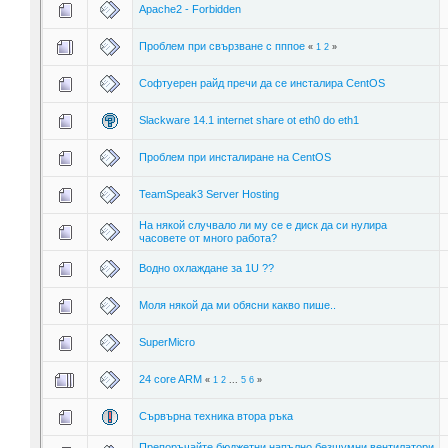
Apache2 - Forbidden
Проблем при свързване с пппое
«
1
2
»
Софтуерен райд пречи да се инсталира CentOS
Slackware 14.1 internet share ot eth0 do eth1
Проблем при инсталиране на CentOS
TeamSpeak3 Server Hosting
На някой случвало ли му се е диск да си нулира
часовете от много работа?
Водно охлаждане за 1U ??
Моля някой да ми обясни какво пише..
SuperMicro
24 core ARM
«
1
2
...
5
6
»
Сървърна техника втора ръка
Препоръчайте бюджетни напълно безшумни вентилатори