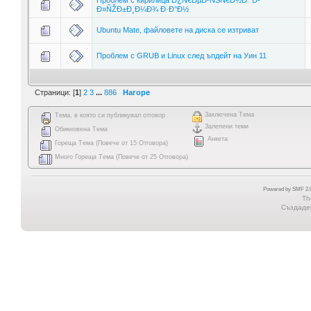
Ð»ÑŽÐ±Ð¸Ð¼Ð¾ Ð·Ð°Ð½
Ubuntu Mate, файловете на диска се изтриват
Проблем с GRUB и Linux след ъпдейт на Уин 11
Страници: [
1
]
2
3
...
886
Нагоре
Заключена Тема
Тема, в която си публикувал отговор
Залепени теми
Обикновена Тема
Анкета
Гореща Тема (Повече от 15 Отговора)
Много Гореща Тема (Повече от 25 Отговора)
Powered by SMF 2.0
Th
Създаден