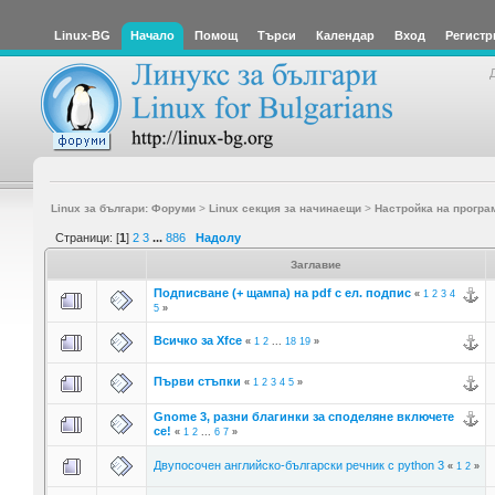
Linux-BG
Начало
Помощ
Търси
Календар
Вход
Регистр
Linux за българи: Форуми
>
Linux секция за начинаещи
>
Настройка на програ
Страници: [
1
]
2
3
...
886
Надолу
Заглавие
Подписване (+ щампа) на pdf с ел. подпис
«
1
2
3
4
5
»
Всичко за Xfce
«
1
2
...
18
19
»
Първи стъпки
«
1
2
3
4
5
»
Gnome 3, разни благинки за споделяне включете
се!
«
1
2
...
6
7
»
Двупосочен английско-български речник с python 3
«
1
2
»