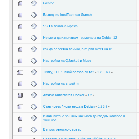
Gentoo
Ел.подпис IcedTea-next Stampit
SSH в локална мрежа
Не мога да използвам терминала на Debian 12
как да селектна всички, в първи октет на IP
Настройка на QJackctl и Muse
Trinity, TDE: някой ползва ли го?
«
1
2
...
6
7
»
Настройка на ъпдейти
Ansible Kubernetes Docker
«
1
2
»
Стар човек / нови неща в Debian
«
1
2
3
4
»
Имам питане за Linux как мога да гледам клипове в
YouTube
Въпрос относно сървър
Проблем с кирилица Ð¿Ñ€ÐµÐ²ÑŠÑ€Ð½Ð° Ð²