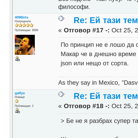
философи.
4096bits
Re: Ей тази те
Напреднали
«
Отговор #17 -:
Oct 25, 2
Публикации: 9699
По принцип не е лошо да с
Макар че в днешно време
json или нещо от сорта.
As they say in Mexico, "Dasvi
galfyo
Re: Ей тази те
Новаци
«
Отговор #18 -:
Oct 25, 2
Публикации: 2
> Бе не я разбрах супер т