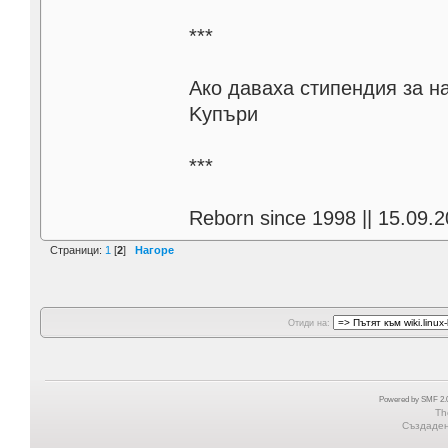
***
Aко даваха стипендия за н
Kупъри
***
Reborn since 1998 || 15.09.2
Страници:
1
[
2
]
Нагоре
Отиди на:
Powered by SMF 2.0
Th
Създадена