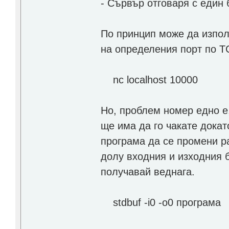
- Сървър отговаря с един 
По принцип може да изпол
на определения порт по T
nc localhost 10000
Но, проблем номер едно е,
ще има да го чакате дока
програма да се промени р
долу входния и изходния б
получавай веднага.
stdbuf -i0 -o0 програма