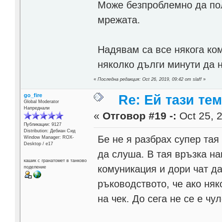
Може безпроблемно да по
мрежата.
Надявам са все някога ко
няколко дълги минути да 
«
Последна редакция: Oct 26, 2019, 09:42 от slaff
»
go_fire
Re: Ей тази те
Global Moderator
Напреднали
«
Отговор #19 -:
Oct 25, 2
Публикации: 9127
Distribution: Дебиан Сид
Бе не я разбрах супер тая
Window Manager: ROX-
Desktop / е17
да слуша. В тая връзка н
кашик с гранатомет в танково
комуникация и дори чат д
поделение
ръководството, че ако няк
на чек. До сега не се е чу