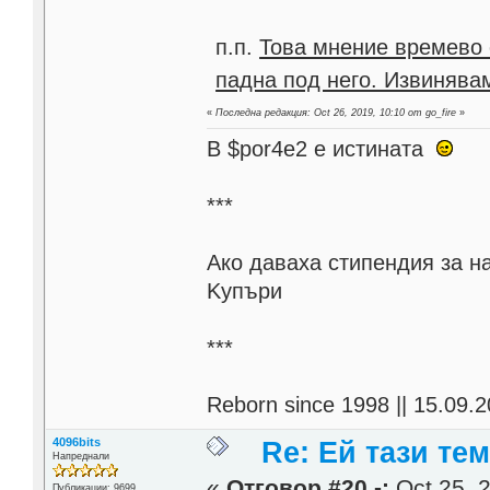
п.п.
Това мнение времево 
падна под него. Извинявам
«
Последна редакция: Oct 26, 2019, 10:10 от go_fire
»
В $por4e2 e истината
***
Aко даваха стипендия за н
Kупъри
***
Reborn since 1998 || 15.09.2
4096bits
Re: Ей тази те
Напреднали
«
Отговор #20 -:
Oct 25, 2
Публикации: 9699