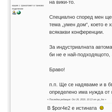
на вики-то.
кашик с гранатомет в танково
поделение
Специално според мен ще 
тема „умен дом“, което е 
всякакви конференции.
За индустриалната автомат
би не е най-подходящото, 
Браво!
п.п. Ще се надяваме и в 
определено има нужда от 
«
Последна редакция: Oct 26, 2019, 10:13 от go_fire
»
В $por4e2 e истината