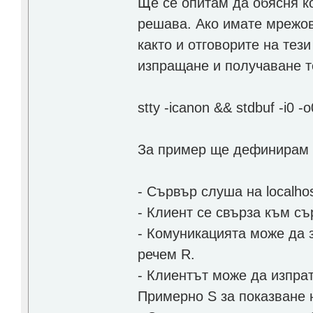
Ще се опитам да обясня к
решава. Ако имате мрежов
както и отговорите на тез
изпращане и получаване т
stty -icanon && stdbuf -i0
За пример ще дефинирам 
- Сървър слуша на localho
- Клиент се свърза към съ
- Комуникацията може да 
речем R.
- Клиентът може да изпрат
Примерно S за показване 