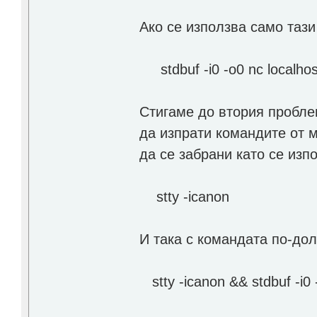
Ако се използва само таз
stdbuf -i0 -o0 nc localho
Стигаме до втория проблем
да изпрати командите от 
да се забрани като се изп
stty -icanon
И така с командата по-до
stty -icanon && stdbuf -i0 