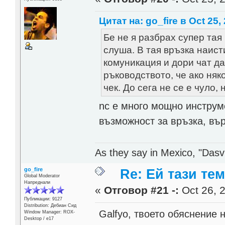
Цитат на: go_fire в Oct 25,
Бе не я разбрах супер тая 
слуша. В тая връзка наис
комуникация и дори чат д
ръководството, че ако няк
чек. До сега не се е чуло, 
nc е много мощно инструм
възможност за връзка, въ
As they say in Mexico, "Dasvi
go_fire
Re: Ей тази те
Global Moderator
Напреднали
«
Отговор #21 -:
Oct 26, 2
Публикации: 9127
Distribution: Дебиан Сид
Galfyo, твоето обяснение 
Window Manager: ROX-
Desktop / е17