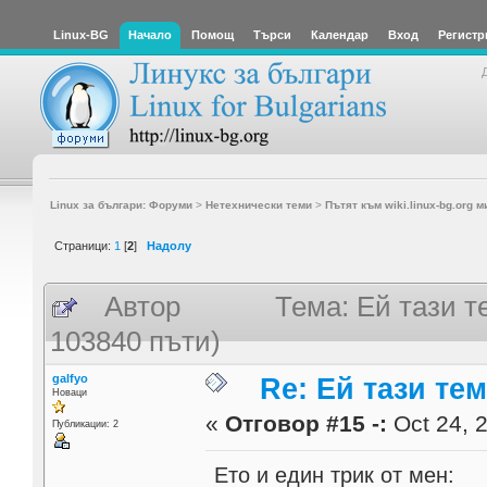
Linux-BG
Начало
Помощ
Търси
Календар
Вход
Регистр
Linux за българи: Форуми
>
Нетехнически теми
>
Пътят към wiki.linux-bg.org м
Страници:
1
[
2
]
Надолу
Автор
Тема: Ей тази т
103840 пъти)
galfyo
Re: Ей тази те
Новаци
«
Отговор #15 -:
Oct 24, 2
Публикации: 2
Ето и един трик от мен: