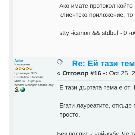
Ако имате протокол който 
клиентско приложение, то
stty -icanon && stdbuf -i0 -
Acho
Re: Ей тази те
Напреднали
«
Отговор #16 -:
Oct 25, 2
Публикации: 9629
Distribution: Slackware,
MikroTik - сървърно
Window Manager: console only
Е тази дъртата тема е от:
Егати лауреатите, откъде 
просто.
Без подпис - най-хубу. Че 