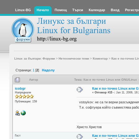
Linux-BG
Начало
Помощ
Търси
Календар
Вход
Регистр
Linux за българи: Форуми
>
Нетехнически теми
>
Коментар
>
Как е по-точно Li
Страници:
1
[
2
]
Надолу
Автор
Тема: Как е по-точно Linux или GNU/Linux
icobgr
Как е по-точно Linux или 
Напреднали
«
Отговор #15 -:
Jan 11, 2006, 18:
Публикации: 159
vstoykov: не са ти верни разсъждени
Т.е. софтуера който съвместява рабо
Христо Христов
Как е по-точно Linux или 
Гост