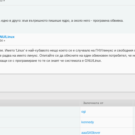
25 »
 едно в друго: във вътрешното пишеше ядро, а около него - програмна обвивка.
GNU/Linux
34 »
ове. Името 'Linux' е най-хубавото нещо което се е случвало на ГНУ/линукс и свободни
е радва на името линукс. Опитайте се да обясните на един обикновен потребител, че не
ащи се с програмиране то те си знаят че системата е GNU/Linux.
Започната от
ogi
kennedy
aaaSASlover