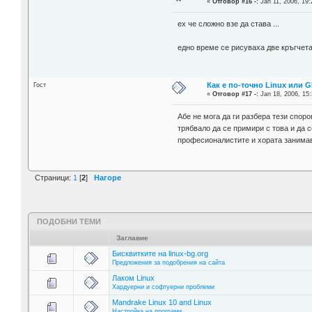
«
Отговор #16 -:
Jan 11, 2006, 19:
ех че сложно взе да става ...
едно време се рисуваха две кръгчета
Как е по-точно Linux или 
Гост
«
Отговор #17 -:
Jan 18, 2006, 15:
Абе не мога да ги разбера тези спор
трябвало да се примири с това и да с
професионалистите и хората занимав
Страници:
1
[
2
]
Нагоре
ПОДОБНИ ТЕМИ
Заглавие
Бисквитките на linux-bg.org
Предложения за подобрения на сайта
Лаком Linux
Хардуерни и софтуерни проблеми
Mandrake Linux 10 and Linux
Настройка на програми