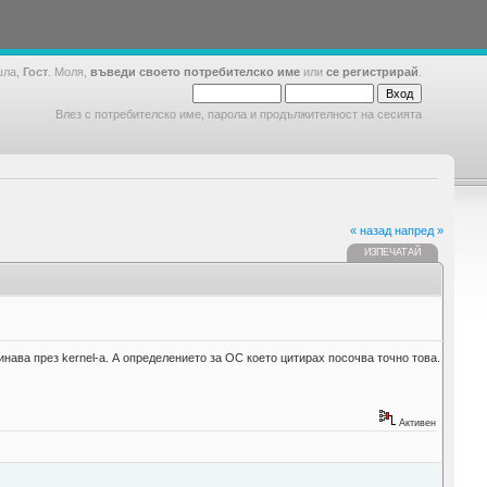
шла,
Гост
. Моля,
въведи своето потребителско име
или
се регистрирай
.
Влез с потребителско име, парола и продължителност на сесията
« назад
напред »
ИЗПЕЧАТАЙ
нава през kernel-a. А определението за ОС което цитирах посочва точно това.
Активен