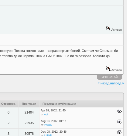
Активен
я софтуер. Токова готино име - направо пръст божий. Смятам че Столман би
 трябва да се нарича Linux a GNU/Linux - не би го разбрал. Колкото до
Активен
ИЗПЕЧАТАЙ
« назад
напред »
Отговора
Прегледи
Последна публикация
Apr 29, 2002, 21:40
0
21404
от
ogi
Aug 13, 2002, 01:15
2
22935
от
zarrro
Dec 08, 2012, 20:46
3
30578
от
UBIGI