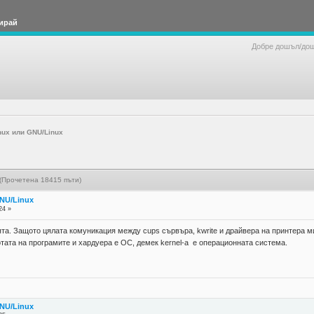
ирай
Добре дошъл/до
nux или GNU/Linux
 (Прочетена 18415 пъти)
GNU/Linux
24 »
ята. Защото цялата комуникация между cups сървъра, kwrite и драйвера на принтера ми
тата на програмите и хардуера е ОС, демек kernel-a е операционната система.
GNU/Linux