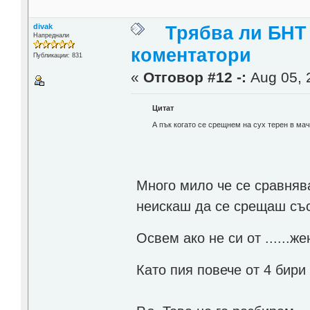
divak
Трябва ли БНТ
Напреднали
коментатори
Публикации: 831
«
Отговор #12 -:
Aug 05, 
Цитат
А пък когато се срещнем на сух терен в мач
Много мило че се сравняв
неискаш да се срещаш със 
Освем ако не си от ......ж
Като пия повече от 4 бири