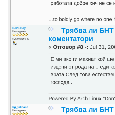
работата добре хич не се 
...to boldly go where no one 
DeViLBoy
Трябва ли БНТ
Напреднали
коментатори
Публикации: 82
«
Отговор #8 -:
Jul 31, 20
Е ми ако ги махнат кой ще
изцепи от рода на .. еди к
врата.След това естествен
господа..
Powered By Arch Linux "Don'
bg_talibana
Трябва ли БНТ
Напреднали