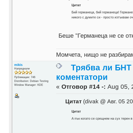
Цитат
Бий германеца, бий германеца! Германе
никого с думите си - просто изтъквам о
Беше "Германеца не се отк
Момчета, нищо не разбирам
mikis
Трябва ли БНТ
Напреднали
коментатори
Публикации: 746
Distribution: Debian Testing
«
Отговор #14 -:
Aug 05, 
Window Manager: KDE
Цитат
(divak @ Авг. 05 20
Цитат
А пък когато се срещнем на сух терен в