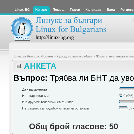
Linux-BG
Начало
Помощ
Търси
Календар
Вход
Регистр
Linux за българи: Форуми
>
Хумор, сатира и забава
>
Живота, вселената и няк
АНКЕТА
Въпрос:
Трябва ли БНТ да ув
Да - на момента
Не - харесват ми
0 (0%)
И в другите телевизии са същите
Не, защото са по-добри от всички останали
3 (
Общ брой гласове: 50