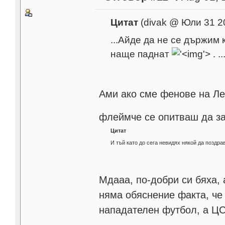
Цитат
(divak @ Юли 31 2
...Айде да не се държим 
наще паднат
'>
. ..
Ами ако сме фенове на Ле
флеймче се опитваш да 
Цитат
И тъй като до сега невидях някой да поздрав
Мдааа, по-добри си бяха, 
няма обяснение факта, че
нападателен футбол, а ЦС