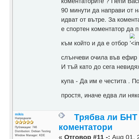
коментаторите ? Пепи Васи
90 минути да направи от н
идват от вътре. За комент
е спортен коментатор да 
към който и да е отбор
слънчеви очила във ефи
И тъй като до сега невид
купа - Да им е честита . П
простя, иначе едва ли ня
mikis
Трябва ли БНТ
Напреднали
коментатори
Публикации: 746
Distribution: Debian Testing
«
Отговор #11 -:
Aug 01, 
Window Manager: KDE