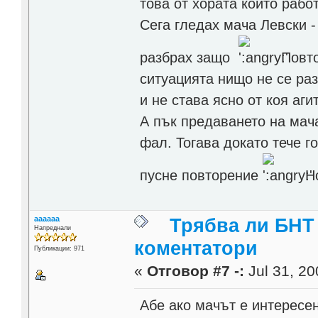
това от хората които работ
Сега гледах мача Левски -
разбрах защо
Повто
ситуацията нищо не се раз
и не става ясно от коя агит
А пък предаването на мач
фал. Тогава докато тече г
пусне повторение
Но
aaaaaa
Трябва ли БНТ
Напреднали
коментатори
Публикации: 971
«
Отговор #7 -:
Jul 31, 20
Абе ако мачът е интересен