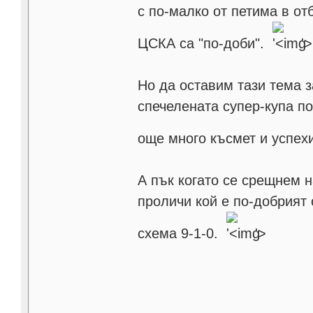
с по-малко от петима в о
ЦСКА са "по-доби".
'>
Но да оставим тази тема з
спечелената супер-купа по
още много късмет и успе
А пък когато се срещнем н
проличи кой е по-добрият 
схема 9-1-0.
'>