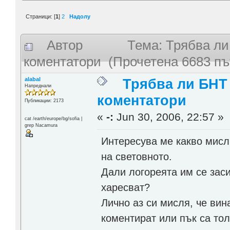
Страници: [
1
]
2
Надолу
Автор
Тема: Трябва ли
коментатори (Прочетена 6683 пъ
alabal
Трябва ли БНТ
Напреднали
коментатори
Публикации: 2173
«
-:
Jun 30, 2006, 22:57 »
cat /earth/europe/bg/sofia |
grep Nacamura
Интересува ме какво мисл
на световното.
Дали логореята им се зас
харесват?
Лично аз си мисля, че вина
коментират или пък са тол