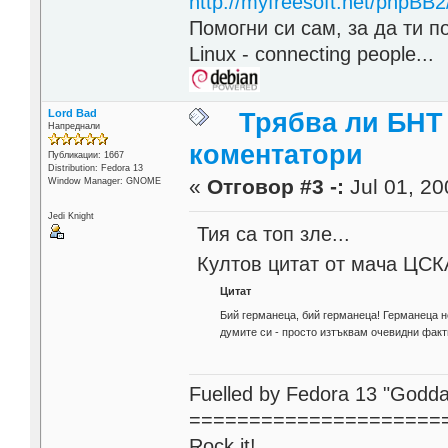
http://myfreesoft.net/phpBB
Помогни си сам, за да ти п
Linux - connecting people...
Lord Bad
Трябва ли БНТ
Напреднали
коментатори
Публикации: 1667
Distribution: Fedora 13
«
Отговор #3 -:
Jul 01, 20
Window Manager: GNOME
Jedi Knight
Тия са топ зле...
Култов цитат от мача ЦСК
Цитат
Бий германеца, бий германеца! Германеца не
думите си - просто изтъквам очевидни факти
Fuelled by Fedora 13 "Godda
=====================
Rock it!