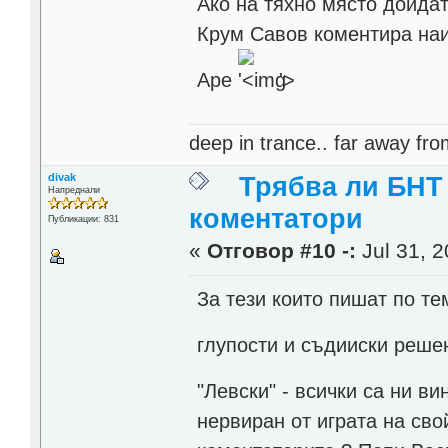
Ако на тяхно място дойдат
Крум Савов коментира наи
Аре
'>
deep in trance.. far away from
divak
Трябва ли БНТ
Напреднали
коментатори
Публикации: 831
«
Отговор #10 -:
Jul 31, 2
За тези които пишат по те
глупости и съдииски реш
"Левски" - всички са ни 
нервиран от играта на св