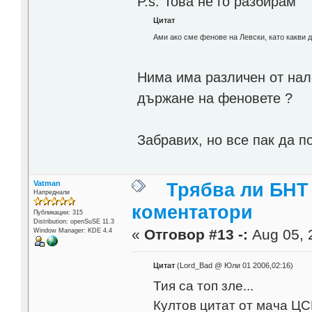
P.s. Това не го разбирам
Цитат
Ами ако сме фенове на Левски, като какви 
Нима има различен от нал
държане на феновете ?
Забравих, но все пак да п
Vatman
Трябва ли БНТ
Напреднали
коментатори
Публикации: 315
Distribution: openSuSE 11.3
«
Отговор #13 -:
Aug 05, 
Window Manager: KDE 4.4
Цитат
(Lord_Bad @ Юли 01 2006,02:16)
Тия са топ зле...
Култов цитат от мача ЦС