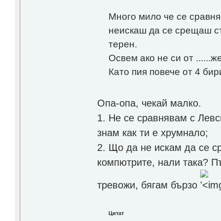
Много мило че се сравня
неискаш да се срещаш съ
терен.
Освем ако не си от ......
Като пия повече от 4 бир
Опа-опа, чекай малко.
1. Не се сравнявам с Левс
знам как ти е хрумнало;
2. Що да не искам да се 
компютрите, нали така? Пъ
тревожи, бягам бързо
Цитат