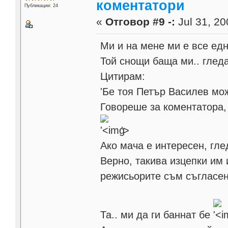
коментатори
Публикации: 24
«
Отговор #9 -:
Jul 31, 20
Ми и на мене ми е все едн
Той снощи баща ми.. гледа
Цитирам:
'Бе тоя Петър Василев мож
Говореше за коментатора, 
'>
Ако мача е интересен, гле
Верно, такива изцепки им 
режисьорите съм съгласен.
Та.. ми да ги баннат бе