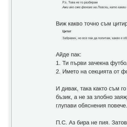
P.s. Това не го разбирам
Ами ако сме фенове на Левски, като какви
Виж какво точно съм цити
Цитат
Забравих, но все пак да попитам, какво е 
Айде пак:
1. Ти първи зачекна футб
2. Името на секцията от ф
И дивак, така както съм г
бъзик, а не за злобно зая
глупави обяснения повече
П.С. Аз бира не пия. Зато