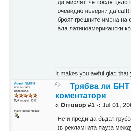
да мислят, че после цяло 
очевидно неверни да са!!!
броят грешните имена на 
ала латиноамерикански ко
It makes you awful glad that
Agent_SMITH
Трябва ли БНТ
Administrator
Напреднали
коментатори
Публикации: 3082
«
Отговор #1 -:
Jul 01, 20
matrix kernel module
Не и преди да бъдат груб
(в рекламната пауза межд