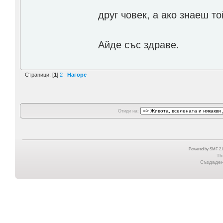
друг човек, а ако знаеш т
Айде със здраве.
Страници: [
1
]
2
Нагоре
Отиди на:
Powered by SMF 2.0
Th
Създадена