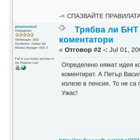
-= СПАЗВАЙТЕ ПРАВИЛАТ
phantomlord
Трябва ли БНТ
Напреднали
коментатори
Публикации: 1832
Distribution: Debian Sid
«
Отговор #2 -:
Jul 01, 20
Window Manager: KDE 4
Fall to your knees and bow to
Определено нямат идея ко
the Phantom Lord
коментират. А Петър Васи
излезе в пенсия. То не са 
Ужас!