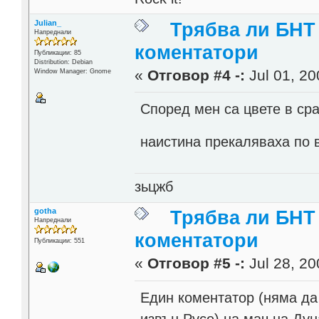
Julian_
Трябва ли БНТ
Напреднали
коментатори
Публикации: 85
Distribution: Debian
«
Отговор #4 -:
Jul 01, 20
Window Manager: Gnome
Според мен са цвете в сра
наистина прекаляваха по 
зьцжб
gotha
Трябва ли БНТ
Напреднали
коментатори
Публикации: 551
«
Отговор #5 -:
Jul 28, 20
Един коментатор (няма да 
извън Русе) на мач на Дун