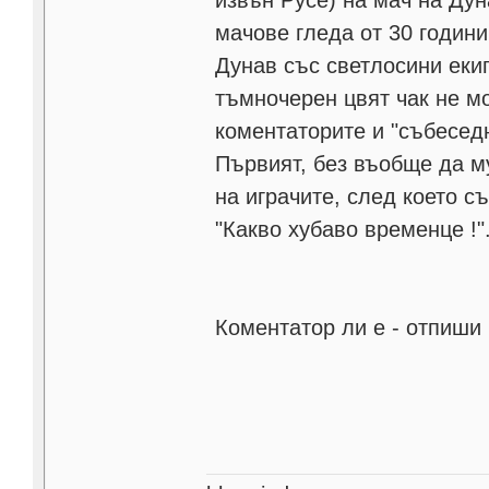
мачове гледа от 30 години
Дунав със светлосини екип
тъмночерен цвят чак не мо
коментаторите и "събеседн
Първият, без въобще да 
на играчите, след което с
"Какво хубаво временце !"
Коментатор ли е - отпиши 