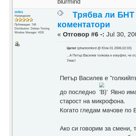
blurmind
mikis
Трябва ли БНТ
Напреднали
коментатори
Публикации: 746
Distribution: Debian Testing
«
Отговор #6 -:
Jul 30, 20
Window Manager: KDE
Цитат
(phantomlord @ Юли 01 2006,02:03)
...А Петър Василев толкова е изкуфял, че от
Ужас!
Петър Василев е "голкийп
до последно
Явно има 
старост на микрофона.
Когато гледам мачове по 
Ако си говорим за смени, 