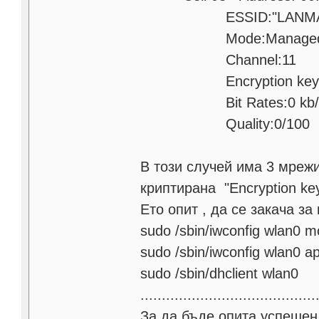
ESSID:"LANMA
Mode:Manage
Channel:11
Encryption key:
Bit Rates:0 kb/
Quality:0/100 Signal 
В този случей има 3 мрежи
криптирана "Encryption key
Ето опит , да се закача за
sudo /sbin/iwconfig wlan0 
sudo /sbin/iwconfig wlan0 
sudo /sbin/dhclient wlan0
.........................................
За да бъде опита успешен 