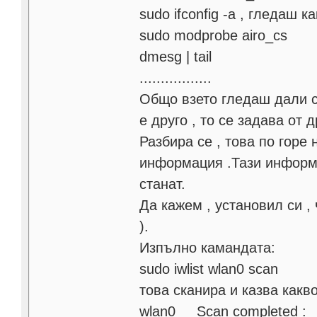
sudo ifconfig -a , гледаш 
sudo modprobe airo_cs
dmesg | tail
.................
Общо взето гледаш дали с
е друго , то се задава от д
Разбира се , това по горе
информация .Тази информа
станат.
Да кажем , установил си , 
).
Изпълно камандата:
sudo iwlist wlan0 scan
товa сканира и казва какво
wlan0 Scan completed :