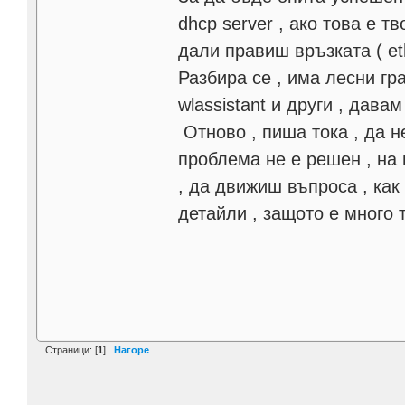
dhcp server , ако това е т
дали правиш връзката ( et
Разбира се , има лесни гр
wlassistant и други , давам
Отново , пиша тока , да не
проблема не е решен , на 
, да движиш въпроса , как
детайли , защото е много
Страници: [
1
]
Нагоре