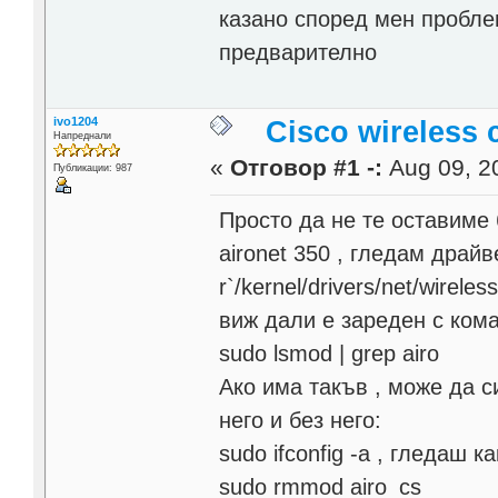
казано според мен проблем
предварително
ivo1204
Cisco wireless 
Напреднали
«
Отговор #1 -:
Aug 09, 20
Публикации: 987
Просто да не те оставиме 
aironet 350 , гледам драйве
r`/kernel/drivers/net/wireles
виж дали е зареден с кома
sudo lsmod | grep airo
Ако има такъв , може да с
него и без него:
sudo ifconfig -a , гледаш 
sudo rmmod airo_cs