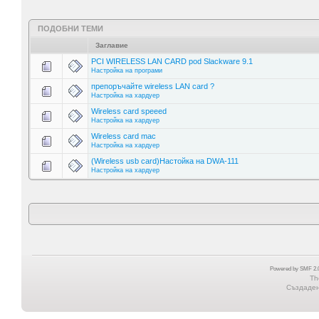
ПОДОБНИ ТЕМИ
Заглавие
PCI WIRELESS LAN CARD pod Slackware 9.1
Настройка на програми
препоръчайте wireless LAN card ?
Настройка на хардуер
Wireless card speeed
Настройка на хардуер
Wireless card mac
Настройка на хардуер
(Wireless usb card)Настойка на DWA-111
Настройка на хардуер
Powered by SMF 2.0
Th
Създадена