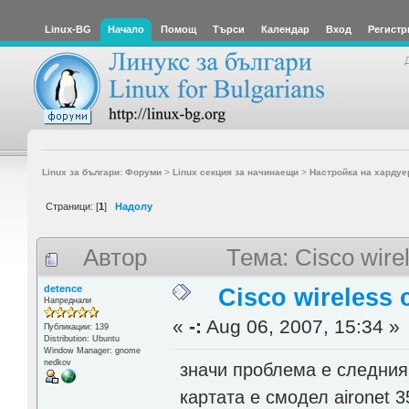
Linux-BG
Начало
Помощ
Търси
Календар
Вход
Регистр
Linux за българи: Форуми
>
Linux секция за начинаещи
>
Настройка на хардуе
Страници: [
1
]
Надолу
Автор
Тема: Cisco wire
detence
Cisco wireless 
Напреднали
«
-:
Aug 06, 2007, 15:34 »
Публикации: 139
Distribution: Ubuntu
Window Manager: gnome
nedkov
значи проблема е следния 
картата е смодел aironet 