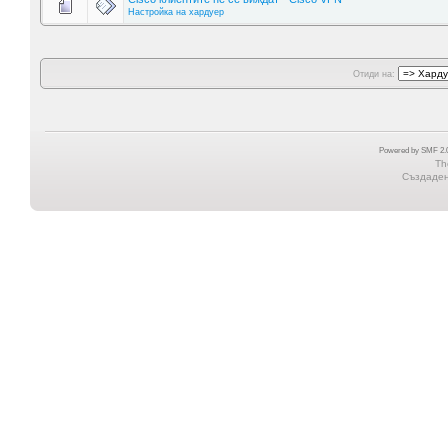
Настройка на хардуер
Отиди на:
Powered by SMF 2.0
Th
Създадена