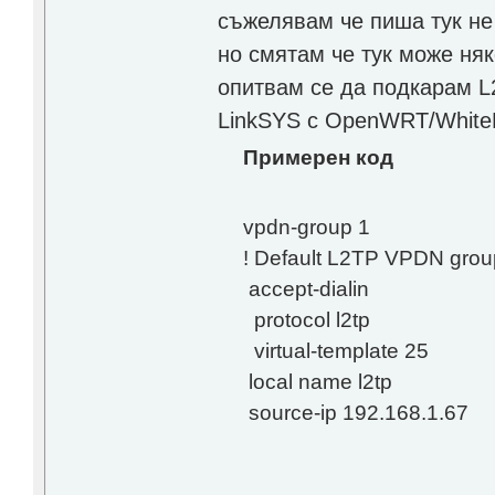
съжелявам че пиша тук не 
но смятам че тук може няк
опитвам се да подкарам L
LinkSYS с OpenWRT/WhiteRu
Примерен код
vpdn-group 1
! Default L2TP VPDN grou
accept-dialin
protocol l2tp
virtual-template 25
local name l2tp
source-ip 192.168.1.67