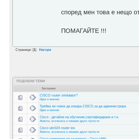
според мен това е нещо о
ПОМАГАЙТЕ !!!
Страници: [
1
]
Нагоре
ПОДОБНИ ТЕМИ
Заглавие
CISCO router simlulator?
Идеи и мнения
Трябва ли човек да изкара CISCO,за да администрира
Идеи и мнения
Cisco - детайли на обучение,сертифициране и т.н.
Живота, вселената и някакви други глупости
Cisco ubr024 router ios
Живота, вселената и някакви други глупости
Cisco клиентите не се виждат - Cisco VPN