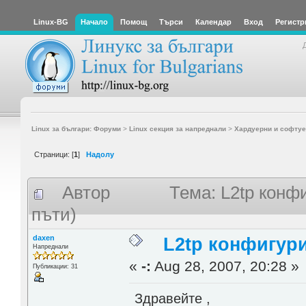
Linux-BG
Начало
Помощ
Търси
Календар
Вход
Регистр
Linux за българи: Форуми
>
Linux секция за напреднали
>
Хардуерни и софтуе
Страници: [
1
]
Надолу
Автор
Тема: L2tp конф
пъти)
daxen
L2tp конфигури
Напреднали
«
-:
Aug 28, 2007, 20:28 »
Публикации: 31
Здравейте ,