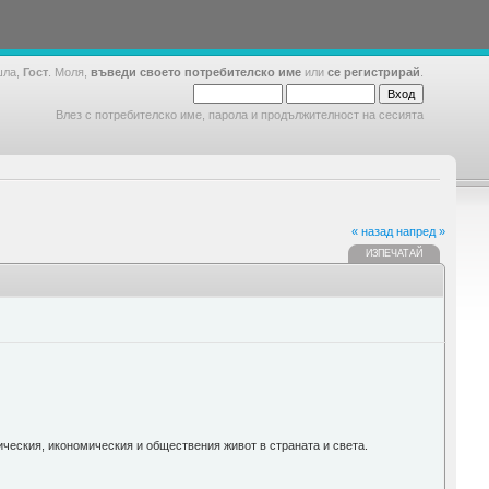
шла,
Гост
. Моля,
въведи своето потребителско име
или
се регистрирай
.
Влез с потребителско име, парола и продължителност на сесията
« назад
напред »
ИЗПЕЧАТАЙ
ческия, икономическия и обществения живот в страната и света.