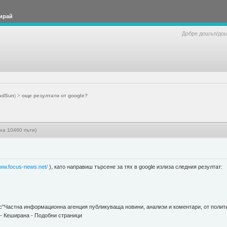
ирай
Добре дошъл/до
adSun
) >
още резултати от google?
на 10460 пъти)
www.focus-news.net/
), като направиш търсене за тях в google излиза следния резултат:
"Частна информационна агенция публикуваща новини, анализи и коментари, от полити
 - Кеширана - Подобни страници