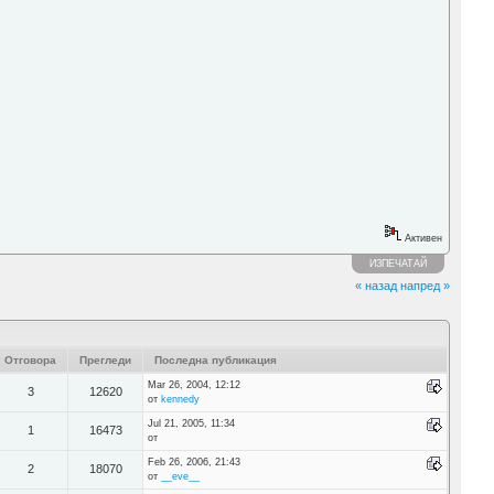
Активен
ИЗПЕЧАТАЙ
« назад
напред »
Отговора
Прегледи
Последна публикация
Mar 26, 2004, 12:12
3
12620
от
kennedy
Jul 21, 2005, 11:34
1
16473
от
Feb 26, 2006, 21:43
2
18070
от
__eve__