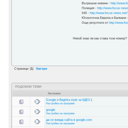
Вътрешни новини -
http://www.
Полиция -
http://www.focus-news
545 -
http://www.focus-news.net/
Югоизточна Европа и Балкани 
Още резултати от
http://www.fo
Някой знае ли как става този номер?
Страници: [
1
]
Нагоре
ПОДОБНИ ТЕМИ
Заглавие
Google и Baghira style за КДЕ3.1
Настройка на програми
google
Настройка на програми
да се вижда сайта в google.com
Настройка на програми