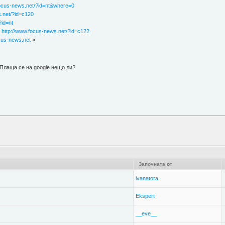
focus-news.net/?id=nt&where=0
.net/?id=c120
?id=nt
-
http://www.focus-news.net/?id=c122
cus-news.net
»
 Плаща се на google нещо ли?
Започната от
ivanatora
Ekspert
__eve__