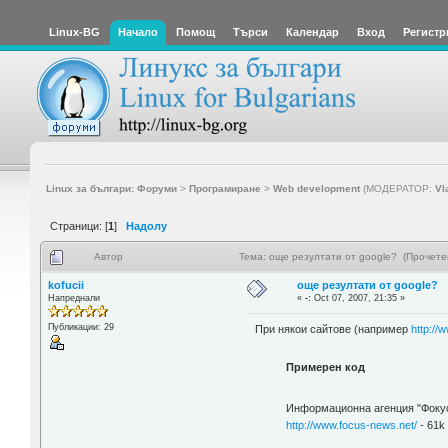
Linux-BG
Начало
Помощ
Търси
Календар
Вход
Регистр
Linux за българи: Форуми
>
Програмиране
>
Web development
(МОДЕРАТОР:
Vl
Страници: [
1
]
Надолу
Автор
Тема: още резултати от google? (Прочете
kofucii
още резултати от google?
Напреднали
«
-:
Oct 07, 2007, 21:35 »
Публикации: 29
При някои сайтове (например
http://
Примерен код
Информационна агенция "Фокус
http://www.focus-news.net/
- 61k